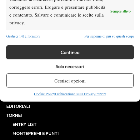
VIBES MEDIA SRL
Editore:
, P.iva 14250480960
correggere errori, Erogare e presentare pubblicità
Direttore Responsabile: Alessandro Nizegorodcew
Sempre attivo
e contenuto, Salvare e comunicare le scelte sulla
HOME
privacy.
ENTRY LIST
NEWS
Gestisci 1412 fornitori
Per saperne di più su questi scopi
WTA
ATP
Continua
CHALLENGER
Solo necessari
ITF
BILLIE JEAN KING CUP
Gestisci opzioni
ATP FINALS
Cookie Policy
Dichiarazione sulla Privacy
Imprint
INTERVISTE
EDITORIALI
TORNEI
ENTRY LIST
MONTEPREMI E PUNTI