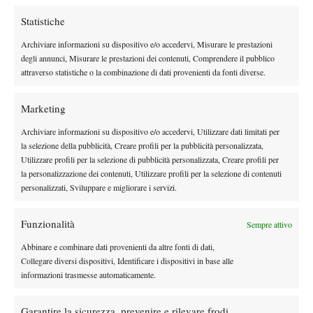
X
Statistiche
Archiviare informazioni su dispositivo e/o accedervi, Misurare le prestazioni
degli annunci, Misurare le prestazioni dei contenuti, Comprendere il pubblico
Instagram
attraverso statistiche o la combinazione di dati provenienti da fonti diverse.
Marketing
Youtube
Archiviare informazioni su dispositivo e/o accedervi, Utilizzare dati limitati per
la selezione della pubblicità, Creare profili per la pubblicità personalizzata,
Utilizzare profili per la selezione di pubblicità personalizzata, Creare profili per
la personalizzazione dei contenuti, Utilizzare profili per la selezione di contenuti
personalizzati, Sviluppare e migliorare i servizi.
Funzionalità
Sempre attivo
Abbinare e combinare dati provenienti da altre fonti di dati,
Collegare diversi dispositivi, Identificare i dispositivi in base alle
informazioni trasmesse automaticamente.
Testata giornalistica
registrata Aut-Trib Milano n°
Spazio Tennis
10268 del 15/09/2025
Garantire la sicurezza, prevenire e rilevare frodi,