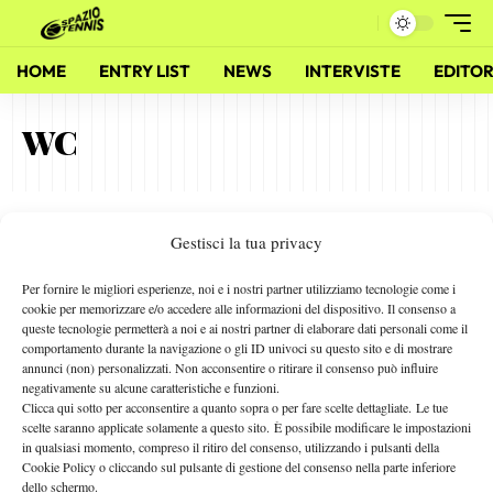
HOME
ENTRY LIST
NEWS
INTERVISTE
EDITOR
WC
Quinzi WC al Challenger di Roma Rai
Gestisci la tua privacy
25 Marzo 2011
By
Alessandro Nizegorodcew
Per fornire le migliori esperienze, noi e i nostri partner utilizziamo tecnologie come i
cookie per memorizzare e/o accedere alle informazioni del dispositivo. Il consenso a
queste tecnologie permetterà a noi e ai nostri partner di elaborare dati personali come il
comportamento durante la navigazione o gli ID univoci su questo sito e di mostrare
annunci (non) personalizzati. Non acconsentire o ritirare il consenso può influire
1
2
3
negativamente su alcune caratteristiche e funzioni.
Clicca qui sotto per acconsentire a quanto sopra o per fare scelte dettagliate. Le tue
scelte saranno applicate solamente a questo sito. È possibile modificare le impostazioni
Facebook
in qualsiasi momento, compreso il ritiro del consenso, utilizzando i pulsanti della
Cookie Policy o cliccando sul pulsante di gestione del consenso nella parte inferiore
dello schermo.