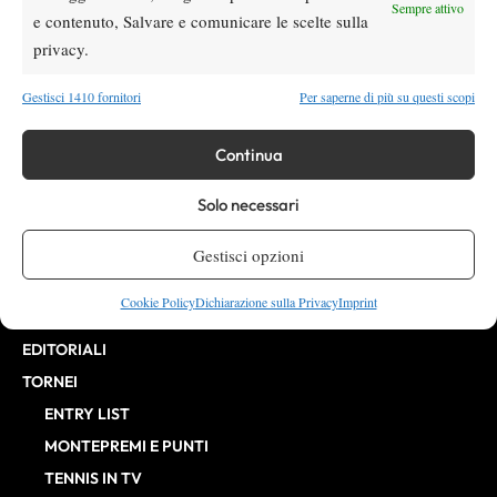
Direttore Responsabile: Alessandro Nizegorodcew
Sempre attivo
e contenuto, Salvare e comunicare le scelte sulla
HOME
privacy.
ENTRY LIST
NEWS
Gestisci 1410 fornitori
Per saperne di più su questi scopi
WTA
Continua
ATP
CHALLENGER
Solo necessari
ITF
BILLIE JEAN KING CUP
Gestisci opzioni
ATP FINALS
Cookie Policy
Dichiarazione sulla Privacy
Imprint
INTERVISTE
EDITORIALI
TORNEI
ENTRY LIST
MONTEPREMI E PUNTI
TENNIS IN TV