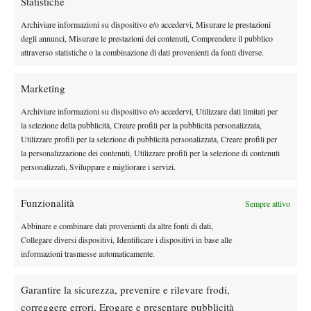
Statistiche
Archiviare informazioni su dispositivo e/o accedervi, Misurare le prestazioni
Instagram
degli annunci, Misurare le prestazioni dei contenuti, Comprendere il pubblico
attraverso statistiche o la combinazione di dati provenienti da fonti diverse.
Youtube
Marketing
Archiviare informazioni su dispositivo e/o accedervi, Utilizzare dati limitati per
la selezione della pubblicità, Creare profili per la pubblicità personalizzata,
Utilizzare profili per la selezione di pubblicità personalizzata, Creare profili per
la personalizzazione dei contenuti, Utilizzare profili per la selezione di contenuti
personalizzati, Sviluppare e migliorare i servizi.
Funzionalità
Sempre attivo
Abbinare e combinare dati provenienti da altre fonti di dati,
Collegare diversi dispositivi, Identificare i dispositivi in base alle
informazioni trasmesse automaticamente.
Testata giornalistica
registrata Aut-Trib Milano n°
Spazio Tennis
10268 del 15/09/2025
Garantire la sicurezza, prevenire e rilevare frodi,
VIBES MEDIA SRL
Editore:
, P.iva 14250480960
correggere errori, Erogare e presentare pubblicità