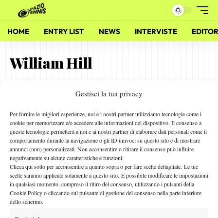
HOME
ENTRY LIST
NEWS
INTERVISTE
EDITOR
William Hill
Gestisci la tua privacy
Verso una nuova stagione tennistica
10 Dicembre 2012
Per fornire le migliori esperienze, noi e i nostri partner utilizziamo tecnologie come i
By
Redazione
cookie per memorizzare e/o accedere alle informazioni del dispositivo. Il consenso a
queste tecnologie permetterà a noi e ai nostri partner di elaborare dati personali come il
comportamento durante la navigazione o gli ID univoci su questo sito e di mostrare
annunci (non) personalizzati. Non acconsentire o ritirare il consenso può influire
negativamente su alcune caratteristiche e funzioni.
Facebook
Clicca qui sotto per acconsentire a quanto sopra o per fare scelte dettagliate. Le tue
scelte saranno applicate solamente a questo sito. È possibile modificare le impostazioni
in qualsiasi momento, compreso il ritiro del consenso, utilizzando i pulsanti della
Cookie Policy o cliccando sul pulsante di gestione del consenso nella parte inferiore
X
dello schermo.