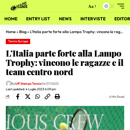
Aa
HOME
ENTRY LIST
NEWS
INTERVISTE
EDITOR
Home
»
Blog
»
L’Italia parte forte alla Lampo Trophy: vincono le ragazze e il team centro nord
Tennis Europe
L’Italia parte forte alla Lampo
Trophy: vincono le ragazze e il
team centro nord
By
Uff Stampa Tennis
04/07/2023
Last updated: 4 Luglio 2023 6:09 pm
6 Min Read