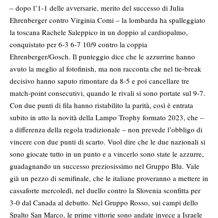
– dopo l’1-1 delle avversarie, merito del successo di Julia
Ehrenberger contro Virginia Comi – la lombarda ha spalleggiato
la toscana Rachele Saleppico in un doppio al cardiopalmo,
conquistato per 6-3 6-7 10/9 contro la coppia
Ehrenberger/Gosch. Il punteggio dice che le azzurrine hanno
avuto la meglio al fotofinish, ma non racconta che nel tie-break
decisivo hanno saputo rimontare da 8-5 e poi cancellare tre
match-point consecutivi, quando le rivali si sono portate sul 9-7.
Con due punti di fila hanno ristabilito la parità, così è entrata
subito in atto la novità della Lampo Trophy formato 2023, che –
a differenza della regola tradizionale – non prevede l’obbligo di
vincere con due punti di scarto. Vuol dire che le due nazionali si
sono giocate tutto in un punto e a vincerlo sono state le azzurre,
guadagnando un successo preziosissimo nel Gruppo Blu. Vale
già un pezzo di semifinale, che le italiane proveranno a mettere in
cassaforte mercoledì, nel duello contro la Slovenia sconfitta per
3-0 dal Canada al debutto. Nel Gruppo Rosso, sui campi dello
Spalto San Marco, le prime vittorie sono andate invece a Israele