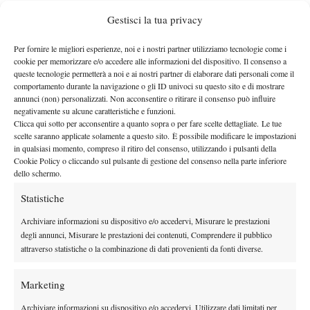
TORNEO FEMMINILE
Gestisci la tua privacy
GRUPPO BLU (Tennis Forza e Costanza 1911)
Italia b. Austria 2-1
Per fornire le migliori esperienze, noi e i nostri partner utilizziamo tecnologie come i
Greta Carrara (Ita) b. Filippa Gosch (Aut) 6-4 6-3, Julia
cookie per memorizzare e/o accedere alle informazioni del dispositivo. Il consenso a
queste tecnologie permetterà a noi e ai nostri partner di elaborare dati personali come il
Ehrenberger (Aut) b. Virginia Comi (Ita) 6-3 6-2,
comportamento durante la navigazione o gli ID univoci su questo sito e di mostrare
Carrara/Saleppico (Ita) b. Ehrenberger/Gosch (Aut) 6-3 6-7 10/9.
annunci (non) personalizzati. Non acconsentire o ritirare il consenso può influire
Canada b. Slovenia 3-0
negativamente su alcune caratteristiche e funzioni.
Clicca qui sotto per acconsentire a quanto sopra o per fare scelte dettagliate. Le tue
Elisabeth Djaborian (Can) b. Hana Pahor Peterlin (Slo) 7-5 6-1,
scelte saranno applicate solamente a questo sito. È possibile modificare le impostazioni
Amy Shen (Can) b. Brina Stamejcic (Slo) 6-2 6-1, Djaborian/Yan
in qualsiasi momento, compreso il ritiro del consenso, utilizzando i pulsanti della
Cookie Policy o cliccando sul pulsante di gestione del consenso nella parte inferiore
(Can) b. Markel/Stamejcic (Slo) 6-3 6-4.
dello schermo.
GRUPPO ROSSO (Spalto San Marco)
Statistiche
Israele b. Corea del Sud 2-1
Daniel Baranes (Isr) b. Kim Yungha (Kor) 6-7 6-3 10/9, Lee
Archiviare informazioni su dispositivo e/o accedervi, Misurare le prestazioni
Yerin (Kor) b. Ofir Manhard (Isr) 2-6 6-3 10/4, Baranes/Blustein
degli annunci, Misurare le prestazioni dei contenuti, Comprendere il pubblico
attraverso statistiche o la combinazione di dati provenienti da fonti diverse.
(Isr) b. Yungha/Yerin (Kor) 7-6 1-6 10/8.
Gran Bretagna b. Svizzera 3-0
Marketing
Liv Zingg (Gbr) b. Lara Xenia Gantenbein (Sui) 6-4 7-5, Ingrid
Dumitru (Gbr) b. Kim Kriesi (Sui) 6-4 3-6 10/6, Zingg/Dumitru
Archiviare informazioni su dispositivo e/o accedervi, Utilizzare dati limitati per