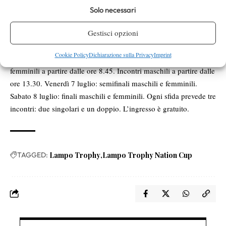
Axel Cremonini (Ita) b. Tomasz Van Zyl (Sui) 6-3 6-0,
Solo necessari
Alessandro Fronza (Ita) b. Maxim Guerber (Sui) 6-4 2-6 10/7. Da
Gestisci opzioni
completare: Cremonini/Pilotto (Ita) vs Guerber/Guinness (Sui).
IL PROGRAMMA
Cookie Policy
Dichiarazione sulla Privacy
Imprint
Da martedì 4 a giovedì 6 luglio: gironi di qualificazione. Incontri
femminili a partire dalle ore 8.45. Incontri maschili a partire dalle
ore 13.30. Venerdì 7 luglio: semifinali maschili e femminili.
Sabato 8 luglio: finali maschili e femminili. Ogni sfida prevede tre
incontri: due singolari e un doppio. L’ingresso è gratuito.
TAGGED:
Lampo Trophy
Lampo Trophy Nation Cup