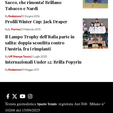
Sacco, che rimonta! Brillano
Tabacco e Nardi
By
Redazione
10 Giugno 2016
Profili Winter Cup: Jack Draper
By
L. Fiorino
23 Febbraio 2015
Il Lampo Trophy dell’Italia parte in
salita: doppia sconfitta contro
l’Austria, fra i rimpianti
By
Uff Stampa Tennis
2 Luglio 2025
Internazionali Under 12: Brilla Popyrin
By
Redazione
10 Maggio 2011
Testata giornalistica
registrata Aut-Trib Milano n°
Spazio Tennis
10268 del 15/09/2025