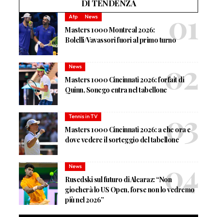
DI TENDENZA
Atp
News
Masters 1000 Montreal 2026:
Bolelli/Vavassori fuori al primo turno
News
Masters 1000 Cincinnati 2026: forfait di
Quinn, Sonego entra nel tabellone
Tennis in TV
Masters 1000 Cincinnati 2026: a che ora e
dove vedere il sorteggio del tabellone
News
Rusedski sul futuro di Alcaraz: “Non
giocherà lo US Open, forse non lo vedremo
più nel 2026”