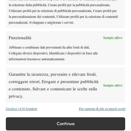
(Gbr) b. Gantenbein/Bretscher (Sui) 6-3 6-3.
la selezione della pubblicità, Creare profili per la pubblicità personalizzata,
Utilizzare profili per la selezione di pubblicità personalizzata, Creare profili per
TORNEO MASCHILE
la personalizzazione dei contenuti, Utilizzare profili per la selezione di contenuti
GRUPPO BLU (Tennis Forza e Costanza 1911)
personalizzati, Sviluppare e migliorare i servizi.
Italia centro sud vs Austria 1-1 (in corso)
Valentino Grasselli (Ita) b. Luca Sageder (Aut) 6-3 6-4, Jakob
Funzionalità
Sempre attivo
Mittermayr (Aut) b. Edoardo Ghiselli (Ita) 4-6 6-3 10/9. Da
Abbinare e combinare dati provenienti da altre fonti di dati,
completare: Grasselli/Condorelli (Ita) vs
Collegare diversi dispositivi, Identificare i dispositivi in base alle
Mittermayr/Messenlechner (Aut).
informazioni trasmesse automaticamente.
Slovenia b. Canada 2-1
Eric Meolic (Slo) b. Mathew Popa (Can) 6-3 6-2, Mark Pavcic
Garantire la sicurezza, prevenire e rilevare frodi,
(Slo) b. Deniz Karabulut (Can) 4-6 7-6 10/7, Popa/Shefifali (Can)
correggere errori, Erogare e presentare pubblicità
b. Meolic/Mulej (Slo) 6-4 6-3.
Sempre attivo
e contenuto, Salvare e comunicare le scelte sulla
GRUPPO ROSSO (Spalto San Marco)
privacy.
Corea del Sud vs Israele (in corso)
Da completare: Kim Siyun (Kor) vs Amar Liel (Isr), Jang Junseo
Gestisci 1410 fornitori
Per saperne di più su questi scopi
(Kor) vs Roi Silberger (Isr), Siyun/Junseo (Kor) vs
Silberger/Adar Szekely (Isr).
Continua
Italia centro nord b. Svizzera 2-0 (in corso)