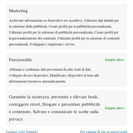
Marketing
Archiviare informazioni su dispositivo e/o accedervi, Utilizzare dati limitati per
DI TENDENZA
la selezione della pubblicità, Creare profili per la pubblicità personalizzata,
Utilizzare profili per la selezione di pubblicità personalizzata, Creare profili per
News
la personalizzazione dei contenuti, Utilizzare profili per la selezione di contenuti
Masters 1000 Cincinnati 2026: forfait di
personalizzati, Sviluppare e migliorare i servizi.
Quinn, Sonego entra nel tabellone
Funzionalità
Sempre attivo
Tennis in TV
Abbinare e combinare dati provenienti da altre fonti di dati,
Masters 1000 Cincinnati 2026: a che ora e
Collegare diversi dispositivi, Identificare i dispositivi in base alle
dove vedere il sorteggio del tabellone
informazioni trasmesse automaticamente.
News
Garantire la sicurezza, prevenire e rilevare frodi,
Rusedski sul futuro di Alcaraz: “Non
correggere errori, Erogare e presentare pubblicità
Sempre attivo
giocherà lo US Open, forse non lo vedremo
e contenuto, Salvare e comunicare le scelte sulla
più nel 2026”
privacy.
Atp
News
Gestisci 1410 fornitori
Per saperne di più su questi scopi