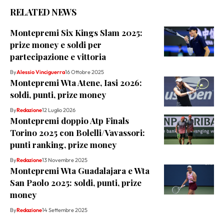
RELATED NEWS
Montepremi Six Kings Slam 2025:
prize money e soldi per
partecipazione e vittoria
By
Alessio Vinciguerra
16 Ottobre 2025
Montepremi Wta Atene, Iasi 2026:
soldi, punti, prize money
By
Redazione
12 Luglio 2026
Montepremi doppio Atp Finals
Torino 2025 con Bolelli/Vavassori:
punti ranking, prize money
By
Redazione
13 Novembre 2025
Montepremi Wta Guadalajara e Wta
San Paolo 2025: soldi, punti, prize
money
By
Redazione
14 Settembre 2025