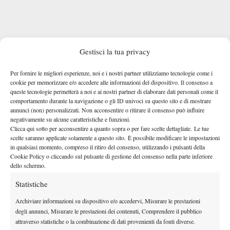
Gestisci la tua privacy
ERRANI/PAOLINI VINCONO IL TORNEO
CORSA ALLE FINALS: CLASSIFICHE AGGIORNATE
Per fornire le migliori esperienze, noi e i nostri partner utilizziamo tecnologie come i
cookie per memorizzare e/o accedere alle informazioni del dispositivo. Il consenso a
TUTTE LE ENTRY LIST AGGIORNATE
queste tecnologie permetterà a noi e ai nostri partner di elaborare dati personali come il
MONTEPREMI DOPPIO WTA 1000
comportamento durante la navigazione o gli ID univoci su questo sito e di mostrare
PECHINO 2025
annunci (non) personalizzati. Non acconsentire o ritirare il consenso può influire
negativamente su alcune caratteristiche e funzioni.
Clicca qui sotto per acconsentire a quanto sopra o per fare scelte dettagliate. Le tue
PRIMO TURNO –
$ 19.050 (10 punti)
scelte saranno applicate solamente a questo sito. È possibile modificare le impostazioni
SECONDO TURNO –
$ 34.850 (120 punti)
in qualsiasi momento, compreso il ritiro del consenso, utilizzando i pulsanti della
Cookie Policy o cliccando sul pulsante di gestione del consenso nella parte inferiore
QUARTI DI FINALE –
$ 65.000 (215 punti)
dello schermo.
SEMIFINALE –
$ 129.970 (390 punti)
Statistiche
FINALISTI –
$ 242.020 (650 punti)
VINCITORI –
$ 457.150 (1000 punti)
Archiviare informazioni su dispositivo e/o accedervi, Misurare le prestazioni
degli annunci, Misurare le prestazioni dei contenuti, Comprendere il pubblico
attraverso statistiche o la combinazione di dati provenienti da fonti diverse.