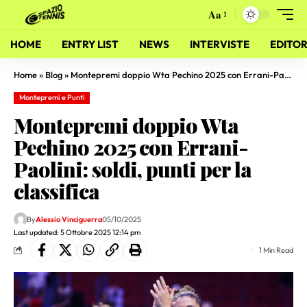
Aa
HOME
ENTRY LIST
NEWS
INTERVISTE
EDITOR
Home
»
Blog
»
Montepremi doppio Wta Pechino 2025 con Errani-Paolini: soldi, punti per la classifica
Montepremi e Punti
Montepremi doppio Wta
Pechino 2025 con Errani-
Paolini: soldi, punti per la
classifica
By
Alessio Vinciguerra
05/10/2025
Last updated: 5 Ottobre 2025 12:14 pm
1 Min Read