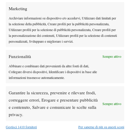
Marketing
Archiviare informazioni su dispositivo e/o accedervi, Utilizzare dati limitati per
la selezione della pubblicità, Creare profili per la pubblicità personalizzata,
DI TENDENZA
Utilizzare profili per la selezione di pubblicità personalizzata, Creare profili per
la personalizzazione dei contenuti, Utilizzare profili per la selezione di contenuti
News
Wta
personalizzati, Sviluppare e migliorare i servizi.
Paolini salta il WTA 1000 di Cincinnati, non
difenderà la finale del 2025
Funzionalità
Sempre attivo
Abbinare e combinare dati provenienti da altre fonti di dati,
Atp
News
Collegare diversi dispositivi, Identificare i dispositivi in base alle
Masters 1000 Montreal 2026: programma,
informazioni trasmesse automaticamente.
orario e ordine di gioco venerdì 7 agosto.
Arnaldi apre sul Centrale
Garantire la sicurezza, prevenire e rilevare frodi,
Atp
News
correggere errori, Erogare e presentare pubblicità
Sempre attivo
Masters 1000 Montreal 2026: Darderi
e contenuto, Salvare e comunicare le scelte sulla
rimonta Shang e vola agli ottavi
privacy.
Atp
News
Gestisci 1410 fornitori
Per saperne di più su questi scopi