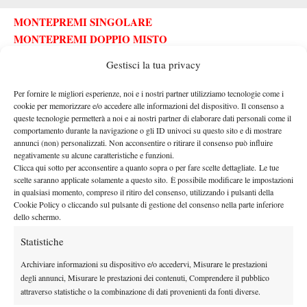
MONTEPREMI SINGOLARE
MONTEPREMI DOPPIO MISTO
TUTTE LE ENTRY LIST
Gestisci la tua privacy
QUI IL CALENDARIO WTA
QUI IL CALENDARIO ATP
Per fornire le migliori esperienze, noi e i nostri partner utilizziamo tecnologie come i
cookie per memorizzare e/o accedere alle informazioni del dispositivo. Il consenso a
QUI IL CALENDARIO ATP CHALLENGER
queste tecnologie permetterà a noi e ai nostri partner di elaborare dati personali come il
MONTEPREMI DOPPIO ROLAND GARROS 2026
comportamento durante la navigazione o gli ID univoci su questo sito e di mostrare
(PER COPPIA)
annunci (non) personalizzati. Non acconsentire o ritirare il consenso può influire
negativamente su alcune caratteristiche e funzioni.
Clicca qui sotto per acconsentire a quanto sopra o per fare scelte dettagliate. Le tue
PRIMO TURNO
– €19,000
scelte saranno applicate solamente a questo sito. È possibile modificare le impostazioni
SECONDO TURNO
– €29,000
in qualsiasi momento, compreso il ritiro del consenso, utilizzando i pulsanti della
OTTAVI DI FINALE
– €45,000
Cookie Policy o cliccando sul pulsante di gestione del consenso nella parte inferiore
dello schermo.
QUARTI DI FINALE
– €82,000
SEMIFINALE
– €150,000
Statistiche
FINALE
– €300,000
Archiviare informazioni su dispositivo e/o accedervi, Misurare le prestazioni
VITTORIA
– €600,000
degli annunci, Misurare le prestazioni dei contenuti, Comprendere il pubblico
attraverso statistiche o la combinazione di dati provenienti da fonti diverse.