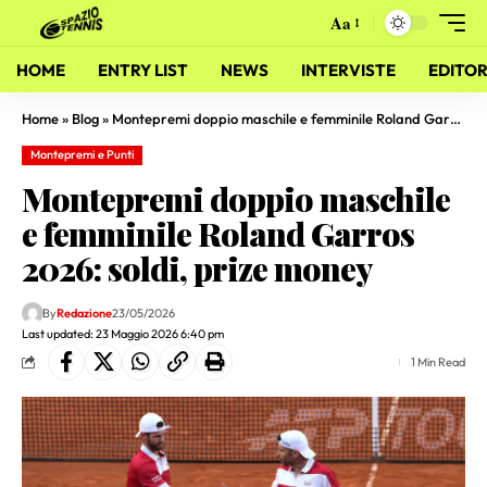
Aa
HOME
ENTRY LIST
NEWS
INTERVISTE
EDITOR
Home
»
Blog
»
Montepremi doppio maschile e femminile Roland Garros 2026: soldi, prize money
Montepremi e Punti
Montepremi doppio maschile
e femminile Roland Garros
2026: soldi, prize money
By
Redazione
23/05/2026
Last updated: 23 Maggio 2026 6:40 pm
1 Min Read