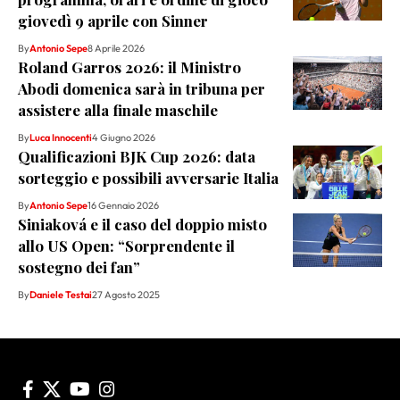
giovedì 9 aprile con Sinner
By
Antonio Sepe
8 Aprile 2026
Roland Garros 2026: il Ministro
Abodi domenica sarà in tribuna per
assistere alla finale maschile
By
Luca Innocenti
4 Giugno 2026
Qualificazioni BJK Cup 2026: data
sorteggio e possibili avversarie Italia
By
Antonio Sepe
16 Gennaio 2026
Siniaková e il caso del doppio misto
allo US Open: “Sorprendente il
sostegno dei fan”
By
Daniele Testai
27 Agosto 2025