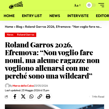
Aa
HOME
ENTRY LIST
NEWS
INTERVISTE
EDITOR
Home
»
Blog
»
Roland Garros 2026, Efremova: “Non voglio fare nomi, ma alcune ragazze non vogliono allenarsi con me perché sono una wildcard”
News
Roland Garros
Roland Garros 2026,
Efremova: “Non voglio fare
nomi, ma alcune ragazze non
vogliono allenarsi con me
perché sono una wildcard”
By
Marco della Calce
23/05/2026
Last updated: 23 Maggio 2026 6:13 pm
1 Min Read