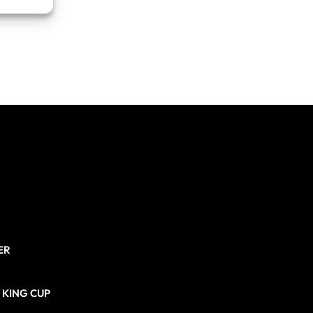
re attivo
ER
N KING CUP