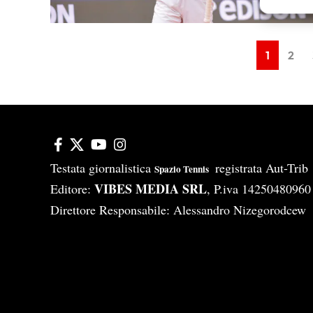
Erogare
scelte 
1
2
Testata giornalistica
registrata Aut-Tri
Spazio Tennis
VIBES MEDIA SRL
Editore:
, P.iva 14250480960
Direttore Responsabile: Alessandro Nizegorodcew