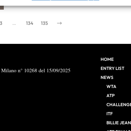
By
Tancredi Crepax
 e presentare pubblicità e contenuto, Salvare e comunicare le
Semp
sulla privacy.
3
…
134
135
HOME
ENTRY LIST
b Milano n° 10268 del 15/09/2025
NEWS
WTA
ATP
CHALLENG
ITF
BILLIE JEA