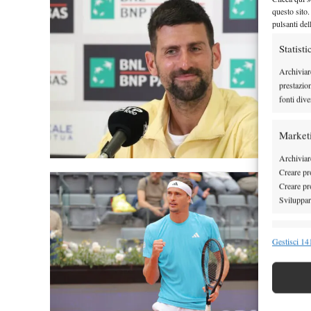
questo sito.
pulsanti del
Statisti
Archiviar
prestazio
fonti dive
Market
Archiviare
Creare pro
Creare pro
Sviluppare
Funzion
Gestisci 141
Abbinare e
Identifica
Garanti