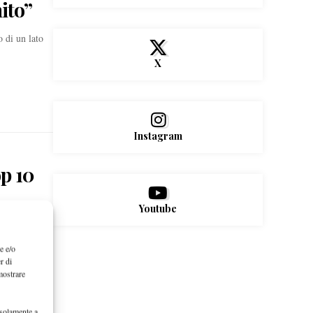
ito”
 di un lato
X
Instagram
op 10
Youtube
ista Flavio
e e/o
r di
mostrare
 solamente a