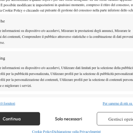
 È possibile modificare le impostazioni in qualsiasi momento, compreso il ritiro del consenso, ut
Roland Garros 2026, Djokovic cel
la Cookie Policy o cliccando sul pulsante di gestione del consenso nella parte inferiore dello sc
Zverev: “Sapere cosa hai dovuto
che
sopportare rende tutto più special
e informazioni su dispositivo e/o accedervi, Misurare le prestazioni degli annunci, Misurare le
ni dei contenuti, Comprendere il pubblico attraverso statistiche o la combinazione di dati proveni
Il 24 volte campione Slam, attraverso un post social, si è complimenta
rse.
8 Giugno 2026
ing
By
Tommaso Vitali
 informazioni su dispositivo e/o accedervi, Utilizzare dati limitati per la selezione della pubblici
fili per la pubblicità personalizzata, Utilizzare profili per la selezione di pubblicità personalizzat
fili per la personalizzazione dei contenuti, Utilizzare profili per la selezione di contenuti persona
Roland Garros 2026, Zverev “Ecco 
 e migliorare i servizi.
lieto fine, perdere in finale sarebb
alità
Semp
un duro colpo”
0 fornitori
Per saperne di più su
 combinare dati provenienti da altre fonti di dati, Collegare diversi dispositivi,
re i dispositivi in base alle informazioni trasmesse automaticamente.
Le parole del tennista tedesco, in conferenza stampa, dopo la vittoria i
Continua
Solo necessari
Gestisci opzi
8 Giugno 2026
re la sicurezza, prevenire e rilevare frodi, correggere errori,
Cookie Policy
Dichiarazione sulla Privacy
Imprint