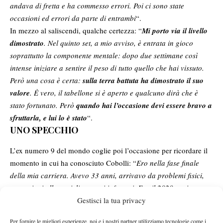
andava di fretta e ha commesso errori. Poi ci sono state
occasioni ed errori da parte di entrambi
“.
In mezzo al saliscendi, qualche certezza: “
Mi porto via il livello
dimostrato
. Nel quinto set, a mio avviso, è entrata in gioco
soprattutto la componente mentale: dopo due settimane così
intense iniziare a sentire il peso di tutto quello che hai vissuto.
Però una cosa è certa:
sulla terra battuta ha dimostrato il suo
valore
. È vero, il tabellone si è aperto e qualcuno dirà che è
stato fortunato. Però
quando hai l’occasione devi essere bravo a
sfruttarla, e lui lo è stato
“.
UNO SPECCHIO
L’ex numero 9 del mondo coglie poi l’occasione per ricordare il
momento in cui ha conosciuto Cobolli: “
Ero nella fase finale
della mia carriera. Avevo 33 anni, arrivavo da problemi fisici,
operazioni alla caviglia e tanti infortuni. Era il 2020 e mi
Gestisci la tua privacy
allenavo spesso a Roma con Barazzutti. Lì vedevo anche altri
giovani italiani. Uno mi ricordava un po’ me stesso.
Uno che in
Per fornire le migliori esperienze, noi e i nostri partner utilizziamo tecnologie come i