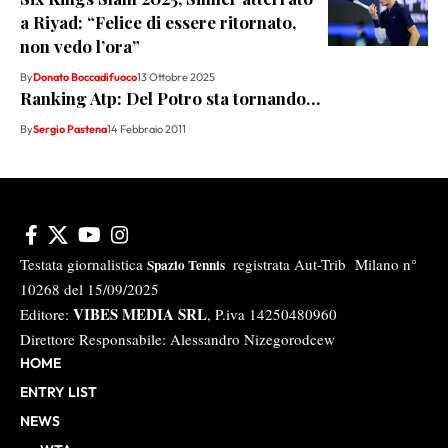
a Riyad: “Felice di essere ritornato,
non vedo l’ora”
By
Donato Boccadifuoco
13 Ottobre 2025
Ranking Atp: Del Potro sta tornando…
By
Sergio Pastena
14 Febbraio 2011
Testata giornalistica
registrata Aut-Trib Milano n°
Spazio Tennis
10268 del 15/09/2025
VIBES MEDIA SRL
Editore:
, P.iva 14250480960
Direttore Responsabile: Alessandro Nizegorodcew
HOME
ENTRY LIST
NEWS