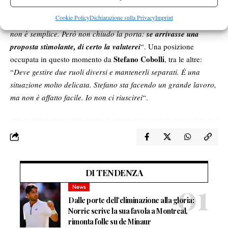
E il Fognini allenatore esisterà mai? Per il momento no: “
Dopo
Cookie Policy
Dichiarazione sulla Privacy
Imprint
tanti anni in viaggio sto imparando una nuova vita familiare e
non è semplice. Però non chiudo la porta:
se arrivasse una
proposta stimolante, di certo la valuterei
“. Una posizione
Stefano Cobolli
occupata in questo momento da
, tra le altre:
“
Deve gestire due ruoli diversi e mantenerli separati. È una
situazione molto delicata. Stefano sta facendo un grande lavoro,
ma non è affatto facile. Io non ci riuscirei
“.
DI TENDENZA
News
Dalle porte dell’eliminazione alla gloria:
Norrie scrive la sua favola a Montreal,
rimonta folle su de Minaur