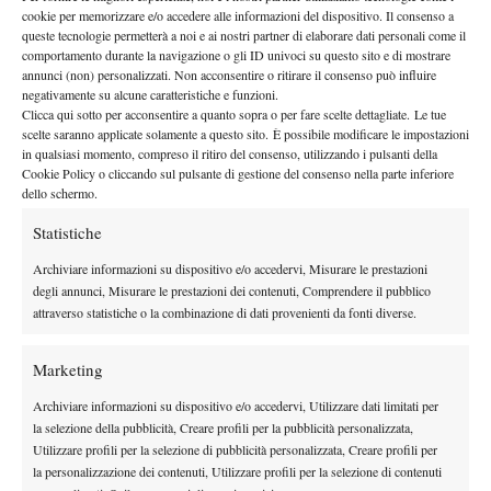
campo era cattivo agonisticamente, che correva, lottava. Quello
cookie per memorizzare e/o accedere alle informazioni del dispositivo. Il consenso a
era Flavio
“.
queste tecnologie permetterà a noi e ai nostri partner di elaborare dati personali come il
comportamento durante la navigazione o gli ID univoci su questo sito e di mostrare
Una somiglianza dentro e fuori dal campo: “
Per certi aspetti mi
annunci (non) personalizzati. Non acconsentire o ritirare il consenso può influire
ci rivedo parecchio
. È uno duro, competitivo, ma ha anche un
negativamente su alcune caratteristiche e funzioni.
lato molto umano. È un bel ragazzo, ha un bel sorriso, sa stare
Clicca qui sotto per acconsentire a quanto sopra o per fare scelte dettagliate. Le tue
scelte saranno applicate solamente a questo sito. È possibile modificare le impostazioni
con le persone. Forse è meno arrabbiato di quanto fossi io alla
in qualsiasi momento, compreso il ritiro del consenso, utilizzando i pulsanti della
sua età, però ha tante caratteristiche che mi ricordano il Fabio
Cookie Policy o cliccando sul pulsante di gestione del consenso nella parte inferiore
dello schermo.
giovane.
È anche per questo che vederlo su quel campo mi ha
fatto davvero emozionare
“.
Statistiche
IL CONSIGLIO
Archiviare informazioni su dispositivo e/o accedervi, Misurare le prestazioni
degli annunci, Misurare le prestazioni dei contenuti, Comprendere il pubblico
Riflettendo su quanto sia cambiata la vita di Cobolli, Fognini
attraverso statistiche o la combinazione di dati provenienti da fonti diverse.
trova le differenze col passato: “
Oggi il tennis è molto diverso
rispetto a quando giocavo io. Ci sono più investimenti, più fondi
Marketing
e più opportunità commerciali. Cambia la percezione che gli
altri hanno di te.
Ci saranno aspettative più alte e lui dovrà
Archiviare informazioni su dispositivo e/o accedervi, Utilizzare dati limitati per
la selezione della pubblicità, Creare profili per la pubblicità personalizzata,
imparare a convivere con questa nuova dimensione
“.
Utilizzare profili per la selezione di pubblicità personalizzata, Creare profili per
Guardando, dunque, in alto. Ma quanto? “
In questo momento
la personalizzazione dei contenuti, Utilizzare profili per la selezione di contenuti
Sinner
e
Alcaraz
sono ancora un gradino sopra tutti. Però dietro