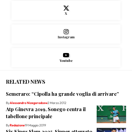
X
Instagram
Youtube
RELATED NEWS
Semeraro: “Cipolla ha grande voglia di arrivare”
By
Alessandro Nizegorodcew
2 Marzo 2012
Atp Ginevra 2019, Sonego centra il
tabellone principale
By
Redazione
19 Maggio 2019
Six Kings Slam 2025, Sinner atterrato