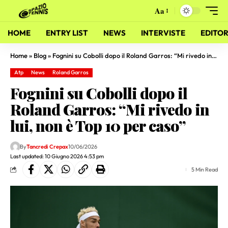
Aa
HOME
ENTRY LIST
NEWS
INTERVISTE
EDITOR
Home
»
Blog
»
Fognini su Cobolli dopo il Roland Garros: “Mi rivedo in lui, non è Top 10 per caso”
Atp
News
Roland Garros
Fognini su Cobolli dopo il
Roland Garros: “Mi rivedo in
lui, non è Top 10 per caso”
By
Tancredi Crepax
10/06/2026
Last updated: 10 Giugno 2026 4:53 pm
5 Min Read