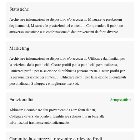
Bautista Agut – Martinez
Bergs (3) bye
Statistiche
Archiviare informazioni su dispositivo e/o accedervi, Misurare le prestazioni
Baez (6) vs Carballes Baena
degli annunci, Misurare le prestazioni dei contenuti, Comprendere il pubblico
Carreno Busta vs Comesana
attraverso statistiche o la combinazione di dati provenienti da fonti diverse.
Dzumhur vs Qualificato
Munar (2) vs bye
Marketing
Archiviare informazioni su dispositivo e/o accedervi, Utilizzare dati limitati per
la selezione della pubblicità, Creare profili per la pubblicità personalizzata,
Utilizzare profili per la selezione di pubblicità personalizzata, Creare profili per
la personalizzazione dei contenuti, Utilizzare profili per la selezione di contenuti
personalizzati, Sviluppare e migliorare i servizi.
DI TENDENZA
Funzionalità
Sempre attivo
News
Wta
Abbinare e combinare dati provenienti da altre fonti di dati,
Swiatek seconda per percentuale di vittorie
Collegare diversi dispositivi, Identificare i dispositivi in base alle
nei 1000: davanti a lei solo Serena Williams
informazioni trasmesse automaticamente.
Atp
News
Garantire la sicurezza, prevenire e rilevare frodi,