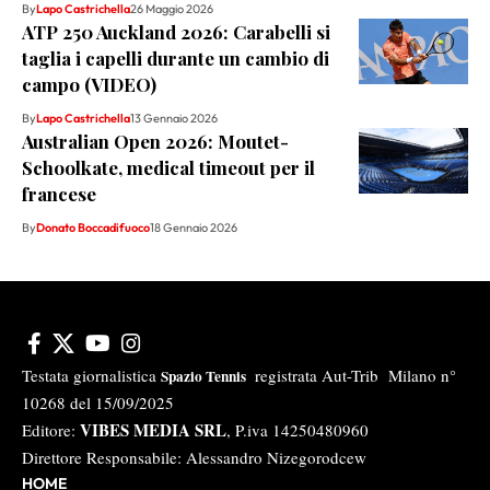
By
Lapo Castrichella
26 Maggio 2026
ATP 250 Auckland 2026: Carabelli si
taglia i capelli durante un cambio di
campo (VIDEO)
By
Lapo Castrichella
13 Gennaio 2026
Australian Open 2026: Moutet-
Schoolkate, medical timeout per il
francese
By
Donato Boccadifuoco
18 Gennaio 2026
Testata giornalistica
registrata Aut-Trib Milano n°
Spazio Tennis
10268 del 15/09/2025
VIBES MEDIA SRL
Editore:
, P.iva 14250480960
Direttore Responsabile: Alessandro Nizegorodcew
HOME