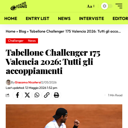
Aa
HOME
ENTRY LIST
NEWS
INTERVISTE
EDITOR
Home
»
Blog
»
Tabellone Challenger 175 Valencia 2026: Tutti gli accoppiamenti
Challenger
News
Tabellone Challenger 175
Valencia 2026: Tutti gli
accoppiamenti
By
Giacomo Nicotera
12/05/2026
Last updated: 12 Maggio 2026 1:52 pm
1 Min Read