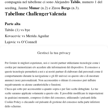
Tabilo
compagnia nel tabellone ci sono Alejandro
, numero 1 del
Munar
Bergs
seeding, Jaume
(n.2) e Zizou
(n.3).
Tabellone Challenger Valencia
Parte alta
Tabilo (1) vs bye
Kovacevic vs Merida Aguilar
Lajovic vs O’Connell
Qualificato vs Altmaier (5)
Gestisci la tua privacy
Carabelli (4) vs bye
Per fornire le migliori esperienze, noi e i nostri partner utilizziamo tecnologie come i
Berrettini
vs Qualificato
cookie per memorizzare e/o accedere alle informazioni del dispositivo. Il consenso a
queste tecnologie permetterà a noi e ai nostri partner di elaborare dati personali come il
Prado Angelo vs Riedi
comportamento durante la navigazione o gli ID univoci su questo sito e di mostrare
Qualificato vs Kecmanovic (7)
annunci (non) personalizzati. Non acconsentire o ritirare il consenso può influire
negativamente su alcune caratteristiche e funzioni.
Clicca qui sotto per acconsentire a quanto sopra o per fare scelte dettagliate. Le tue
Parte bassa
scelte saranno applicate solamente a questo sito. È possibile modificare le impostazioni
Struff (8) – Alvarez Varona
in qualsiasi momento, compreso il ritiro del consenso, utilizzando i pulsanti della
Zapata Miralles – Vallejo
Cookie Policy o cliccando sul pulsante di gestione del consenso nella parte inferiore
dello schermo.