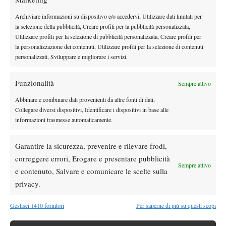
Atp
News
Archiviare informazioni su dispositivo e/o accedervi, Utilizzare dati limitati per
Masters 1000 Montreal 2026: programma,
la selezione della pubblicità, Creare profili per la pubblicità personalizzata,
orario e ordine di gioco venerdì 7 agosto.
Utilizzare profili per la selezione di pubblicità personalizzata, Creare profili per
Arnaldi apre sul Centrale
la personalizzazione dei contenuti, Utilizzare profili per la selezione di contenuti
personalizzati, Sviluppare e migliorare i servizi.
Atp
News
Masters 1000 Montreal 2026: Darderi
Funzionalità
Sempre attivo
rimonta Shang e vola agli ottavi
Abbinare e combinare dati provenienti da altre fonti di dati,
Collegare diversi dispositivi, Identificare i dispositivi in base alle
Atp
News
informazioni trasmesse automaticamente.
Masters 1000 Montreal 2026: medical time
out per Shang contro Darderi
Garantire la sicurezza, prevenire e rilevare frodi,
correggere errori, Erogare e presentare pubblicità
Sempre attivo
News
Wta
e contenuto, Salvare e comunicare le scelte sulla
WTA 1000 Toronto 2026: pioggia pesante,
privacy.
gioco sospeso
Gestisci 1410 fornitori
Per saperne di più su questi scopi