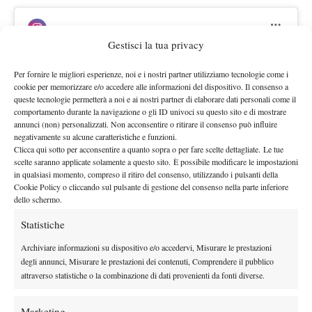
Gestisci la tua privacy
Per fornire le migliori esperienze, noi e i nostri partner utilizziamo tecnologie come i
cookie per memorizzare e/o accedere alle informazioni del dispositivo. Il consenso a
Fai clic su "Accetto" per abilitare Instagram
queste tecnologie permetterà a noi e ai nostri partner di elaborare dati personali come il
comportamento durante la navigazione o gli ID univoci su questo sito e di mostrare
Cookie Policy
annunci (non) personalizzati. Non acconsentire o ritirare il consenso può influire
negativamente su alcune caratteristiche e funzioni.
Accetto
Un post condiviso da Internazionali BNL d’Italia (@internazionalibnlditalia)
Clicca qui sotto per acconsentire a quanto sopra o per fare scelte dettagliate. Le tue
scelte saranno applicate solamente a questo sito. È possibile modificare le impostazioni
in qualsiasi momento, compreso il ritiro del consenso, utilizzando i pulsanti della
Cookie Policy o cliccando sul pulsante di gestione del consenso nella parte inferiore
dello schermo.
Statistiche
Archiviare informazioni su dispositivo e/o accedervi, Misurare le prestazioni
degli annunci, Misurare le prestazioni dei contenuti, Comprendere il pubblico
attraverso statistiche o la combinazione di dati provenienti da fonti diverse.
DI TENDENZA
Marketing