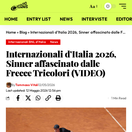
Aa
HOME
ENTRY LIST
NEWS
INTERVISTE
EDITOR
Home
»
Blog
»
Internazionali d’Italia 2026, Sinner affascinato dalle Frecce Tricolori (VIDEO)
Internazionali BNL d'Italia
News
Internazionali d’Italia 2026,
Sinner affascinato dalle
Frecce Tricolori (VIDEO)
By
Tommaso Vitali
12/05/2026
Last updated: 12 Maggio 2026 12:56 pm
1 Min Read