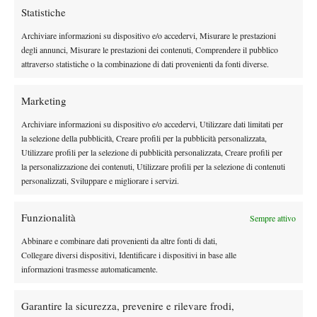
“Credo di aver ricominciato a giocare davvero bene a partire
Statistiche
dal scorso autunno, prima di allora il 2025 era stato una
Archiviare informazioni su dispositivo e/o accedervi, Misurare le prestazioni
stagione molto negativa. Ho avuto tanti problemi fisici, facevo
degli annunci, Misurare le prestazioni dei contenuti, Comprendere il pubblico
fatica con il mio tennis”
.
attraverso statistiche o la combinazione di dati provenienti da fonti diverse.
Ora, però, cambia tutto:
“Naturalmente vincere questo trofeo mi
rafforza enormemente. Adesso, qualunque cosa accada, sarò
Marketing
per sempre un campione Slam, e nessuno potrà togliermi questo
Archiviare informazioni su dispositivo e/o accedervi, Utilizzare dati limitati per
titolo.
Se avessi perso anche questa finale, la fiducia in me
la selezione della pubblicità, Creare profili per la pubblicità personalizzata,
stesso avrebbe subito un duro colpo. Adesso invece, dopo aver
Utilizzare profili per la selezione di pubblicità personalizzata, Creare profili per
vinto, sento di poterlo fare ancora
”
.
la personalizzazione dei contenuti, Utilizzare profili per la selezione di contenuti
IL MOMENTO DELLA VITTORIA
personalizzati, Sviluppare e migliorare i servizi.
Sull’emozione del match point: “
Per prima cosa non riuscivo a
Funzionalità
Sempre attivo
credere di aver vinto, poi ho guardato il mio box e ho visto tutti
Abbinare e combinare dati provenienti da altre fonti di dati,
festeggiare.
Quando ho visto mio padre alzare le braccia al
Collegare diversi dispositivi, Identificare i dispositivi in base alle
cielo ho realizzato davvero che ce l’avevo fatta
”. Il Roland
informazioni trasmesse automaticamente.
Garros non è come tutti gli altri Slam per il tedesco: “
Questo
campo è molto speciale per me sia in positivo che in negativo:
Garantire la sicurezza, prevenire e rilevare frodi,