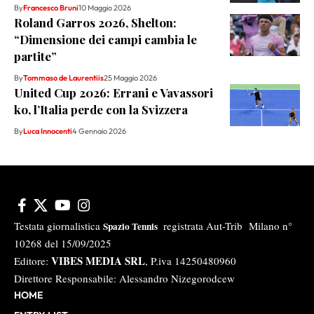
By
Francesco Bruni
10 Maggio 2026
Roland Garros 2026, Shelton:
“Dimensione dei campi cambia le
partite”
By
Tommaso de Laurentiis
25 Maggio 2026
United Cup 2026: Errani e Vavassori
ko, l’Italia perde con la Svizzera
By
Luca Innocenti
4 Gennaio 2026
Testata giornalistica
registrata Aut-Trib Milano n°
Spazio Tennis
10268 del 15/09/2025
VIBES MEDIA SRL
Editore:
, P.iva 14250480960
Direttore Responsabile: Alessandro Nizegorodcew
HOME