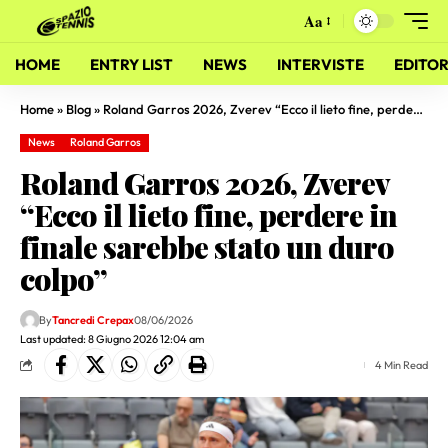
Aa
HOME
ENTRY LIST
NEWS
INTERVISTE
EDITOR
Home
»
Blog
»
Roland Garros 2026, Zverev “Ecco il lieto fine, perdere in finale sarebbe stato un duro colpo”
News
Roland Garros
Roland Garros 2026, Zverev
“Ecco il lieto fine, perdere in
finale sarebbe stato un duro
colpo”
By
Tancredi Crepax
08/06/2026
Last updated: 8 Giugno 2026 12:04 am
4 Min Read