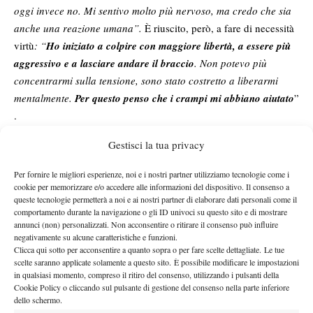
oggi invece no. Mi sentivo molto più nervoso, ma credo che sia
anche una reazione umana”.
È riuscito, però, a fare di necessità
virtù
: “
Ho iniziato a colpire con maggiore libertà, a essere più
aggressivo e a lasciare andare il braccio
. Non potevo più
concentrarmi sulla tensione, sono stato costretto a liberarmi
mentalmente.
Per questo penso che i crampi mi abbiano aiutato
”
.
Zverev non dimentica il suo avversario, capace di potarlo al
Gestisci la tua privacy
quinto set per la prima volta nel torneo: “
Complimenti a Flavio e
al suo team per le due settimane incredibili, spero che presto
Per fornire le migliori esperienze, noi e i nostri partner utilizziamo tecnologie come i
possa vincere uno Slam
”.
I due sono molto amici, si è infatti
cookie per memorizzare e/o accedere alle informazioni del dispositivo. Il consenso a
queste tecnologie permetterà a noi e ai nostri partner di elaborare dati personali come il
dispiaciuto di non si era reso conto del calo fisico dell’azzurro
:
comportamento durante la navigazione o gli ID univoci su questo sito e di mostrare
“Non mi ero accorto che stesse soffrendo fisicamente. L’ho
annunci (non) personalizzati. Non acconsentire o ritirare il consenso può influire
saputo soltanto dopo la partita, parlando con lui. Ero molto più
negativamente su alcune caratteristiche e funzioni.
Clicca qui sotto per acconsentire a quanto sopra o per fare scelte dettagliate. Le tue
preoccupato delle mie condizioni fisiche
” .
scelte saranno applicate solamente a questo sito. È possibile modificare le impostazioni
DA DOVE È RIPARTITO
in qualsiasi momento, compreso il ritiro del consenso, utilizzando i pulsanti della
Cookie Policy o cliccando sul pulsante di gestione del consenso nella parte inferiore
dello schermo.
Sascha ha poi cominciato a mettere in prospettiva il successo: