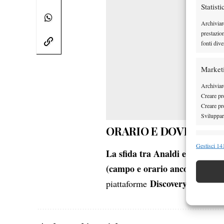
Statisti
Archiviar
prestazio
fonti dive
Market
Archiviare
Creare pro
Creare pro
Sviluppare
ORARIO E DOVE VEDE
Funzion
Gestisci 141
La sfida tra Analdi e
Colligno
Abbinare e
(
campo e orario ancora da defi
Identifica
Discovery+ e HB
piattaforme
Garanti
Erogare
scelte 