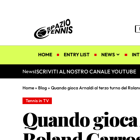
HOME
ENTRY LIST
NEWS
INT
ISCRIVITI AL NOSTRO CANALE YOUTUBE
News
Home
»
Blog
»
Quando gioca Arnaldi al terzo turno del Rolan
Tennis in TV
Quando gioca A
Roland Garros 