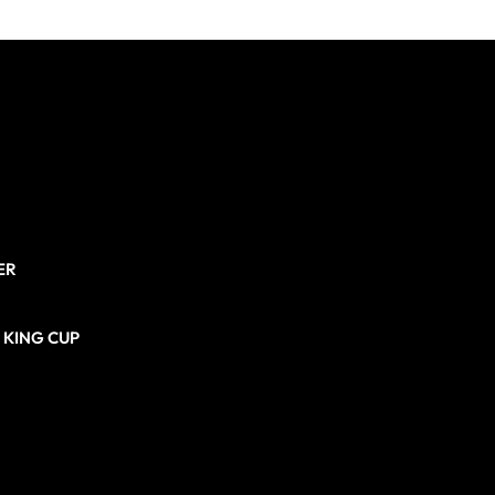
ER
N KING CUP