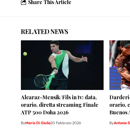
Share This Article
RELATED NEWS
Alcaraz-Mensik/Fils in tv: data,
Darderi-
orario, diretta streaming Finale
orario, c
ATP 500 Doha 2026
Buenos 
By
Mario Di Giulio
20 Febbraio 2026
By
Antonio 