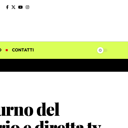
O
CONTATTI
urno del
o e diretta tv