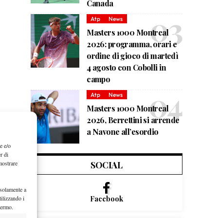
Canada
Atp
News
Masters 1000 Montreal
2026: programma, orari e
ordine di gioco di martedì
4 agosto con Cobolli in
campo
Atp
News
Masters 1000 Montreal
2026, Berrettini si arrende
a Navone all’esordio
e e/o
r di
mostrare
SOCIAL
 solamente a
ilizzando i
Facebook
hermo.