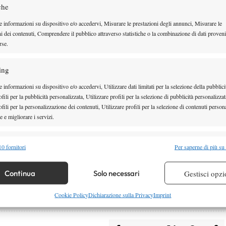
che
e informazioni su dispositivo e/o accedervi, Misurare le prestazioni degli annunci, Misurare le
ni dei contenuti, Comprendere il pubblico attraverso statistiche o la combinazione di dati proveni
rse.
ing
 informazioni su dispositivo e/o accedervi, Utilizzare dati limitati per la selezione della pubblici
fili per la pubblicità personalizzata, Utilizzare profili per la selezione di pubblicità personalizzat
fili per la personalizzazione dei contenuti, Utilizzare profili per la selezione di contenuti persona
 e migliorare i servizi.
RE ARNALDI
alità
Semp
0 fornitori
Per saperne di più su
n o Shelton
andrà in scena sabato 30 maggio
 combinare dati provenienti da altre fonti di dati, Collegare diversi dispositivi,
nire)
. Il match verrà trasmesso sulle
re i dispositivi in base alle informazioni trasmesse automaticamente.
Continua
Solo necessari
Gestisci opzi
O Max
previo abbonamento.
re la sicurezza, prevenire e rilevare frodi, correggere errori,
Cookie Policy
Dichiarazione sulla Privacy
Imprint
 e presentare pubblicità e contenuto, Salvare e comunicare le
Semp
sulla privacy.