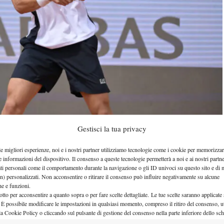
Gestisci la tua privacy
le migliori esperienze, noi e i nostri partner utilizziamo tecnologie come i cookie per memorizzar
e informazioni del dispositivo. Il consenso a queste tecnologie permetterà a noi e ai nostri partne
Roland Garros 2026
 turno del
. Con la vittoria su
ati personali come il comportamento durante la navigazione o gli ID univoci su questo sito e di 
e prosegue il suo cammino a Parigi e tornerà in
n) personalizzati. Non acconsentire o ritirare il consenso può influire negativamente su alcune
che e funzioni.
n.
otto per acconsentire a quanto sopra o per fare scelte dettagliate. Le tue scelte saranno applicate
 È possibile modificare le impostazioni in qualsiasi momento, compreso il ritiro del consenso, ut
la Cookie Policy o cliccando sul pulsante di gestione del consenso nella parte inferiore dello sc