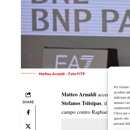
Matteo Arnaldi - Foto FITP
Per fornire 
accedere all
Matteo Arnaldi
accede al terzo
elaborare d
Stefanos Tsitsipas
SHARE
, il sanremes
annunci (no
caratteristi
campo contro Raphael Colligno
Clicca qui s
questo sito.
pulsanti del