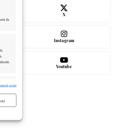
X
enti da
Instagram
tà,
a,
lizzati,
Youtube
re attivo
 questi scopi
oni
re attivo