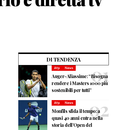
DI TENDENZA
Atp
News
Auger-Aliassime: “Bisogna
rendere i Masters 1000 più
sostenibili per tutti”
Atp
News
Monfils sfida il tempo: a
quasi 40 anni entra nella
storia dell’Open del