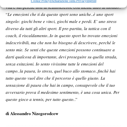
Riccardo ha una sua idea ben chiara sul perché il tennis è la sua
Cookie Policy
Dichiarazione sulla Privacy
Imprint
vita e sul perché non la scambierebbe con niente altro al mondo..
“
Le emozioni che ti da questo sport sono uniche..è uno sport
singolo: giochi bene e vinci, giochi male e perdi. E’ uno stress
diverso da tutti gli altri sport. Il pre-partita, la tattica con il
coach, il riscaldamento..Io in questo sport ho trovato emozioni
indescrivibili, ma che non ho bisogno di descrivere, perché le
sento mie. Se senti che queste emozioni possono continuare a
darti qualcosa di importante, devi proseguire su quella strada,
senza esitazioni. Io sento vivissime tutte le emozioni del
campo..la paura, lo stress, quel buco allo stomaco..finchè hai
tutto questo vuol dire che il percorso è quello giusto. La
sensazione di paura che hai in campo, consapevole che il tuo
avversario prova il medesimo sentimento, è una cosa unica. Per
questo gioco a tennis, per tutto questo.
.”
di Alessandro Nizegorodcew