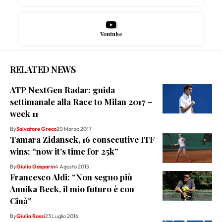
Youtube
RELATED NEWS
ATP NextGen Radar: guida
settimanale alla Race to Milan 2017 –
week 11
By
Salvatore Greco
20 Marzo 2017
Tamara Zidansek, 16 consecutive ITF
wins: “now it’s time for 25k”
By
Giulio Gasparin
4 Agosto 2015
Francesco Aldi: “Non seguo più
Annika Beck, il mio futuro è con
Cinà”
By
Giulia Rossi
23 Luglio 2016