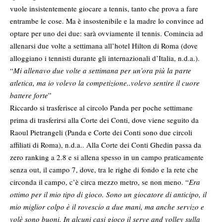
vuole insistentemente giocare a tennis, tanto che prova a fare
entrambe le cose. Ma è insostenibile e la madre lo convince ad
optare per uno dei due: sarà ovviamente il tennis. Comincia ad
allenarsi due volte a settimana all’hotel Hilton di Roma (dove
alloggiano i tennisti durante gli internazionali d’Italia, n.d.a.).
“
Mi allenavo due volte a settimana per un’ora più la parte
atletica, ma io volevo la competizione..volevo sentire il cuore
battere forte
”
Riccardo si trasferisce al circolo Panda per poche settimane
prima di trasferirsi alla Corte dei Conti, dove viene seguito da
Raoul Pietrangeli (Panda e Corte dei Conti sono due circoli
affiliati di Roma), n.d.a.. Alla Corte dei Conti Ghedin passa da
zero ranking a 2.8 e si allena spesso in un campo praticamente
senza out, il campo 7, dove, tra le righe di fondo e la rete che
circonda il campo, c’è circa mezzo metro, se non meno. “
Era
ottimo per il mio tipo di gioco. Sono un giocatore di anticipo, il
mio miglior colpo è il rovescio a due mani, ma anche servizo e
volè sono buoni. In alcuni casi gioco il serve and volley sulla