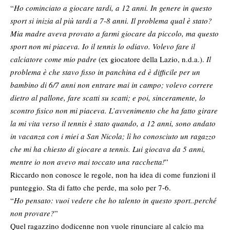
“
Ho cominciato a giocare tardi, a 12 anni. In genere in questo
sport si inizia al più tardi a 7-8 anni. Il problema qual è stato?
Mia madre aveva provato a farmi giocare da piccolo, ma questo
sport non mi piaceva. Io il tennis lo odiavo. Volevo fare il
calciatore come mio padre
(ex giocatore della Lazio, n.d.a.).
Il
problema è che stavo fisso in panchina ed è difficile per un
bambino di 6/7 anni non entrare mai in campo; volevo correre
dietro al pallone, fare scatti su scatti; e poi, sinceramente, lo
scontro fisico non mi piaceva. L’avvenimento che ha fatto girare
la mi vita verso il tennis è stato quando, a 12 anni, sono andato
in vacanza con i miei a San Nicola; lì ho conosciuto un ragazzo
che mi ha chiesto di giocare a tennis. Lui giocava da 5 anni,
mentre io non avevo mai toccato una racchetta!
”
Riccardo non conosce le regole, non ha idea di come funzioni il
punteggio. Sta di fatto che perde, ma solo per 7-6.
“
Ho pensato: vuoi vedere che ho talento in questo sport..perché
non provare?
”
Quel ragazzino dodicenne non vuole rinunciare al calcio ma