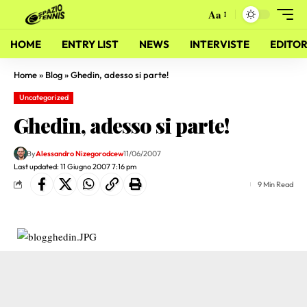
Aa
HOME
ENTRY LIST
NEWS
INTERVISTE
EDITOR
Home
»
Blog
»
Ghedin, adesso si parte!
Uncategorized
Ghedin, adesso si parte!
By
Alessandro Nizegorodcew
11/06/2007
Last updated: 11 Giugno 2007 7:16 pm
9 Min Read