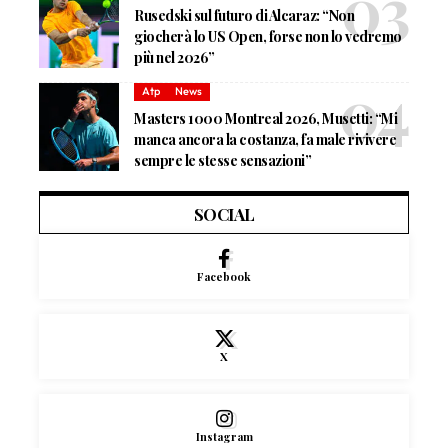
Rusedski sul futuro di Alcaraz: “Non
giocherà lo US Open, forse non lo vedremo
più nel 2026”
Atp
News
Masters 1000 Montreal 2026, Musetti: “Mi
manca ancora la costanza, fa male rivivere
sempre le stesse sensazioni”
SOCIAL
Facebook
X
Instagram