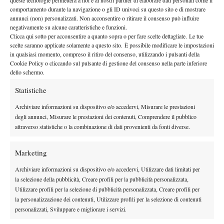
comportamento durante la navigazione o gli ID univoci su questo sito e di mostrare
sempre. Il primo punto è fondamentale, tanto che alcuni se lo
annunci (non) personalizzati. Non acconsentire o ritirare il consenso può influire
comprano!
(e lo sappiamo bene! n.d.a.).
Grazie ai miei
negativamente su alcune caratteristiche e funzioni.
allenatori, dopo vari tentativi, sono riuscito a prendere il primo
Clicca qui sotto per acconsentire a quanto sopra o per fare scelte dettagliate. Le tue
scelte saranno applicate solamente a questo sito. È possibile modificare le impostazioni
punto: incredibilmente in Ecuador e sulla terra! Io che sono da
in qualsiasi momento, compreso il ritiro del consenso, utilizzando i pulsanti della
veloce! Il primo punto è stato senz’altro il punto più bello! Da lì
Cookie Policy o cliccando sul pulsante di gestione del consenso nella parte inferiore
dello schermo.
mi sono sbloccato e dopo un mese e mezzo ero 780! E sul veloce
da allora non ho mai perso al primo turno!
”
Statistiche
Arrivano quarti, semifinali e finali a livello futures e arriva anche
Archiviare informazioni su dispositivo e/o accedervi, Misurare le prestazioni
la vittoria più bella, quella su Mackin in Inghilterra in una
degli annunci, Misurare le prestazioni dei contenuti, Comprendere il pubblico
semifinale di un 15.000$
attraverso statistiche o la combinazione di dati provenienti da fonti diverse.
“
Non me l’aspettavo. Perdevo 61 1-0 con break. Lui giocava
solo vincenti e io non ci stavo capendo assolutamente niente. Poi
Marketing
è cambiato qualcosa; ho cominciato ad incitarmi con alcuni
Archiviare informazioni su dispositivo e/o accedervi, Utilizzare dati limitati per
“Come on” o “Forza” e grazie a qualche bel passante l’ho
la selezione della pubblicità, Creare profili per la pubblicità personalizzata,
brekkato due volte di seguito salendo 4-1. Da lì il match è
Utilizzare profili per la selezione di pubblicità personalizzata, Creare profili per
cambiato: lui non tirava più tutti quei vincenti, che invece
la personalizzazione dei contenuti, Utilizzare profili per la selezione di contenuti
personalizzati, Sviluppare e migliorare i servizi.
iniziavo a tirare io!
”
Riccardo Ghedin è un ragazzo serio, un professionista vero..un