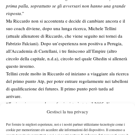
prima palla, soprattutto se gli avversari non hanno una grande
risposta
.”
Ma Riccardo non si accontenta e decide di cambiare ancora e il
suo coach diviene, dopo una lunga ricerca, Michele Tellini
(attuale allenatore di Riccardo, che viene seguito nei tornei da
Fabrizio Falciani). Dopo un’esperienza non positiva a Perugia,
all’Accademia di Castellani, i tre finiscono all’Empire (altro
circolo della capitale, n.d.a), circolo nel quale Ghedin si allenerà
questo inverno.
Tellini crede molto in Riccardo ed iniziano a viaggiare ala ricerca
del primo punto Atp, per poter entrare regolarmente nei tabelloni
di qualificazione dei futures. Il primo punto però tarda ad
arrivare.
“
Il mio primo anno da professionista è stato il 2005. Non
riuscivo a prendere il primo punto. Superavo spesso le
Gestisci la tua privacy
qualificazioni battendo tennisti intorno alla posizione 700/800
Per fornire le migliori esperienze, noi e i nostri partner utilizziamo tecnologie come i
del ranking mondiale, ma una volta entrato nel tabellone
cookie per memorizzare e/o accedere alle informazioni del dispositivo. Il consenso a
principale, causa lo stress, mi prendeva al panico e perdevo
queste tecnologie permetterà a noi e ai nostri partner di elaborare dati personali come il