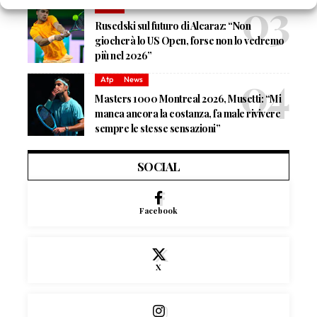
News
Rusedski sul futuro di Alcaraz: “Non
giocherà lo US Open, forse non lo vedremo
più nel 2026”
Atp
News
Masters 1000 Montreal 2026, Musetti: “Mi
manca ancora la costanza, fa male rivivere
sempre le stesse sensazioni”
SOCIAL
Facebook
X