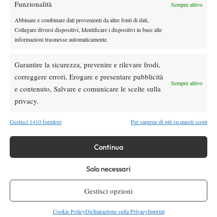
Funzionalità
Sempre attivo
Abbinare e combinare dati provenienti da altre fonti di dati,
Collegare diversi dispositivi, Identificare i dispositivi in base alle
informazioni trasmesse automaticamente.
Nessun commento
Garantire la sicurezza, prevenire e rilevare frodi,
Devi essere
connesso
per inviare un commento.
correggere errori, Erogare e presentare pubblicità
Sempre attivo
e contenuto, Salvare e comunicare le scelte sulla
privacy.
DI TENDENZA
Gestisci 1410 fornitori
Per saperne di più su questi scopi
News
Masters 1000 Cincinnati 2026: forfait di
Quinn, Sonego entra nel tabellone
Continua
Solo necessari
Tennis in TV
Masters 1000 Cincinnati 2026: a che ora e
Gestisci opzioni
dove vedere il sorteggio del tabellone
Cookie Policy
Dichiarazione sulla Privacy
Imprint