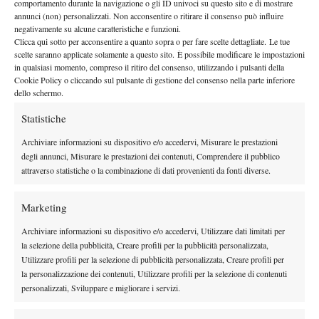
Sarita non è la favorita
gruppo C è quello con Sara Errani, ma
:
comportamento durante la navigazione o gli ID univoci su questo sito e di mostrare
annunci (non) personalizzati. Non acconsentire o ritirare il consenso può influire
Jelena Jankovic (probabile favorita nel gruppo) ha mostrato un
negativamente su alcune caratteristiche e funzioni.
ottimo momento di forma ed anche la testa di serie Pliskova non
Clicca qui sotto per acconsentire a quanto sopra o per fare scelte dettagliate. Le tue
scelte saranno applicate solamente a questo sito. È possibile modificare le impostazioni
sembra atta a metterla in vera difficoltà. Sarita può dire la sua, ma
in qualsiasi momento, compreso il ritiro del consenso, utilizzando i pulsanti della
anche la sua forma non sembra delle migliori. Certamente ha
Cookie Policy o cliccando sul pulsante di gestione del consenso nella parte inferiore
il
tutte le carte in regola per battere sia la ceca che la serba. Infine
dello schermo.
gruppo D è quello in assoluto di maggior livello
. Ex numero 1
Statistiche
Wozniacki, vincitrice del recente torneo di Mosca Kuznetsova e
Archiviare informazioni su dispositivo e/o accedervi, Misurare le prestazioni
finalista agli Us Open e semifinalista a Wuhan Roberta Vinci:
degli annunci, Misurare le prestazioni dei contenuti, Comprendere il pubblico
davvero impossibile fare un pronostico, ma Roberta dovrà essere
attraverso statistiche o la combinazione di dati provenienti da fonti diverse.
la miglior Roberta per farcela.
precedenti
I
per le azzurre: Errani conduce sia sulla Jankovic che
Marketing
sulla Pliskova, rispettivamente 3-1 e 1-0; Roberta Vinci è sotto 2-
Archiviare informazioni su dispositivo e/o accedervi, Utilizzare dati limitati per
3 con entrambe le sue avversarie invece.
la selezione della pubblicità, Creare profili per la pubblicità personalizzata,
Utilizzare profili per la selezione di pubblicità personalizzata, Creare profili per
la personalizzazione dei contenuti, Utilizzare profili per la selezione di contenuti
personalizzati, Sviluppare e migliorare i servizi.
TAGGED:
Roberta Vinci
Sara Errani
Wta Elite Trophy