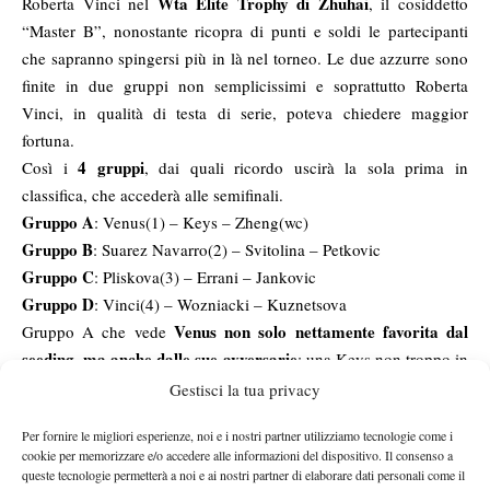
Wta Elite Trophy di Zhuhai
Roberta Vinci nel
, il cosiddetto
“Master B”, nonostante ricopra di punti e soldi le partecipanti
che sapranno spingersi più in là nel torneo. Le due azzurre sono
finite in due gruppi non semplicissimi e soprattutto Roberta
Vinci, in qualità di testa di serie, poteva chiedere maggior
fortuna.
4 gruppi
Così i
, dai quali ricordo uscirà la sola prima in
classifica, che accederà alle semifinali.
Gruppo A
: Venus(1) – Keys – Zheng(wc)
Gruppo B
: Suarez Navarro(2) – Svitolina – Petkovic
Gruppo C
: Pliskova(3) – Errani – Jankovic
Gruppo D
: Vinci(4) – Wozniacki – Kuznetsova
Venus non solo nettamente favorita dal
Gruppo A che vede
seeding, ma anche dalle sue avversarie
: una Keys non troppo in
forma ed una Zheng che in questo Master c’entra, onestamente,
Gestisci la tua privacy
Il
poco e nulla non fanno proprio paura alla Venere del tennis.
Per fornire le migliori esperienze, noi e i nostri partner utilizziamo tecnologie come i
gruppo B è quello più equilibrato
: nessuna è davvero favorita
cookie per memorizzare e/o accedere alle informazioni del dispositivo. Il consenso a
poiché tutte in “crisi” di risultati e carenti nella forma fisica. Il
queste tecnologie permetterà a noi e ai nostri partner di elaborare dati personali come il