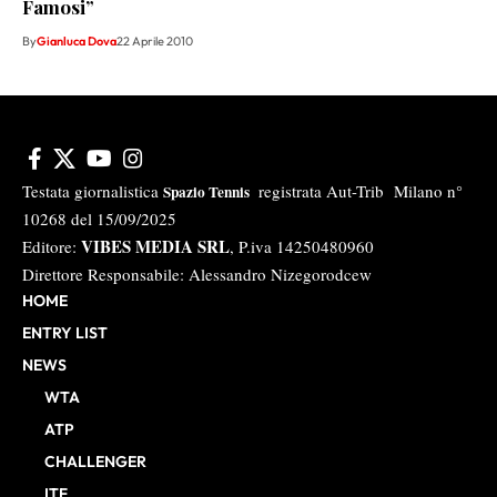
Famosi”
By
Gianluca Dova
22 Aprile 2010
Testata giornalistica
registrata Aut-Trib Milano n°
Spazio Tennis
10268 del 15/09/2025
VIBES MEDIA SRL
Editore:
, P.iva 14250480960
Direttore Responsabile: Alessandro Nizegorodcew
HOME
ENTRY LIST
NEWS
WTA
ATP
CHALLENGER
ITF