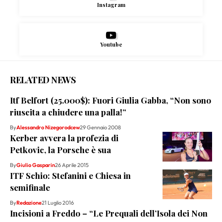
Instagram
Youtube
RELATED NEWS
Itf Belfort (25.000$): Fuori Giulia Gabba, “Non sono
riuscita a chiudere una palla!”
By
Alessandro Nizegorodcew
29 Gennaio 2008
Kerber avvera la profezia di
Petkovic, la Porsche è sua
By
Giulio Gasparin
26 Aprile 2015
ITF Schio: Stefanini e Chiesa in
semifinale
By
Redazione
21 Luglio 2016
Incisioni a Freddo – “Le Prequali dell’Isola dei Non