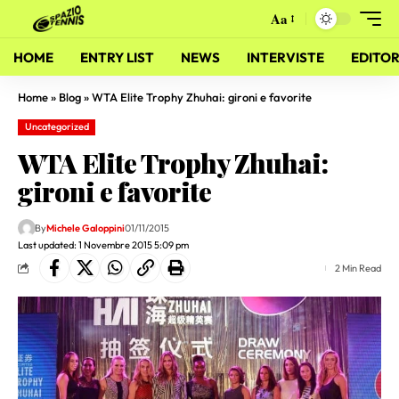
Aa
HOME
ENTRY LIST
NEWS
INTERVISTE
EDITOR
Home
»
Blog
»
WTA Elite Trophy Zhuhai: gironi e favorite
Uncategorized
WTA Elite Trophy Zhuhai:
gironi e favorite
By
Michele Galoppini
01/11/2015
Last updated: 1 Novembre 2015 5:09 pm
2 Min Read