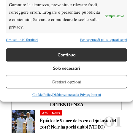
Garantire la sicurezza, prevenire e rilevare frodi,
correggere errori, Erogare e presentare pubblicità
Sempre attivo
e contenuto, Salvare e comunicare le scelte sulla
TAGGED:
Master della Brianza
Quarta categoria
privacy.
Terza Categoria
Gestisci 1410 fornitori
Per saperne di più su questi scopi
Continua
Solo necessari
Nessun commento
Devi essere
connesso
per inviare un commento.
Gestisci opzioni
Cookie Policy
Dichiarazione sulla Privacy
Imprint
DI TENDENZA
Atp
News
È più forte Sinner del 2026 o Djokovic del
2015? Nole ha pochi dubbi (VIDEO)