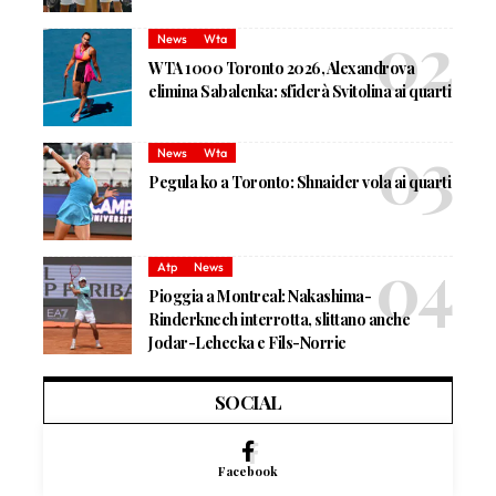
News
Wta
WTA 1000 Toronto 2026, Alexandrova
elimina Sabalenka: sfiderà Svitolina ai quarti
News
Wta
Pegula ko a Toronto: Shnaider vola ai quarti
Atp
News
Pioggia a Montreal: Nakashima-
Rinderknech interrotta, slittano anche
Jodar-Lehecka e Fils-Norrie
SOCIAL
Facebook