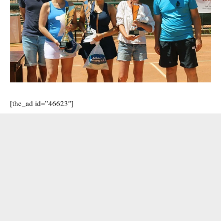
[the_ad id=”46623″]