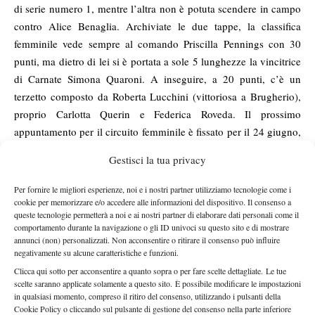
di serie numero 1, mentre l’altra non è potuta scendere in campo
contro Alice Benaglia. Archiviate le due tappe, la classifica
femminile vede sempre al comando Priscilla Pennings con 30
punti, ma dietro di lei si è portata a sole 5 lunghezze la vincitrice
di Carnate Simona Quaroni. A inseguire, a 20 punti, c’è un
terzetto composto da Roberta Lucchini (vittoriosa a Brugherio),
proprio Carlotta Querin e Federica Roveda. Il prossimo
appuntamento per il circuito femminile è fissato per il 24 giugno,
quando prenderà il via il torneo del Tennis Desio (MB). Ma in
Gestisci la tua privacy
campo in questi giorni torridi ci sono già gli uomini, che stanno
disputando la fase finale della tappa targata Tennis Garden di
Per fornire le migliori esperienze, noi e i nostri partner utilizziamo tecnologie come i
Cologno (MI). Perché il Master della Brianza non si ferma
cookie per memorizzare e/o accedere alle informazioni del dispositivo. Il consenso a
queste tecnologie permetterà a noi e ai nostri partner di elaborare dati personali come il
nemmeno alle porte dell’estate.
comportamento durante la navigazione o gli ID univoci su questo sito e di mostrare
annunci (non) personalizzati. Non acconsentire o ritirare il consenso può influire
I RISULTATI
negativamente su alcune caratteristiche e funzioni.
3ª tappa, Tennis Up – Sporting Carnate
Clicca qui sotto per acconsentire a quanto sopra o per fare scelte dettagliate. Le tue
scelte saranno applicate solamente a questo sito. È possibile modificare le impostazioni
Singolare femminile. Quarti di finale: Borsatti b. Vinci 6-1 6-3,
in qualsiasi momento, compreso il ritiro del consenso, utilizzando i pulsanti della
Colombo b. Invernizzi 6-3 6-2, Roveda b. Pighi 3-6 6-2 6-4,
Cookie Policy o cliccando sul pulsante di gestione del consenso nella parte inferiore