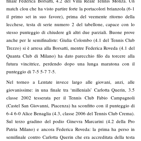
finale Federica Borsatti, 4.2 del Villa Reale Tennis Monza. Un
match clou che ha visto partire forte la portacolori brianzola (6-1
il primo set in suo favore), prima del veemente ritorno della
lecchese, testa di serie numero 2 del tabellone, capace con lo
stesso punteggio di chiudere gli altri due parziali. Buone prove
anche per le semifinaliste: Giulia Colombo (4.1 del Tennis Club
Trezzo) si è arresa alla Borsatti, mentre Federica Roveda (4.1 del
Quanta Club di Milano) ha dato parecchio filo da torcere alla
futura vincitrice, perdendo dopo una lunga maratona con il
punteggio di 7-5 5-7 7-5.
Nel torneo a Lentate invece largo alle giovani, anzi, alle
giovanissime: in una finale tra ‘millenials’ Carlotta Querin, 3.5
classe 2002 tesserata per il Tennis Club Fabio Campagnoli
(Castel San Giovanni, Piacenza) ha sconfitto con il punteggio di
6-4 6-0 Alice Benaglia (4.3, classe 2006 del Tennis Club Crema).
Sul terzo gradino del podio Ginevra Marcarini (4.2 della Pro
Patria Milano) e ancora Federica Roveda: la prima ha perso in
semifinale contro Carlotta Querin che era accreditata della testa