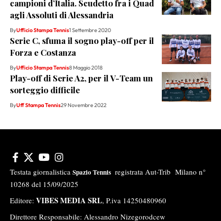
campioni d’Italia. Scudetto fra i Quad
agli Assoluti di Alessandria
By
Ufficio Stampa Tennis
1 Settembre 2020
Serie C, sfuma il sogno play-off per il
Forza e Costanza
By
Ufficio Stampa Tennis
8 Maggio 2018
Play-off di Serie A2, per il V-Team un
sorteggio difficile
By
Uff Stampa Tennis
29 Novembre 2022
Testata giornalistica
registrata Aut-Trib Milano n°
Spazio Tennis
10268 del 15/09/2025
VIBES MEDIA SRL
Editore:
, P.iva 14250480960
Direttore Responsabile: Alessandro Nizegorodcew