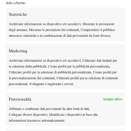
dello schermo.
Quaroni b. Paloschi 6-4 6-3. Semifinali: Borsatti b. Colombo 6-3
6-2, Quaroni b. Roveda 7-5 5-7 7-5. Finale: Quaroni b. Borsatti
Statistiche
1-6 6-1 6-1.
Archiviare informazioni su dispositivo e/o accedervi, Misurare le prestazioni
4ª tappa, Alte Groane Club Lentate sul Seveso
degli annunci, Misurare le prestazioni dei contenuti, Comprendere il pubblico
attraverso statistiche o la combinazione di dati provenienti da fonti diverse.
Singolare femminile. Quarti di finale: Querin b. Perego n.d.,
Marcarini b. Paloschi 3-6 6-1 6-1, Benaglia b. Lodigiani n.d.,
Marketing
Roveda b. Galbiati 6-3 6-2. Semifinali: Querin b. Marcarini 6-3 6-
2, Benaglia b. Roveda n.d. Finale: Querin b. Benaglia 6-4 6-0.
Archiviare informazioni su dispositivo e/o accedervi, Utilizzare dati limitati per
la selezione della pubblicità, Creare profili per la pubblicità personalizzata,
LE CLASSIFICHE
Utilizzare profili per la selezione di pubblicità personalizzata, Creare profili per
la personalizzazione dei contenuti, Utilizzare profili per la selezione di contenuti
I TOP 7: 1. Ceraolo 35 punti; 2. Sironi 30 punti; 3. Bruno 20
personalizzati, Sviluppare e migliorare i servizi.
punti; 4. (parimerito) Bianchini, Fumagalli, Alfieri, Orsi 15 punti.
LE TOP 5: 1. Pennings 30 punti; 2. Quaroni 25 punti; 3.
Funzionalità
Sempre attivo
(parimerito) Lucchini, Querin, Roveda 20 punti.
Abbinare e combinare dati provenienti da altre fonti di dati,
IL MASTER ON-LINE Tutti i tabelloni, i risultati aggiornati, il
Collegare diversi dispositivi, Identificare i dispositivi in base alle
calendario dei tornei e le classifiche su
informazioni trasmesse automaticamente.
www.masterdellabrianza.it.