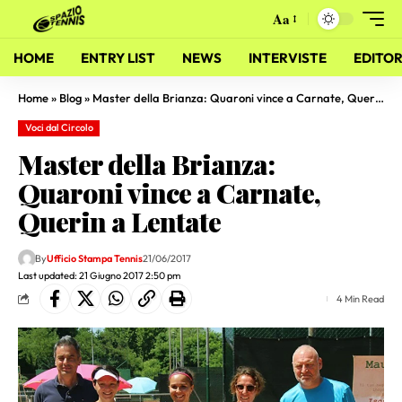
Aa
HOME
ENTRY LIST
NEWS
INTERVISTE
EDITOR
Home
»
Blog
»
Master della Brianza: Quaroni vince a Carnate, Querin a Lentate
Voci dal Circolo
Master della Brianza:
Quaroni vince a Carnate,
Querin a Lentate
By
Ufficio Stampa Tennis
21/06/2017
Last updated: 21 Giugno 2017 2:50 pm
4 Min Read