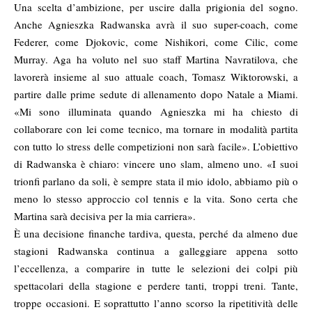
Una scelta d’ambizione, per uscire dalla prigionia del sogno.
Anche Agnieszka Radwanska avrà il suo super-coach, come
Federer, come Djokovic, come Nishikori, come Cilic, come
Murray. Aga ha voluto nel suo staff Martina Navratilova, che
lavorerà insieme al suo attuale coach, Tomasz Wiktorowski, a
partire dalle prime sedute di allenamento dopo Natale a Miami.
«Mi sono illuminata quando Agnieszka mi ha chiesto di
collaborare con lei come tecnico, ma tornare in modalità partita
con tutto lo stress delle competizioni non sarà facile». L’obiettivo
di Radwanska è chiaro: vincere uno slam, almeno uno. «I suoi
trionfi parlano da soli, è sempre stata il mio idolo, abbiamo più o
meno lo stesso approccio col tennis e la vita. Sono certa che
Martina sarà decisiva per la mia carriera».
È una decisione finanche tardiva, questa, perché da almeno due
stagioni Radwanska continua a galleggiare appena sotto
l’eccellenza, a comparire in tutte le selezioni dei colpi più
spettacolari della stagione e perdere tanti, troppi treni. Tante,
troppe occasioni. E soprattutto l’anno scorso la ripetitività delle