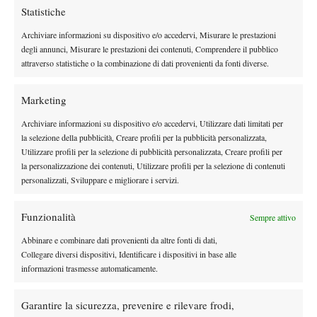
Statistiche
cecoslovacca ma non ancora americana, ed è diventata numero 1
del mondo. A marzo, però, a Amelia Island, perde 60 60 da
Archiviare informazioni su dispositivo e/o accedervi, Misurare le prestazioni
Chris Evert. È il momento della svolta. Perché lì incontra Nancy
degli annunci, Misurare le prestazioni dei contenuti, Comprendere il pubblico
attraverso statistiche o la combinazione di dati provenienti da fonti diverse.
Lieberman, “Lady Magic”, la più grande giocatrice nella storia
del basket, che attraversava New York in metro di sera per sfidare
Marketing
i ragazzi di Harlem. È a lei, argento olimpico a Montreal nella
prima edizione dei Giochi in cui compare il basket femminile,
Archiviare informazioni su dispositivo e/o accedervi, Utilizzare dati limitati per
che Martina si affida per dare una svolta alla sua carriera e per
la selezione della pubblicità, Creare profili per la pubblicità personalizzata,
Utilizzare profili per la selezione di pubblicità personalizzata, Creare profili per
conquistare New York dopo tre semifinali perse da Wendy
la personalizzazione dei contenuti, Utilizzare profili per la selezione di contenuti
Turnbull, Pam Shriver e Tracy Austin, e l’eliminazione agli ottavi
personalizzati, Sviluppare e migliorare i servizi.
nel 1980 contro Hana Mandlikova.
A Flushing Meadows c’è una Navratilova diversa in campo. Ha
Funzionalità
Sempre attivo
imparato il valore della preparazione atletica, e aggiunto un po’
Abbinare e combinare dati provenienti da altre fonti di dati,
di pensiero laterale grazie a Renée Richards, la transessuale che
Collegare diversi dispositivi, Identificare i dispositivi in base alle
ha battuto al primo turno e scambia con Martina, assiste agli
informazioni trasmesse automaticamente.
allenamenti e alle partite, e le dà una serie di consigli strategici,
stupita dalla poca attenzione che la due volte campionessa di
Garantire la sicurezza, prevenire e rilevare frodi,
Wimbledon metteva agli aspetti tattici del suo gioco. Il duo