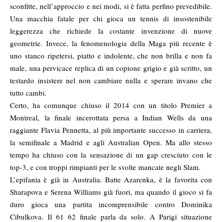
sconfitte, nell’approccio e nei modi, si è fatta perfino prevedibile.
Una macchia fatale per chi gioca un tennis di insostenibile
leggerezza che richiede la costante invenzione di nuove
geometrie. Invece, la fenomenologia della Maga più recente è
uno stanco ripetersi, piatto e indolente, che non brilla e non fa
male, una pervicace replica di un copione grigio e già scritto, un
testardo insistere nel non cambiare nulla e sperare invano che
tutto cambi.
Certo, ha comunque chiuso il 2014 con un titolo Premier a
Montreal, la finale incerottata persa a Indian Wells da una
raggiante Flavia Pennetta, al più importante successo in carriera,
la semifinale a Madrid e agli Australian Open. Ma
allo stesso
tempo ha chiuso con la sensazione di un gap cresciuto con le
top-3
, e con troppi rimpianti per le svolte mancate negli Slam.
L’epifania è già in Australia. Batte Azarenka, è la favorita con
Sharapova e Serena Williams già fuori, ma quando il gioco si fa
duro gioca una partita incomprensibile contro Dominika
Cibulkova. Il 61 62 finale parla da solo. A Parigi situazione