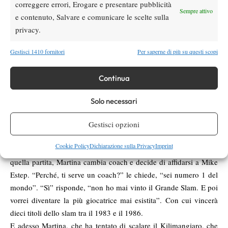
correggere errori, Erogare e presentare pubblicità
Lieberman-Richards diventa subito il Team Navratilova. È
Sempre attivo
e contenuto, Salvare e comunicare le scelte sulla
l’inizio di una rivoluzione: Martina vincerà 442 partite su 474 tra
privacy.
il 1981 e il 1989.
Ne perde solo una nel 1983. E’ probabilmente la miglior
Gestisci 1410 fornitori
Per saperne di più su questi scopi
stagione tennistica di sempre, più del 1984 di McEnroe (82-3),
del 1988 di Steffi Graf, che ha chiuso l’anno del Golden Slam
Continua
con 72 vittorie e 3 sconfitte, più dei due anni migliori di Roger
Federer (81-4 nel 2004, 92-5 nel 2005), più del 2011 di
Solo necessari
Djokovic, più anche del 1969 di Rod Laver, che ha perso 15
volte nell’anno in cui ha realizzato il Grande Slam. Cede 64 06
Gestisci opzioni
63 alla 17enne Kathleen Horvat, cresciuta a Hopewell Junction e
Cookie Policy
Dichiarazione sulla Privacy
Imprint
allenata dal leggendario Harry Hopman, al Roland Garros. Dopo
quella partita, Martina cambia coach e decide di affidarsi a Mike
Estep. “Perché, ti serve un coach?” le chiede, “sei numero 1 del
mondo”. “Sì” risponde, “non ho mai vinto il Grande Slam. E poi
vorrei diventare la più giocatrice mai esistita”. Con cui vincerà
dieci titoli dello slam tra il 1983 e il 1986.
E adesso Martina, che ha tentato di scalare il Kilimangiaro, che