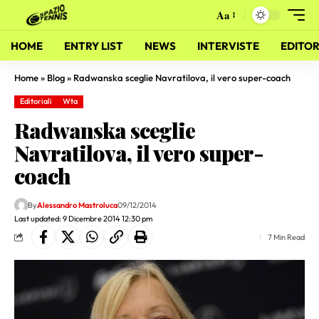
Aa
HOME
ENTRY LIST
NEWS
INTERVISTE
EDITOR
Home
»
Blog
»
Radwanska sceglie Navratilova, il vero super-coach
Editoriali
Wta
Radwanska sceglie
Navratilova, il vero super-
coach
By
Alessandro Mastroluca
09/12/2014
Last updated: 9 Dicembre 2014 12:30 pm
7 Min Read