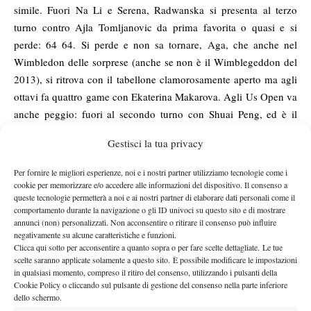
simile. Fuori Na Li e Serena, Radwanska si presenta al terzo
turno contro Ajla Tomljanovic da prima favorita o quasi e si
perde: 64 64. Si perde e non sa tornare, Aga, che anche nel
Wimbledon delle sorprese (anche se non è il Wimblegeddon del
2013), si ritrova con il tabellone clamorosamente aperto ma agli
ottavi fa quattro game con Ekaterina Makarova. Agli Us Open va
anche peggio: fuori al secondo turno con Shuai Peng, ed è il
modo, la misura, l’atteggiamento, che stupisce più della sconfitta.
Gestisci la tua privacy
Il Masters finale conferma tutta la discontinuità di Aga, cui
sembra attagliarsi uno storico titolo di un quotidiano brasiliano
Per fornire le migliori esperienze, noi e i nostri partner utilizziamo tecnologie come i
per la squadra della Fluminense, celebre per le sconfitte in finale
cookie per memorizzare e/o accedere alle informazioni del dispositivo. Il consenso a
queste tecnologie permetterà a noi e ai nostri partner di elaborare dati personali come il
e i secondi posti: “I campioni del quasi”. Ecco, Aga è una
comportamento durante la navigazione o gli ID univoci su questo sito e di mostrare
campionessa del quasi, che ha scelto di affidarsi a chi il quasi
annunci (non) personalizzati. Non acconsentire o ritirare il consenso può influire
non sa nemmeno cos’è, a chi sa bene quanto un coach possa
negativamente su alcune caratteristiche e funzioni.
Clicca qui sotto per acconsentire a quanto sopra o per fare scelte dettagliate. Le tue
contare nella carriera di un tennista.
scelte saranno applicate solamente a questo sito. È possibile modificare le impostazioni
Nel 1981, sei anni dopo la richiesta di asilo politico negli Usa, la
in qualsiasi momento, compreso il ritiro del consenso, utilizzando i pulsanti della
Cookie Policy o cliccando sul pulsante di gestione del consenso nella parte inferiore
sua carriera tocca il suo punto più basso. Ha vinto il suo primo
dello schermo.
slam, a Wimbledon nel 1978 quando non era già più