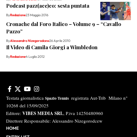
Podcast pazz(ace)co: sesta puntata
By
Redazione
23 Maggio 2016
Cronache dal Foro Italico – Volume 9 – “Cavallo
Pazzo”
By
Alessandro Nizegorodcew
26 Aprile 2010
Il Video di Camila Giorgi a Wimbledon
By
Redazione
4 Luglio 2012
Testata giornalistica
registrata Aut-Trib Milano n°
Spazio Tennis
10268 del 15/09/2025
VIBES MEDIA SRL
Editore:
, P.iva 14250480960
Direttore Responsabile: Alessandro Nizegorodcew
HOME