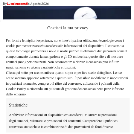
By
Luca Innocenti
6 Agosto 2026
Gestisci la tua privacy
Per fornire le migliori esperienze, noi e i nostri partner utilizziamo tecnologie come i
cookie per memorizzare e/o accedere alle informazioni del dispositivo. Il consenso a
queste tecnologie permetterà a noi e ai nostri partner di elaborare dati personali come il
comportamento durante la navigazione o gli ID univoci su questo sito e di mostrare
annunci (non) personalizzati. Non acconsentire o ritirare il consenso può influire
negativamente su alcune caratteristiche e funzioni.
Clicca qui sotto per acconsentire a quanto sopra o per fare scelte dettagliate. Le tue
scelte saranno applicate solamente a questo sito. È possibile modificare le impostazioni
in qualsiasi momento, compreso il ritiro del consenso, utilizzando i pulsanti della
Cookie Policy o cliccando sul pulsante di gestione del consenso nella parte inferiore
Masters 1000 Montreal 2026: medical time out per
dello schermo.
Shang contro Darderi
Statistiche
Medical time out per Shang contro Luciano Darderi al terzo turno del Masters
1000 di Montreal 2026
Archiviare informazioni su dispositivo e/o accedervi, Misurare le prestazioni
degli annunci, Misurare le prestazioni dei contenuti, Comprendere il pubblico
By
Redazione
6 Agosto 2026
attraverso statistiche o la combinazione di dati provenienti da fonti diverse.