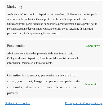
Marketing
Archiviare informazioni su dispositivo e/o accedervi, Utilizzare dati limitati per la
selezione della pubblicità, Creare profili per la pubblicità personalizzata,
Utilizzare profili per la selezione di pubblicità personalizzata, Creare profili per la
personalizzazione dei contenuti, Utilizzare profili per la selezione di contenuti
personalizzati, Sviluppare e migliorare i servizi.
Funzionalità
Sempre attivo
Abbinare e combinare dati provenienti da altre fonti di dati,
Collegare diversi dispositivi, Identificare i dispositivi in base alle
WTA 1000 Toronto 2026: pioggia pesante, gioco
informazioni trasmesse automaticamente.
sospeso
Gioco sospeso per pioggia a Toronto
Garantire la sicurezza, prevenire e rilevare frodi,
correggere errori, Erogare e presentare pubblicità e
By
Redazione
6 Agosto 2026
Sempre attivo
contenuto, Salvare e comunicare le scelte sulla
privacy.
Gestisci 1410 fornitori
Per saperne di più su questi scopi