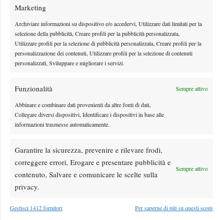
Marketing
Archiviare informazioni su dispositivo e/o accedervi, Utilizzare dati limitati per la
selezione della pubblicità, Creare profili per la pubblicità personalizzata,
Utilizzare profili per la selezione di pubblicità personalizzata, Creare profili per la
personalizzazione dei contenuti, Utilizzare profili per la selezione di contenuti
personalizzati, Sviluppare e migliorare i servizi.
Funzionalità
Sempre attivo
Abbinare e combinare dati provenienti da altre fonti di dati,
Collegare diversi dispositivi, Identificare i dispositivi in base alle
Sinner primo ospite della nuova nave da crociera
informazioni trasmesse automaticamente.
Explora III (FOTO)
Garantire la sicurezza, prevenire e rilevare frodi,
Sinner lontano dai campi da tennis per due giorni
correggere errori, Erogare e presentare pubblicità e
By
Luca Innocenti
26 Luglio 2026
Sempre attivo
contenuto, Salvare e comunicare le scelte sulla
privacy.
Gestisci 1412 fornitori
Per saperne di più su questi scopi