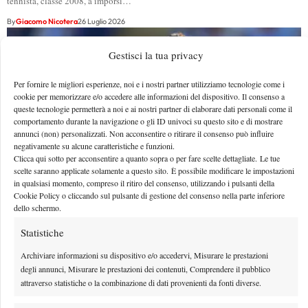
tennista, classe 2008, a imporsi…
By
Giacomo Nicotera
26 Luglio 2026
Gestisci la tua privacy
Per fornire le migliori esperienze, noi e i nostri partner utilizziamo tecnologie come i
cookie per memorizzare e/o accedere alle informazioni del dispositivo. Il consenso a
queste tecnologie permetterà a noi e ai nostri partner di elaborare dati personali come il
comportamento durante la navigazione o gli ID univoci su questo sito e di mostrare
annunci (non) personalizzati. Non acconsentire o ritirare il consenso può influire
negativamente su alcune caratteristiche e funzioni.
Clicca qui sotto per acconsentire a quanto sopra o per fare scelte dettagliate. Le tue
scelte saranno applicate solamente a questo sito. È possibile modificare le impostazioni
in qualsiasi momento, compreso il ritiro del consenso, utilizzando i pulsanti della
Cookie Policy o cliccando sul pulsante di gestione del consenso nella parte inferiore
dello schermo.
Draper sul rapporto con Murray: “Porta calma ed
Statistiche
ed energia, siamo in questa sfida assieme” (VIDEO)
Archiviare informazioni su dispositivo e/o accedervi, Misurare le prestazioni
Draper spende belle parole per il suo coach, Andy Murray
degli annunci, Misurare le prestazioni dei contenuti, Comprendere il pubblico
By
Luca Innocenti
26 Luglio 2026
attraverso statistiche o la combinazione di dati provenienti da fonti diverse.