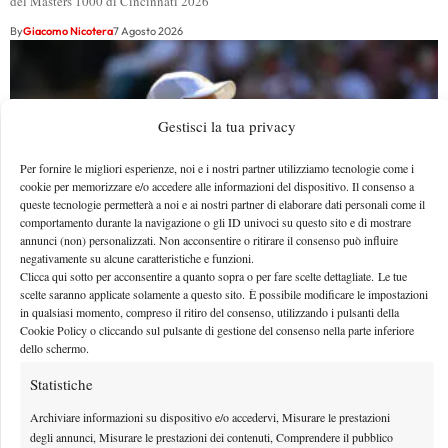
del Masters 1000 di Cincinnati 2026
By
Giacomo Nicotera
7 Agosto 2026
Gestisci la tua privacy
Per fornire le migliori esperienze, noi e i nostri partner utilizziamo tecnologie come i
cookie per memorizzare e/o accedere alle informazioni del dispositivo. Il consenso a
queste tecnologie permetterà a noi e ai nostri partner di elaborare dati personali come il
comportamento durante la navigazione o gli ID univoci su questo sito e di mostrare
annunci (non) personalizzati. Non acconsentire o ritirare il consenso può influire
negativamente su alcune caratteristiche e funzioni.
Clicca qui sotto per acconsentire a quanto sopra o per fare scelte dettagliate. Le tue
scelte saranno applicate solamente a questo sito. È possibile modificare le impostazioni
in qualsiasi momento, compreso il ritiro del consenso, utilizzando i pulsanti della
Masters 1000 Cincinnati 2026: a che ora e dove
Cookie Policy o cliccando sul pulsante di gestione del consenso nella parte inferiore
vedere il sorteggio del tabellone
dello schermo.
Quando e dove vedere il sorteggio del main draw per il Masters 1000 di
Statistiche
Cincinnati 2026
Archiviare informazioni su dispositivo e/o accedervi, Misurare le prestazioni
By
Giacomo Nicotera
7 Agosto 2026
degli annunci, Misurare le prestazioni dei contenuti, Comprendere il pubblico