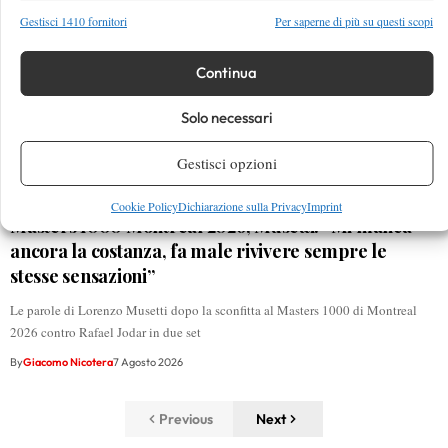
Gestisci 1410 fornitori
Per saperne di più su questi scopi
Continua
Solo necessari
Gestisci opzioni
Cookie Policy
Dichiarazione sulla Privacy
Imprint
Masters 1000 Montreal 2026, Musetti: “Mi manca
ancora la costanza, fa male rivivere sempre le
stesse sensazioni”
Le parole di Lorenzo Musetti dopo la sconfitta al Masters 1000 di Montreal
2026 contro Rafael Jodar in due set
By
Giacomo Nicotera
7 Agosto 2026
Previous
Next