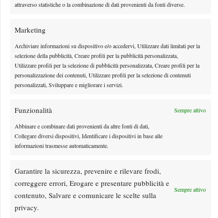
attraverso statistiche o la combinazione di dati provenienti da fonti diverse.
Marketing
Archiviare informazioni su dispositivo e/o accedervi, Utilizzare dati limitati per la
selezione della pubblicità, Creare profili per la pubblicità personalizzata,
Utilizzare profili per la selezione di pubblicità personalizzata, Creare profili per la
personalizzazione dei contenuti, Utilizzare profili per la selezione di contenuti
personalizzati, Sviluppare e migliorare i servizi.
Funzionalità
Sempre attivo
Abbinare e combinare dati provenienti da altre fonti di dati,
Rusedski sul futuro di Alcaraz: “Non giocherà lo US
Collegare diversi dispositivi, Identificare i dispositivi in base alle
Open, forse non lo vedremo più nel 2026”
informazioni trasmesse automaticamente.
Le parole di Greg Rusedski sull'infortunio e il futuro di Carlos Alcaraz, appena
Garantire la sicurezza, prevenire e rilevare frodi,
cancellatosi anche dal '1000' di Cincinnati
correggere errori, Erogare e presentare pubblicità e
By
Giacomo Nicotera
7 Agosto 2026
Sempre attivo
contenuto, Salvare e comunicare le scelte sulla
privacy.