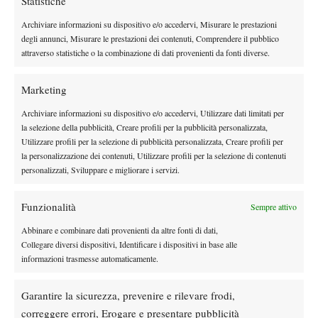
Statistiche
ranking medio dei giocatori battuti dal serbo era infatti di
29.0
da Sinner si attesta
, mentre quello degli avversari superati
Archiviare informazioni su dispositivo e/o accedervi, Misurare le prestazioni
a 40.7.
Un dato che inquadra un percorso mediamente più
degli annunci, Misurare le prestazioni dei contenuti, Comprendere il pubblico
attraverso statistiche o la combinazione di dati provenienti da fonti diverse.
il numero di top
impegnativo per Djokovic, anche considerando
10 differenti sconfitti
otto per il campione serbo, contro i
: ben
Marketing
quattro battuti finora dall’italiano.
Sinner bene contro i giocatori fuori dalla Top 30
Archiviare informazioni su dispositivo e/o accedervi, Utilizzare dati limitati per
la selezione della pubblicità, Creare profili per la pubblicità personalizzata,
Allo stesso tempo, però, Sinner ha mostrato un’incredibile
Utilizzare profili per la selezione di pubblicità personalizzata, Creare profili per
continuità contro i giocatori di fascia medio-alta del circuito.
la personalizzazione dei contenuti, Utilizzare profili per la selezione di contenuti
personalizzati, Sviluppare e migliorare i servizi.
15 le vittorie ottenute contro tennisti fuori dalla
Sono infatti
top 30, rispetto alle 9 di Djokovic
fuori
, mentre contro giocatori
Funzionalità
Sempre attivo
dalla top 50 il bilancio dice 8 successi per Jannik e 4 per
Novak.
Abbinare e combinare dati provenienti da altre fonti di dati,
Numeri che raccontano due facce della stessa medaglia
: quella
Collegare diversi dispositivi, Identificare i dispositivi in base alle
informazioni trasmesse automaticamente.
di Djokovic più costruita attraverso continue battaglie contro il
vertice assoluto del tennis mondiale; quella di Sinner, invece,
Garantire la sicurezza, prevenire e rilevare frodi,
caratterizzata da una capacità quasi spietata di non concedere
correggere errori, Erogare e presentare pubblicità
occasioni agli avversari teoricamente inferiori.