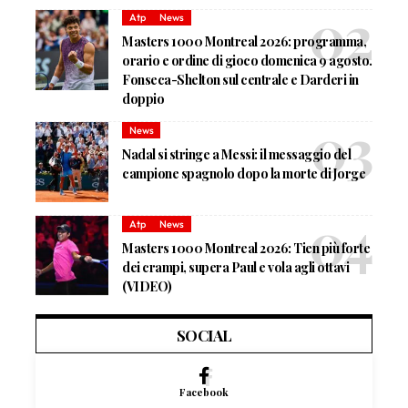
Atp
News
Masters 1000 Montreal 2026: programma,
orario e ordine di gioco domenica 9 agosto.
Fonseca-Shelton sul centrale e Darderi in
doppio
News
Nadal si stringe a Messi: il messaggio del
campione spagnolo dopo la morte di Jorge
Atp
News
Masters 1000 Montreal 2026: Tien più forte
dei crampi, supera Paul e vola agli ottavi
(VIDEO)
SOCIAL
Facebook