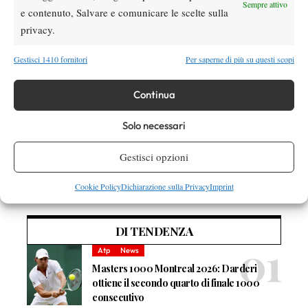
Sempre attivo
e contenuto, Salvare e comunicare le scelte sulla
Occasione con Rublev
privacy.
Ora, però, l’azzurro ha la possibilità di prendere in mano lo
issarsi al primo posto
Gestisci 1410 fornitori
Per saperne di più su questi scopi
scettro di questa statistica e
: con una
vittoria in quarti di finale agli Internazionali d’Italia 2026 contro
Sinner diventerebbe il giocatore con la striscia
Andrey Rublev,
Continua
più lunga di sempre nei Masters 1000
, staccando proprio
Solo necessari
Djokovic.
Gestisci opzioni
Cookie Policy
Dichiarazione sulla Privacy
Imprint
DI TENDENZA
Atp
News
Masters 1000 Montreal 2026: Darderi
ottiene il secondo quarto di finale 1000
consecutivo