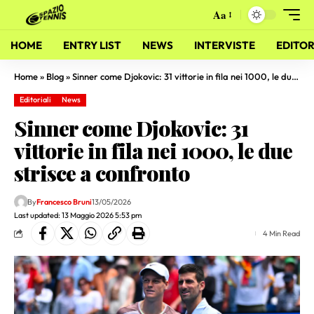
Aa
HOME
ENTRY LIST
NEWS
INTERVISTE
EDITOR
Home
»
Blog
»
Sinner come Djokovic: 31 vittorie in fila nei 1000, le due strisce a confronto
Editoriali
News
Sinner come Djokovic: 31
vittorie in fila nei 1000, le due
strisce a confronto
By
Francesco Bruni
13/05/2026
Last updated: 13 Maggio 2026 5:53 pm
4 Min Read