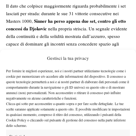
Il dato che colpisce maggiormente riguarda probabilmente i set
lasciati per strada: durante le sue 31 vittorie consecutive nei
Sinner ha perso appena due set, contro gli otto
Masters 1000,
concessi da Djokovic
nella propria striscia. Un segnale evidente
della continuità e della solidità mostrata dall’azzurro, spesso
capace di dominare gli incontri senza concedere spazio agli
avversari.
Gestisci la tua privacy
Djokovic meglio contro i Top 10
Per fornire le migliori esperienze, noi e i nostri partner utilizziamo tecnologie come i
Djokovic, però, può vantare successi di peso specifico superiore
cookie per memorizzare e/o accedere alle informazioni del dispositivo. Il consenso a
il
contro l’élite assoluta del circuito. Durante la sua serie positiva,
queste tecnologie permetterà a noi e ai nostri partner di elaborare dati personali come il
serbo ha battuto quattro volte il numero uno del mondo,
comportamento durante la navigazione o gli ID univoci su questo sito e di mostrare
annunci (non) personalizzati. Non acconsentire o ritirare il consenso può influire
mentre Sinner si è fermato a una vittoria contro il leader del
negativamente su alcune caratteristiche e funzioni.
ranking ATP.
Anche il bilancio contro i top 10 premia Djokovic,
Clicca qui sotto per acconsentire a quanto sopra o per fare scelte dettagliate. Le tue
avanti 12 a 9.
scelte saranno applicate solamente a questo sito. È possibile modificare le impostazioni
in qualsiasi momento, compreso il ritiro del consenso, utilizzando i pulsanti della
Il livello medio degli avversari
Cookie Policy o cliccando sul pulsante di gestione del consenso nella parte inferiore
dello schermo.
il
Differente anche il livello medio degli avversari affrontati: