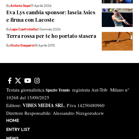
By
Antonio Sepe
19 Aprile 2026
Eva Lys cambia sponsor: lascia Asics
e firma con Lacoste
By
Lapo Castrichella
3 Gennaio 2026
Terra rossa per te ho portato stasera
By
Giulio Gasparin
18 Aprile 2015
Testata giornalistica
registrata Aut-Trib Milano n°
Spazio Tennis
10268 del 15/09/2025
VIBES MEDIA SRL
Editore:
, P.iva 14250480960
Direttore Responsabile: Alessandro Nizegorodcew
HOME
ENTRY LIST
NEWS