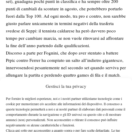
set), guadagna pochi punti in classifica e ha sempre oltre 200
punti di cambiali da scontare in agosto, che potrebbero portarlo
fuori dalla Top 100. Ad ogni modo, tra pro e contro, non sarebbe
giusto parlare unicamente in termini negativi della trasferta
svedese di Seppi: il tennista caldarese ha però davvero poco
tempo per cambiare marcia, se non vuole ritrovarsi ad affrontare
la fine dell’anno partendo dalle qualificazioni.
Discorso a parte per Fognini, che dopo aver stentato a battere
Prpic contro Ferrer ha compiuto un salto all’indietro gigantesco,
innervosendosi pesantemente nel secondo set quando serviva per
allungare la partita e perdendo quattro games di fila e il match.
Scleri, proteste, racchette a terra, atteggiamento indolente nel
Gestisci la tua privacy
corso di tutta la partita. Quello visto a Bastad è l’esatto contrario
del Fognini visto negli ultimi slam: in questo modo non si va
Per fornire le migliori esperienze, noi e i nostri partner utilizziamo tecnologie come i
cookie per memorizzare e/o accedere alle informazioni del dispositivo. Il consenso a
lontano.
queste tecnologie permetterà a noi e ai nostri partner di elaborare dati personali come il
Piccola nota extra-Atp: Bastad, grazie alle wild card e ai
comportamento durante la navigazione o gli ID univoci su questo sito e di mostrare
qualificati, ha rappresentato anche un’occasione per vedere
annunci (non) personalizzati. Non acconsentire o ritirare il consenso può influire
negativamente su alcune caratteristiche e funzioni.
all’opera i possibili candidati ad affiancare Soderling in Davis.
Clicca qui sotto per acconsentire a quanto sopra o per fare scelte dettagliate. Le tue