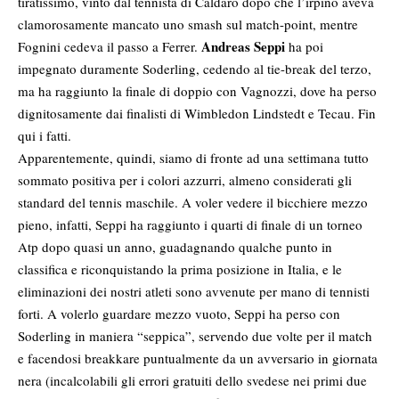
tiratissimo, vinto dal tennista di Caldaro dopo che l’irpino aveva
clamorosamente mancato uno smash sul match-point, mentre
Andreas Seppi
Fognini cedeva il passo a Ferrer.
ha poi
impegnato duramente Soderling, cedendo al tie-break del terzo,
ma ha raggiunto la finale di doppio con Vagnozzi, dove ha perso
dignitosamente dai finalisti di Wimbledon Lindstedt e Tecau. Fin
qui i fatti.
Apparentemente, quindi, siamo di fronte ad una settimana tutto
sommato positiva per i colori azzurri, almeno considerati gli
standard del tennis maschile. A voler vedere il bicchiere mezzo
pieno, infatti, Seppi ha raggiunto i quarti di finale di un torneo
Atp dopo quasi un anno, guadagnando qualche punto in
classifica e riconquistando la prima posizione in Italia, e le
eliminazioni dei nostri atleti sono avvenute per mano di tennisti
forti. A volerlo guardare mezzo vuoto, Seppi ha perso con
Soderling in maniera “seppica”, servendo due volte per il match
e facendosi breakkare puntualmente da un avversario in giornata
nera (incalcolabili gli errori gratuiti dello svedese nei primi due