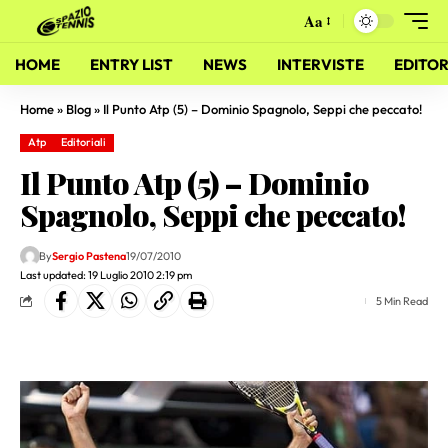
Aa
HOME
ENTRY LIST
NEWS
INTERVISTE
EDITOR
Home
»
Blog
»
Il Punto Atp (5) – Dominio Spagnolo, Seppi che peccato!
Atp
Editoriali
Il Punto Atp (5) – Dominio
Spagnolo, Seppi che peccato!
By
Sergio Pastena
19/07/2010
Last updated: 19 Luglio 2010 2:19 pm
5 Min Read