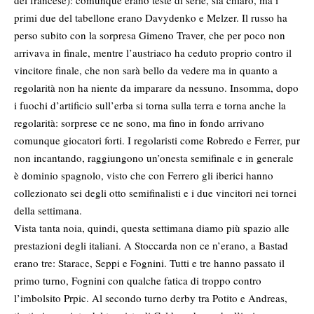
del francese): comunque erano teste di serie, sia chiaro, ma i
primi due del tabellone erano Davydenko e Melzer. Il russo ha
perso subito con la sorpresa Gimeno Traver, che per poco non
arrivava in finale, mentre l’austriaco ha ceduto proprio contro il
vincitore finale, che non sarà bello da vedere ma in quanto a
regolarità non ha niente da imparare da nessuno. Insomma, dopo
i fuochi d’artificio sull’erba si torna sulla terra e torna anche la
regolarità: sorprese ce ne sono, ma fino in fondo arrivano
comunque giocatori forti.
I regolaristi come Robredo e Ferrer, pur
non incantando, raggiungono un’onesta semifinale e in generale
è dominio spagnolo, visto che con Ferrero gli iberici hanno
collezionato sei degli otto semifinalisti e i due vincitori nei tornei
della settimana.
Vista tanta noia, quindi, questa settimana diamo più spazio alle
prestazioni degli italiani. A Stoccarda non ce n’erano, a Bastad
erano tre: Starace, Seppi e Fognini. Tutti e tre hanno passato il
primo turno, Fognini con qualche fatica di troppo contro
l’imbolsito Prpic. Al secondo turno derby tra Potito e Andreas,