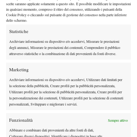
Tennisti modesti (Eleskovic), attempati (Vinciguerra) o entrambe
scelte saranno applicate solamente a questo sito. È possibile modificare le impostazioni
le cose (Prpic). In aggiunta giovani bravi ma inesperti come
in qualsiasi momento, compreso il ritiro del consenso, utilizzando i pulsanti della
Cookie Policy o cliccando sul pulsante di gestione del consenso nella parte inferiore
Berta e Lindell e lo “spauracchio” del ritorno di Thomas
dello schermo.
Johansson (e perché non di Borg?). Il minimo che ci si possa
Statistiche
aspettare dai nostri rappresentanti è di giocarsi la vittoria col
doppio…
Archiviare informazioni su dispositivo e/o accedervi, Misurare le prestazioni
degli annunci, Misurare le prestazioni dei contenuti, Comprendere il pubblico
attraverso statistiche o la combinazione di dati provenienti da fonti diverse.
Marketing
Archiviare informazioni su dispositivo e/o accedervi, Utilizzare dati limitati per
la selezione della pubblicità, Creare profili per la pubblicità personalizzata,
Utilizzare profili per la selezione di pubblicità personalizzata, Creare profili per
la personalizzazione dei contenuti, Utilizzare profili per la selezione di contenuti
personalizzati, Sviluppare e migliorare i servizi.
Funzionalità
Sempre attivo
Abbinare e combinare dati provenienti da altre fonti di dati,
Collegare diversi dispositivi, Identificare i dispositivi in base alle