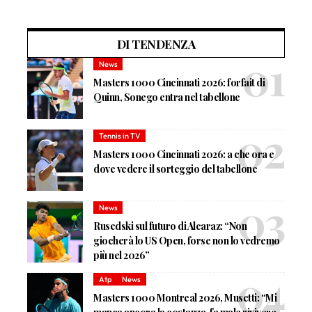
DI TENDENZA
News
Masters 1000 Cincinnati 2026: forfait di
Quinn, Sonego entra nel tabellone
Tennis in TV
Masters 1000 Cincinnati 2026: a che ora e
dove vedere il sorteggio del tabellone
News
Rusedski sul futuro di Alcaraz: “Non
giocherà lo US Open, forse non lo vedremo
più nel 2026”
Atp
News
Masters 1000 Montreal 2026, Musetti: “Mi