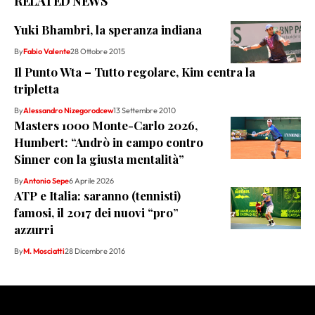
RELATED NEWS
Yuki Bhambri, la speranza indiana
By
Fabio Valente
28 Ottobre 2015
Il Punto Wta – Tutto regolare, Kim centra la
tripletta
By
Alessandro Nizegorodcew
13 Settembre 2010
Masters 1000 Monte-Carlo 2026,
Humbert: “Andrò in campo contro
Sinner con la giusta mentalità”
By
Antonio Sepe
6 Aprile 2026
ATP e Italia: saranno (tennisti)
famosi, il 2017 dei nuovi “pro”
azzurri
By
M. Mosciatti
28 Dicembre 2016