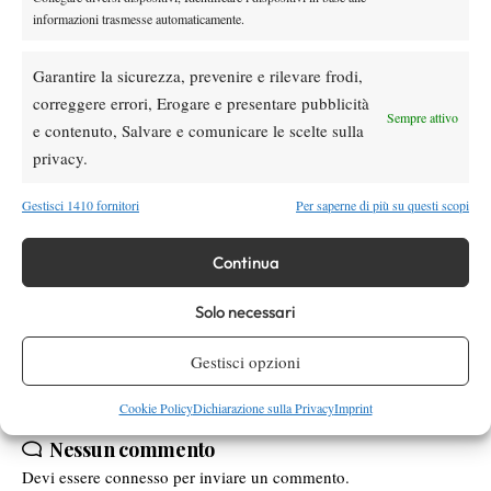
informazioni trasmesse automaticamente.
Garantire la sicurezza, prevenire e rilevare frodi,
correggere errori, Erogare e presentare pubblicità
Sempre attivo
e contenuto, Salvare e comunicare le scelte sulla
privacy.
Gestisci 1410 fornitori
Per saperne di più su questi scopi
Continua
TAGGED:
Andreas Seppi
Atp
Bastad
Nicolas Almagro
Stoccarda
Solo necessari
Gestisci opzioni
Cookie Policy
Dichiarazione sulla Privacy
Imprint
Nessun commento
Devi essere
connesso
per inviare un commento.