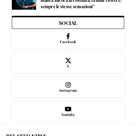
manca ancora la costanza, fa male rivivere
sempre le stesse sensazioni”
SOCIAL
Facebook
X
Instagram
Youtube