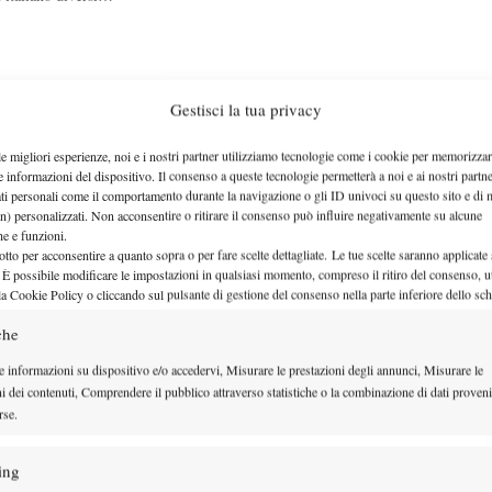
are molto bene sul cemento”
Gestisci la tua privacy
i infallibili microfoni di "Ho…
le migliori esperienze, noi e i nostri partner utilizziamo tecnologie come i cookie per memorizzar
e informazioni del dispositivo. Il consenso a queste tecnologie permetterà a noi e ai nostri partne
ati personali come il comportamento durante la navigazione o gli ID univoci su questo sito e di 
n) personalizzati. Non acconsentire o ritirare il consenso può influire negativamente su alcune
che e funzioni.
otto per acconsentire a quanto sopra o per fare scelte dettagliate. Le tue scelte saranno applicate
tagione comincia adesso”
 È possibile modificare le impostazioni in qualsiasi momento, compreso il ritiro del consenso, ut
la Cookie Policy o cliccando sul pulsante di gestione del consenso nella parte inferiore dello sc
re a…
che
e informazioni su dispositivo e/o accedervi, Misurare le prestazioni degli annunci, Misurare le
ni dei contenuti, Comprendere il pubblico attraverso statistiche o la combinazione di dati proveni
rse.
Sharapova”
ing
erato le poche righe che…