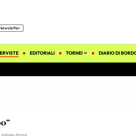
Newsletter
ERVISTE
EDITORIALI
TORNEI
DIARIO DI BORD
00”
s italiano diversi…