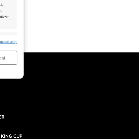
tà,
a,
lizzati,
re attivo
 questi scopi
oni
re attivo
ER
N KING CUP