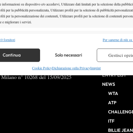
 informazioni su dispositivo e/o accedervi, Utilizzare dati limitati per la selezione della pubblici
fili per la pubblicità personalizzata, Utilizzare profili per la selezione di pubblicità personalizzat
fili per la personalizzazione dei contenuti, Utilizzare profili per la selezione di contenuti persona
 e migliorare i servizi.
62
463
464
465
…
467
468
alità
Semp
0 fornitori
Per saperne di più su
 combinare dati provenienti da altre fonti di dati, Collegare diversi dispositivi,
re i dispositivi in base alle informazioni trasmesse automaticamente.
Continua
Solo necessari
Gestisci opzi
HOME
re la sicurezza, prevenire e rilevare frodi, correggere errori,
Cookie Policy
Dichiarazione sulla Privacy
Imprint
ENTRY LIST
 e presentare pubblicità e contenuto, Salvare e comunicare le
b Milano n° 10268 del 15/09/2025
Semp
sulla privacy.
NEWS
WTA
ATP
CHALLENG
ITF
BILLIE JEA