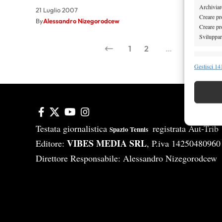
Archiviare
21 Luglio 2007
Creare pro
By
Alessandro Nizegorodcew
Creare pro
Sviluppare
1
2
…
461
4
Funzion
Gestisci 141
Abbinare e
Identifica
Garanti
Erogare
Testata giornalistica
registrata Aut-Tri
Spazio Tennis
scelte 
VIBES MEDIA SRL
Editore:
, P.iva 14250480960
Direttore Responsabile: Alessandro Nizegorodcew