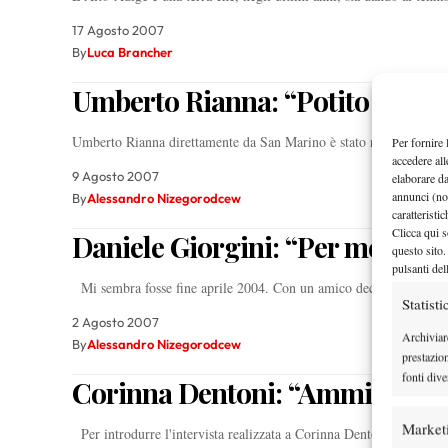
17 Agosto 2007
By
Luca Brancher
Umberto Rianna: “Potito può f
Umberto Rianna direttamente da San Marino è stato raggiunto dagl
Per fornire 
accedere all
9 Agosto 2007
elaborare d
annunci (no
By
Alessandro Nizegorodcew
caratteristi
Clicca qui s
Daniele Giorgini: “Per me la s
questo sito.
pulsanti del
Mi sembra fosse fine aprile 2004. Con un amico decido di anda
Statisti
2 Agosto 2007
Archiviar
By
Alessandro Nizegorodcew
prestazio
fonti dive
Corinna Dentoni: “Ammiro la 
Market
Per introdurre l'intervista realizzata a Corinna Dentoni ho recup