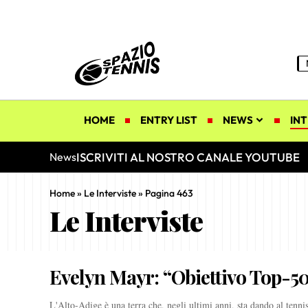
HOME
ENTRY LIST
NEWS
INT
ISCRIVITI AL NOSTRO CANALE YOUTUBE
News
Home
»
Le Interviste
»
Pagina 463
Le Interviste
Evelyn Mayr: “Obiettivo Top-5
L'Alto-Adige è una terra che, negli ultimi anni, sta dando al tenni