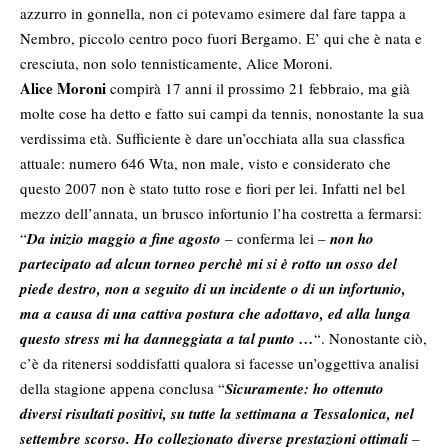
azzurro in gonnella, non ci potevamo esimere dal fare tappa a
Nembro, piccolo centro poco fuori Bergamo. E’ qui che è nata e
cresciuta, non solo tennisticamente, Alice Moroni.
Alice Moroni
compirà 17 anni il prossimo 21 febbraio, ma già
molte cose ha detto e fatto sui campi da tennis, nonostante la sua
verdissima età. Sufficiente è dare un’occhiata alla sua classfica
attuale: numero 646 Wta, non male, visto e considerato che
questo 2007 non è stato tutto rose e fiori per lei. Infatti nel bel
mezzo dell’annata, un brusco infortunio l’ha costretta a fermarsi:
“
Da inizio maggio a fine agosto
– conferma lei –
non ho
partecipato ad alcun torneo perchè mi si è rotto un osso del
piede destro, non a seguito di un incidente o di un infortunio,
ma a causa di una cattiva postura che adottavo, ed alla lunga
questo stress mi ha danneggiata a tal punto …
“. Nonostante ciò,
c’è da ritenersi soddisfatti qualora si facesse un’oggettiva analisi
della stagione appena conclusa “
Sicuramente: ho ottenuto
diversi risultati positivi, su tutte la settimana a Tessalonica, nel
settembre scorso. Ho collezionato diverse prestazioni ottimali
–