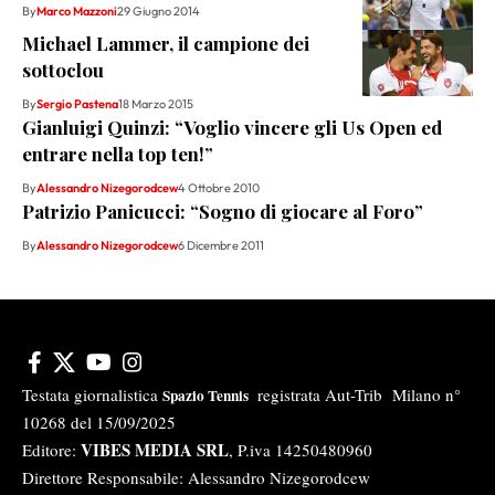
By
Marco Mazzoni
29 Giugno 2014
Michael Lammer, il campione dei
sottoclou
By
Sergio Pastena
18 Marzo 2015
Gianluigi Quinzi: “Voglio vincere gli Us Open ed
entrare nella top ten!”
By
Alessandro Nizegorodcew
4 Ottobre 2010
Patrizio Panicucci: “Sogno di giocare al Foro”
By
Alessandro Nizegorodcew
6 Dicembre 2011
Testata giornalistica
registrata Aut-Trib Milano n°
Spazio Tennis
10268 del 15/09/2025
VIBES MEDIA SRL
Editore:
, P.iva 14250480960
Direttore Responsabile: Alessandro Nizegorodcew