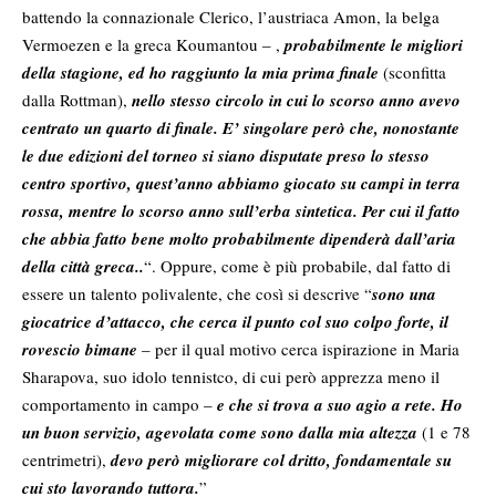
battendo la connazionale Clerico, l’austriaca Amon, la belga
Vermoezen e la greca Koumantou – ,
probabilmente le migliori
della stagione, ed ho raggiunto la mia prima finale
(sconfitta
dalla Rottman),
nello stesso circolo in cui lo scorso anno avevo
centrato un quarto di finale. E’ singolare però che, nonostante
le due edizioni del torneo si siano disputate preso lo stesso
centro sportivo, quest’anno abbiamo giocato su campi in terra
rossa, mentre lo scorso anno sull’erba sintetica. Per cui il fatto
che abbia fatto bene molto probabilmente dipenderà dall’aria
della città greca..
“.
Oppure, come è più probabile, dal fatto di
essere un talento polivalente, che così si descrive “
sono una
giocatrice d’attacco, che cerca il punto col suo colpo forte, il
rovescio bimane
– per il qual motivo cerca ispirazione in Maria
Sharapova, suo idolo tennistco, di cui però apprezza meno il
comportamento in campo –
e che si trova a suo agio a rete. Ho
un buon servizio, agevolata come sono dalla mia altezza
(1 e 78
centrimetri),
devo però migliorare col dritto, fondamentale su
cui sto lavorando tuttora.
”