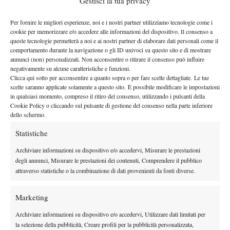
Gestisci la tua privacy
nelle competizioni juniores – appena tre le sue partecipazioni
nelle manifestazioni under in tutta la sua carriera (una nel 2004,
Per fornire le migliori esperienze, noi e i nostri partner utilizziamo tecnologie come i
cookie per memorizzare e/o accedere alle informazioni del dispositivo. Il consenso a
due nel 2005), dato alquanto curioso ed in contro tendenza con
queste tecnologie permetterà a noi e ai nostri partner di elaborare dati personali come il
le programmazioni di tante sue coetanee – ci fa sapere che “
sin
comportamento durante la navigazione o gli ID univoci su questo sito e di mostrare
annunci (non) personalizzati. Non acconsentire o ritirare il consenso può influire
da subito, dalle prime volte in cui ho provato a prendere parte
negativamente su alcune caratteristiche e funzioni.
ai tornei professionistici, ho visto che il mio gioco era già
Clicca qui sotto per acconsentire a quanto sopra o per fare scelte dettagliate. Le tue
sufficientemente adatto a questo livello di tornei, per cui col mio
scelte saranno applicate solamente a questo sito. È possibile modificare le impostazioni
in qualsiasi momento, compreso il ritiro del consenso, utilizzando i pulsanti della
allenatore si è deciso di saltare il passaggio nella categoria
Cookie Policy o cliccando sul pulsante di gestione del consenso nella parte inferiore
juniores
“. Infatti già nella scorsa stagione, Alice aveva raccolto
dello schermo.
alcuni risultati importanti, oltre ai quarti di Tessalonica
Statistiche
menzionati qualche riga sopra: la semifinale ad Enschede,
Archiviare informazioni su dispositivo e/o accedervi, Misurare le prestazioni
nell’agosto, rappresenta il suo miglior risultato 2006. Una scelta
degli annunci, Misurare le prestazioni dei contenuti, Comprendere il pubblico
che potremmo definire coraggiosa, ma presa in pieno accordo
attraverso statistiche o la combinazione di dati provenienti da fonti diverse.
col suo allenatore, Pierluigi Leoni, col quale c’è un rapporto
tanto duraturo quanto affiatato visto che “
mi sono sempre
Marketing
allenata con lui, da quando ho iniziato a prendere la racchetta
Archiviare informazioni su dispositivo e/o accedervi, Utilizzare dati limitati per
in mano, a 5 anni e mezzo, ed in tutti questi anni non ho mai
la selezione della pubblicità, Creare profili per la pubblicità personalizzata,
cambiato, nemmeno posto dove mi alleno, dato che sono