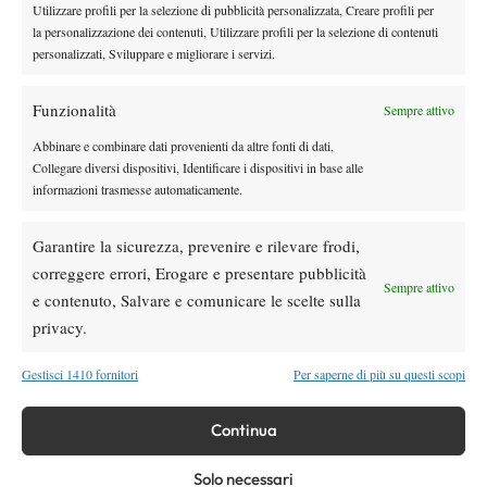
Utilizzare profili per la selezione di pubblicità personalizzata, Creare profili per
rimasta fedele ai campi del mio paese, Nembro
“.
la personalizzazione dei contenuti, Utilizzare profili per la selezione di contenuti
L’annata conclusa è stato un nuovo passo importante per la
personalizzati, Sviluppare e migliorare i servizi.
Moroni, nella quale però la giovane orobica si è potuta esibire in
un numero ristretto di tornei, come il regolamento ITF impone
Funzionalità
Sempre attivo
alle giovanissime: tra il giorno del compimento del sedicesimo e
Abbinare e combinare dati provenienti da altre fonti di dati,
del diciassettesimo anno d’età, le tenniste sono obbligate a non
Collegare diversi dispositivi, Identificare i dispositivi in base alle
prendere parte a più di tredici tornei. Alice in questo 2007 ha
informazioni trasmesse automaticamente.
giocato dodici competizioni, per cui prima del 21 febbraio potrà
disputare soltanto un altro torneo “
Devo decidere se sarà il
Garantire la sicurezza, prevenire e rilevare frodi,
25.000$ di Capriolo oppure il 10.000$ di Arezzo, che si
correggere errori, Erogare e presentare pubblicità
Sempre attivo
disputano tra la fine di gennaio e l’inizio di febbraio
” E poi
e contenuto, Salvare e comunicare le scelte sulla
spazio ad una stagione “
in cui potrò, da marzo in poi,
privacy.
partecipare a 15 tornei ed in cui dovrò prima di tutto
Gestisci 1410 fornitori
Per saperne di più su questi scopi
consolidare il mio livello nei 10.000$ e poi cercare un ulteriore
salto di qualità, nel gioco e nei tornei. E’ presto per dire dove
Continua
mi esibirò, ma la linea guida della futura programmazione sarà
questa
“.
Solo necessari
Ambizione e consapevolezza nei propri mezzi, il mix, come già