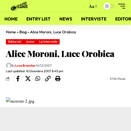
Aa
HOME
ENTRY LIST
NEWS
INTERVISTE
EDITOR
Home
»
Blog
»
Alice Moroni, Luce Orobica
Editoriali
Junior
Le Interviste
Alice Moroni, Luce Orobica
By
Luca Brancher
16/12/2007
Last updated: 16 Dicembre 2007 8:45 pm
8 Min Read