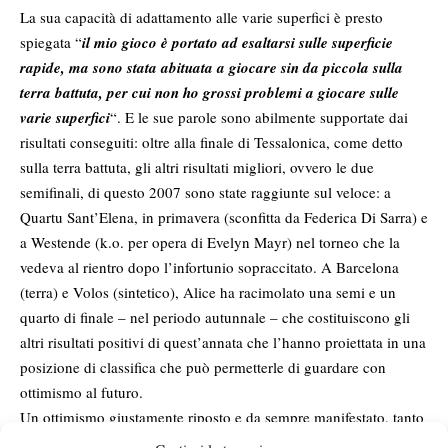
La sua capacità di adattamento alle varie superfici è presto
spiegata “
il mio gioco è portato ad esaltarsi sulle superficie
rapide, ma sono stata abituata a giocare sin da piccola sulla
terra battuta, per cui non ho grossi problemi a giocare sulle
varie superfici
“. E le sue parole sono abilmente supportate dai
risultati conseguiti: oltre alla finale di Tessalonica, come detto
sulla terra battuta, gli altri risultati migliori, ovvero le due
semifinali, di questo 2007 sono state raggiunte sul veloce: a
Quartu Sant’Elena, in primavera (sconfitta da Federica Di Sarra) e
a Westende (k.o. per opera di Evelyn Mayr) nel torneo che la
vedeva al rientro dopo l’infortunio sopraccitato. A Barcelona
(terra) e Volos (sintetico), Alice ha racimolato una semi e un
quarto di finale – nel periodo autunnale – che costituiscono gli
altri risultati positivi di quest’annata che l’hanno proiettata in una
posizione di classifica che può permetterle di guardare con
ottimismo al futuro.
Un ottimismo giustamente riposto e da sempre manifestato, tanto
che alla domanda sul perchè abbia sempre evitato di esibirsi