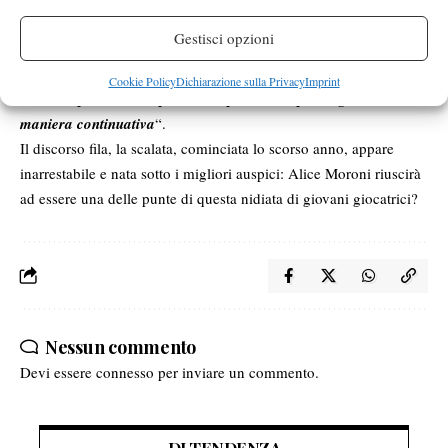
scritto in passato, per provare a scalare questo ranking Wta ed
Gestisci opzioni
arrivare .. “
alle top-10, almeno ci provo. Poi se non devo porre
limiti alla fantasia, penso al numero 1 del mondo, d’altro canto
Cookie Policy
Dichiarazione sulla Privacy
Imprint
si lavora per arrivare più in alto possibile e per migliorarsi in
maniera continuativa
“.
Il discorso fila, la scalata, cominciata lo scorso anno, appare
inarrestabile e nata sotto i migliori auspici: Alice Moroni riuscirà
ad essere una delle punte di questa nidiata di giovani giocatrici?
Nessun commento
Devi essere
connesso
per inviare un commento.