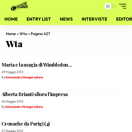
HOME
ENTRY LIST
NEWS
INTERVISTE
EDITOR
Home
»
Wta
»
Pagina 427
Wta
Maria e la magia di Wimbledon…
29 Maggio 2012
By
Alessandro Nizegorodcew
Alberta Brianti sfiora l’impresa
28 Maggio 2012
By
Alessandro Nizegorodcew
Cronache da Parigi (4)
27 Maggio 2012