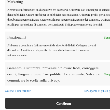
Marketing
Youtube
Archiviare informazioni su dispositivo e/o accedervi, Utilizzare dati limitati per la selezi
della pubblicità, Creare profili per la pubblicità personalizzata, Utilizzare profili per la se
di pubblicità personalizzata, Creare profili per la personalizzazione dei contenuti, Utilizza
profili per la selezione di contenuti personalizzati, Sviluppare e migliorare i servizi.
Funzionalità
Semp
Abbinare e combinare dati provenienti da altre fonti di dati, Collegare diversi
dispositivi, Identificare i dispositivi in base alle informazioni trasmesse
Testata giornalistica
registrata Aut-Trib Milano n°
Spazio Tennis
automaticamente.
10268 del 15/09/2025
VIBES MEDIA SRL
Editore:
, P.iva 14250480960
Garantire la sicurezza, prevenire e rilevare frodi, correggere
Direttore Responsabile: Alessandro Nizegorodcew
errori, Erogare e presentare pubblicità e contenuto, Salvare e
Semp
HOME
comunicare le scelte sulla privacy.
ENTRY LIST
Gestisci 1410 fornitori
Per saperne di più su q
NEWS
WTA
Continua
ATP