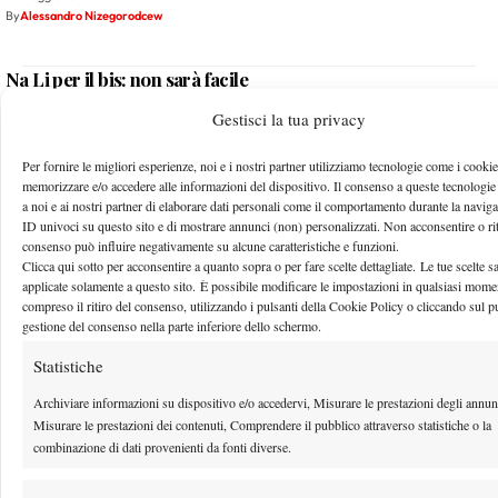
By
Alessandro Nizegorodcew
Na Li per il bis: non sarà facile
27 Maggio 2012
Gestisci la tua privacy
By
Sergio Pastena
Per fornire le migliori esperienze, noi e i nostri partner utilizziamo tecnologie come i cookie
memorizzare e/o accedere alle informazioni del dispositivo. Il consenso a queste tecnologie
a noi e ai nostri partner di elaborare dati personali come il comportamento durante la naviga
2
…
425
426
427
428
429
…
466
4
ID univoci su questo sito e di mostrare annunci (non) personalizzati. Non acconsentire o riti
consenso può influire negativamente su alcune caratteristiche e funzioni.
Clicca qui sotto per acconsentire a quanto sopra o per fare scelte dettagliate. Le tue scelte 
applicate solamente a questo sito. È possibile modificare le impostazioni in qualsiasi mome
Facebook
compreso il ritiro del consenso, utilizzando i pulsanti della Cookie Policy o cliccando sul p
gestione del consenso nella parte inferiore dello schermo.
Statistiche
X
Archiviare informazioni su dispositivo e/o accedervi, Misurare le prestazioni degli annun
Misurare le prestazioni dei contenuti, Comprendere il pubblico attraverso statistiche o la
combinazione di dati provenienti da fonti diverse.
Instagram