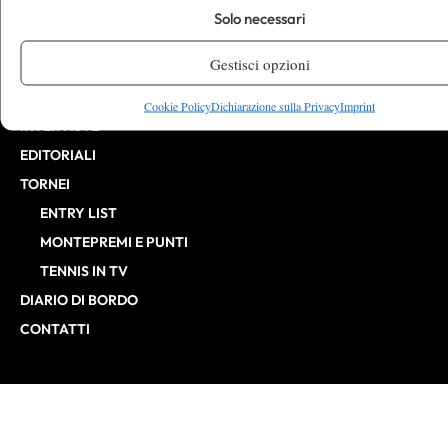
CHALLENGER
Solo necessari
ITF
Gestisci opzioni
BILLIE JEAN KING CUP
ATP FINALS
Cookie Policy
Dichiarazione sulla Privacy
Imprint
INTERVISTE
EDITORIALI
TORNEI
ENTRY LIST
MONTEPREMI E PUNTI
TENNIS IN TV
DIARIO DI BORDO
CONTATTI