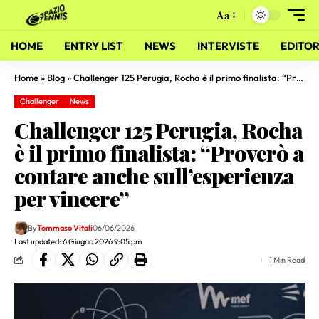
Aa
HOME
ENTRY LIST
NEWS
INTERVISTE
EDITOR
Home
»
Blog
»
Challenger 125 Perugia, Rocha è il primo finalista: “Proverò a contare anche sull’esperienza per vincere”
Challenger
News
Challenger 125 Perugia, Rocha
è il primo finalista: “Proverò a
contare anche sull’esperienza
per vincere”
By
Tommaso Vitali
06/06/2026
Last updated: 6 Giugno 2026 9:05 pm
1 Min Read