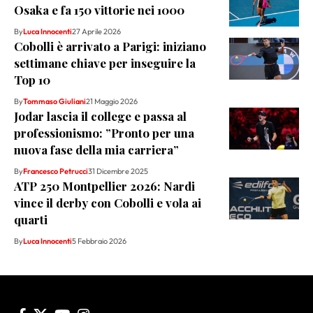
Osaka e fa 150 vittorie nei 1000
By
Luca Innocenti
27 Aprile 2026
Cobolli è arrivato a Parigi: iniziano
settimane chiave per inseguire la
Top 10
By
Tommaso Giuliani
21 Maggio 2026
Jodar lascia il college e passa al
professionismo: ”Pronto per una
nuova fase della mia carriera”
By
Francesco Petrucci
31 Dicembre 2025
ATP 250 Montpellier 2026: Nardi
vince il derby con Cobolli e vola ai
quarti
By
Luca Innocenti
5 Febbraio 2026