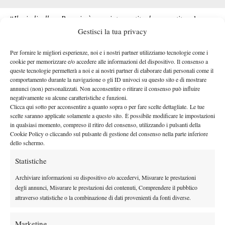
“
Il mio livello a Perugia è cresciuto partita dopo partita
– le
parole di Rocha –.
Mi sono trovato sempre meglio e oggi penso
Gestisci la tua privacy
di aver giocato il match migliore in Umbria, sono contento del
Per fornire le migliori esperienze, noi e i nostri partner utilizziamo tecnologie come i
mio livello. 3-3 il mio score delle finali nei Challenger?
cookie per memorizzare e/o accedere alle informazioni del dispositivo. Il consenso a
Onestamente non mi ricordavo, ma ora che lo so cercherò di
queste tecnologie permetterà a noi e ai nostri partner di elaborare dati personali come il
comportamento durante la navigazione o gli ID univoci su questo sito e di mostrare
andare in positivo. Ogni partita in questo sport è diversa,
annunci (non) personalizzati. Non acconsentire o ritirare il consenso può influire
sicuramente ci arrivo con un po’ di esperienza in più rispetto
negativamente su alcune caratteristiche e funzioni.
alle altre volte
”.
Clicca qui sotto per acconsentire a quanto sopra o per fare scelte dettagliate. Le tue
scelte saranno applicate solamente a questo sito. È possibile modificare le impostazioni
Sul Campo Centrale del Tennis Club Perugia si è svolta anche la
in qualsiasi momento, compreso il ritiro del consenso, utilizzando i pulsanti della
finale di doppio, con il trionfo delle teste di serie numero uno del
Cookie Policy o cliccando sul pulsante di gestione del consenso nella parte inferiore
Sander Gille
Sem Verbeek
Ryan Seggerman
dello schermo.
torneo
e
su
e
Theodore Winegar
per 7-6(3) 4-6 10/6.
Statistiche
Archiviare informazioni su dispositivo e/o accedervi, Misurare le prestazioni
degli annunci, Misurare le prestazioni dei contenuti, Comprendere il pubblico
attraverso statistiche o la combinazione di dati provenienti da fonti diverse.
Marketing