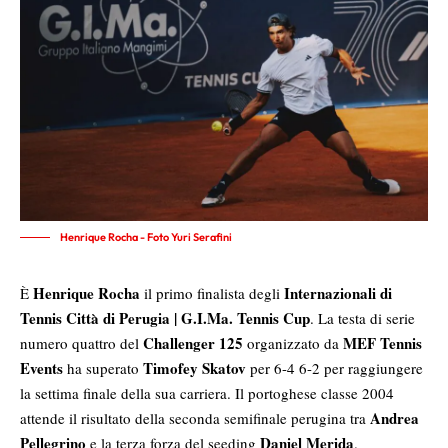
Henrique Rocha - Foto Yuri Serafini
Henrique Rocha
Internazionali di
È
il primo finalista degli
Tennis Città di Perugia | G.I.Ma. Tennis Cup
. La testa di serie
Challenger 125
MEF Tennis
numero quattro del
organizzato da
Events
Timofey Skatov
ha superato
per 6-4 6-2 per raggiungere
la settima finale della sua carriera. Il portoghese classe 2004
Andrea
attende il risultato della seconda semifinale perugina tra
Pellegrino
Daniel Merida
e la terza forza del seeding
.