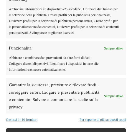
DI TENDENZA
Archiviare informazioni su dispositivo e/o accedervi, Utilizzare dati limitati per
Atp
News
la selezione della pubblicità, Creare profili per la pubblicità personalizzata,
Masters 1000 Montreal 2026: programma,
Utilizzare profili per la selezione di pubblicità personalizzata, Creare profili per
orario e ordine di gioco venerdì 7 agosto.
la personalizzazione dei contenuti, Utilizzare profili per la selezione di contenuti
Arnaldi apre sul Centrale
personalizzati, Sviluppare e migliorare i servizi.
Atp
News
Funzionalità
Sempre attivo
Masters 1000 Montreal 2026: Darderi
rimonta Shang e vola agli ottavi
Abbinare e combinare dati provenienti da altre fonti di dati,
Collegare diversi dispositivi, Identificare i dispositivi in base alle
informazioni trasmesse automaticamente.
Atp
News
Masters 1000 Montreal 2026: medical time
Garantire la sicurezza, prevenire e rilevare frodi,
out per Shang contro Darderi
correggere errori, Erogare e presentare pubblicità
Sempre attivo
e contenuto, Salvare e comunicare le scelte sulla
News
Wta
privacy.
WTA 1000 Toronto 2026: pioggia pesante,
gioco sospeso
Gestisci 1410 fornitori
Per saperne di più su questi scopi