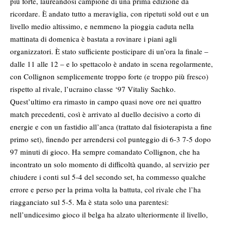
più forte, laureandosi campione di una prima edizione da
ricordare. È andato tutto a meraviglia, con ripetuti sold out e un
livello medio altissimo, e nemmeno la pioggia caduta nella
mattinata di domenica è bastata a rovinare i piani agli
organizzatori. È stato sufficiente posticipare di un’ora la finale –
dalle 11 alle 12 – e lo spettacolo è andato in scena regolarmente,
con Collignon semplicemente troppo forte (e troppo più fresco)
rispetto al rivale, l’ucraino classe ‘97 Vitaliy Sachko.
Quest’ultimo era rimasto in campo quasi nove ore nei quattro
match precedenti, così è arrivato al duello decisivo a corto di
energie e con un fastidio all’anca (trattato dal fisioterapista a fine
primo set), finendo per arrendersi col punteggio di 6-3 7-5 dopo
97 minuti di gioco. Ha sempre comandato Collignon, che ha
incontrato un solo momento di difficoltà quando, al servizio per
chiudere i conti sul 5-4 del secondo set, ha commesso qualche
errore e perso per la prima volta la battuta, col rivale che l’ha
riagganciato sul 5-5. Ma è stata solo una parentesi:
nell’undicesimo gioco il belga ha alzato ulteriormente il livello,