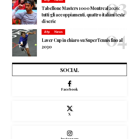
Tabellone Masters 1000 Montreal 2026:
tutti gli accoppiamenti, quattro italiani teste
di serie
Atp
News
Laver Cup in chiaro su SuperTennis fino al
2030
SOCIAL
Facebook
X
Instagram