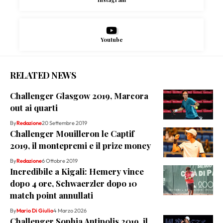
Youtube
RELATED NEWS
Challenger Glasgow 2019, Marcora
out ai quarti
By
Redazione
20 Settembre 2019
Challenger Mouilleron le Captif
2019, il montepremi e il prize money
By
Redazione
6 Ottobre 2019
Incredibile a Kigali: Hemery vince
dopo 4 ore, Schwaerzler dopo 10
match point annullati
By
Mario Di Giulio
4 Marzo 2026
Challenger Sophia Antipolis 2019, il