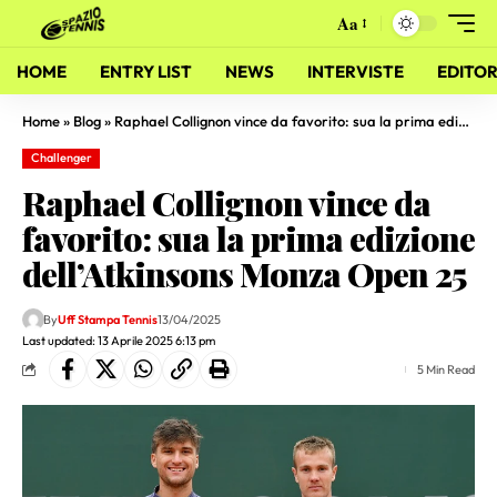
Aa
HOME
ENTRY LIST
NEWS
INTERVISTE
EDITOR
Home
»
Blog
»
Raphael Collignon vince da favorito: sua la prima edizione dell’Atkinsons Monza Open 25
Challenger
Raphael Collignon vince da
favorito: sua la prima edizione
dell’Atkinsons Monza Open 25
By
Uff Stampa Tennis
13/04/2025
Last updated: 13 Aprile 2025 6:13 pm
5 Min Read