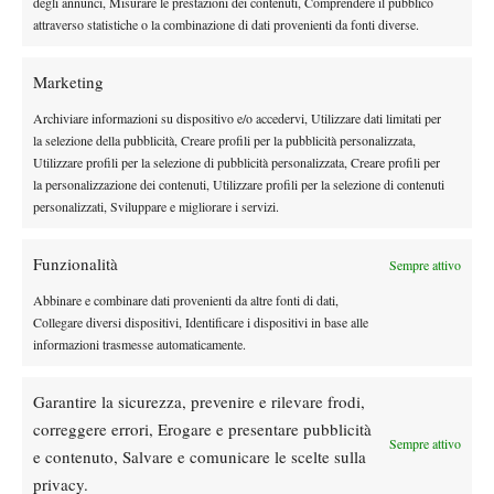
degli annunci, Misurare le prestazioni dei contenuti, Comprendere il pubblico
meravigliose e siamo felicissimi di come sia andata. Dobbiamo
attraverso statistiche o la combinazione di dati provenienti da fonti diverse.
ringraziare tantissime persone: in particolare gli sponsor, senza i
quali tutto questo non sarebbe stato possibile, e i frequentatori
Marketing
del circolo, che hanno risposto in maniera incredibile. Questo
Archiviare informazioni su dispositivo e/o accedervi, Utilizzare dati limitati per
non è un traguardo, ma l’inizio di un percorso straordinario”. Lo
la selezione della pubblicità, Creare profili per la pubblicità personalizzata,
conferma Giorgio Tarantola, direttore del torneo. “I risultati di
Utilizzare profili per la selezione di pubblicità personalizzata, Creare profili per
la personalizzazione dei contenuti, Utilizzare profili per la selezione di contenuti
questa prima edizione – ha aggiunto – sono di gran lunga
personalizzati, Sviluppare e migliorare i servizi.
superiori a ogni più felice aspettativa. Il pubblico è stato
numerosissimo fin dal primo giorno, per un totale di oltre 20.000
Funzionalità
Sempre attivo
spettatori nell’arco della settimana. Abbiamo assistito a tanti
incontri di alto livello e ricevuto un ottimo riscontro da sponsor e
Abbinare e combinare dati provenienti da altre fonti di dati,
Collegare diversi dispositivi, Identificare i dispositivi in base alle
media. Ma non ci accontentiamo: siamo già al lavoro per
informazioni trasmesse automaticamente.
l’edizione 2026, per rendere questo torneo una tappa fissa del
calendario ATP”.
Garantire la sicurezza, prevenire e rilevare frodi,
RISULTATI
correggere errori, Erogare e presentare pubblicità
Singolare. Finale: Raphael Collignon (Bel) b. Vitaliy Sachko
Sempre attivo
e contenuto, Salvare e comunicare le scelte sulla
(Ukr) 6-3 7-5.
privacy.