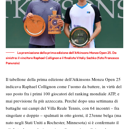
La premiazione della prima edizione dell'Atkinsons Monza Open 25. Da
sinistra: il vincitore Raphael Collignon e il finalista Vitaliy Sachko (foto Francesco
Panunzio)
Il tabellone della prima edizione dell’Atkinsons Monza Open 25
indicava Raphael Collignon come l’uomo da battere, in virtù del
suo posto fra i primi 100 giocatori del ranking mondiale ATP, e
mai previsione fu più azzeccata. Perché dopo una settimana di
battaglie sui campi del Villa Reale Tennis, con 64 incontri – fra
singolare e doppio – spalmati in otto giorni, il 23enne belga (ma
nato negli Stati Uniti a Rochester, Minnesota) si è confermato il