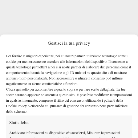
Gestisci la tua privacy
“Sono partito come prima testa di serie – ha detto il vincitore – e
quindi tutti si aspettavano che vincessi, ma è stata una settimana
Per fornire le migliori esperienze, noi e i nostri partner utilizziamo tecnologie come i
complessa, con tanti ottimi avversari. Sono riuscito a giocare
cookie per memorizzare e/o accedere alle informazioni del dispositivo. Il consenso a
queste tecnologie permetterà a noi e ai nostri partner di elaborare dati personali come il
quasi sempre il mio miglior tennis, rimanendo molto solido a
comportamento durante la navigazione o gli ID univoci su questo sito e di mostrare
livello mentale. Un aspetto che ha fatto la differenza. Sono
annunci (non) personalizzati. Non acconsentire o ritirare il consenso può influire
davvero felice per questo successo, che mi dà la garanzia di
negativamente su alcune caratteristiche e funzioni.
Clicca qui sotto per acconsentire a quanto sopra o per fare scelte dettagliate. Le tue
entrare nel tabellone principale a Roland Garros e Wimbledon.
scelte saranno applicate solamente a questo sito. È possibile modificare le impostazioni
Se ne avrò l’occasione tornerò a Monza più che volentieri: capita
in qualsiasi momento, compreso il ritiro del consenso, utilizzando i pulsanti della
Cookie Policy o cliccando sul pulsante di gestione del consenso nella parte inferiore
raramente di trovare un torneo organizzato così bene fin dalla
dello schermo.
prima edizione”. La sanno bene gli artefici del successo, in
primis il presidente del Villa Reale Tennis, Cristiano Crippa. “Per
Statistiche
noi – ha detto durante la cerimonia di premiazione – è stata una
Archiviare informazioni su dispositivo e/o accedervi, Misurare le prestazioni
cavalcata trionfale. Il club si è illuminato di tante stelle