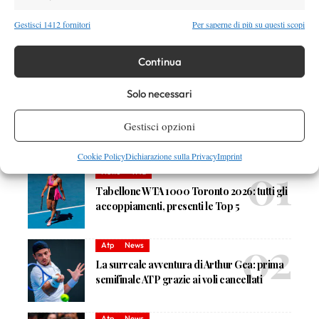
Gestisci 1412 fornitori
Per saperne di più su questi scopi
TAGGED:
ATP Challenger Monza
Continua
Solo necessari
Gestisci opzioni
DI TENDENZA
Cookie Policy
Dichiarazione sulla Privacy
Imprint
News
Wta
Tabellone WTA 1000 Toronto 2026: tutti gli
accoppiamenti, presenti le Top 5
Atp
News
La surreale avventura di Arthur Gea: prima
semifinale ATP grazie ai voli cancellati
Atp
News