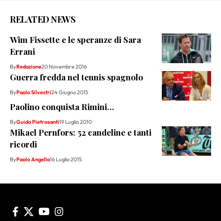
RELATED NEWS
Wim Fissette e le speranze di Sara
Errani
By
Redazione
20 Novembre 2016
Guerra fredda nel tennis spagnolo
By
Paolo Silvestri
24 Giugno 2015
Paolino conquista Rimini…
By
Guido Pietrosanti
19 Luglio 2010
Mikael Pernfors: 52 candeline e tanti
ricordi
By
Paolo Angella
16 Luglio 2015