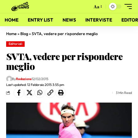
Aa
HOME
ENTRY LIST
NEWS
INTERVISTE
EDITOR
Home
»
Blog
»
SVTA, vedere per rispondere meglio
Editoriali
SVTA, vedere per rispondere
meglio
By
Redazione
12/02/2015
Last updated: 12 Febbraio 2015 3:55 pm
3 Min Read