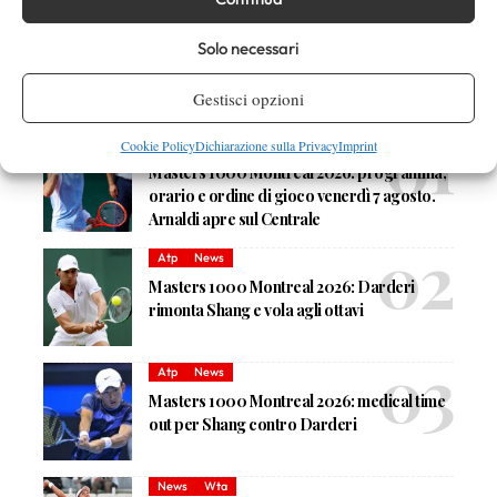
Devi essere
connesso
per inviare un commento.
Solo necessari
Gestisci opzioni
DI TENDENZA
Atp
News
Cookie Policy
Dichiarazione sulla Privacy
Imprint
Masters 1000 Montreal 2026: programma,
orario e ordine di gioco venerdì 7 agosto.
Arnaldi apre sul Centrale
Atp
News
Masters 1000 Montreal 2026: Darderi
rimonta Shang e vola agli ottavi
Atp
News
Masters 1000 Montreal 2026: medical time
out per Shang contro Darderi
News
Wta