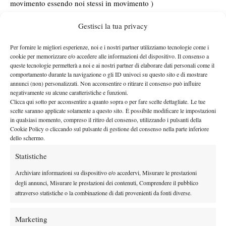
movimento essendo noi stessi in movimento )
Inoltre così facendo dal momento in cui la palla verrà colpita al
Gestisci la tua privacy
momento in cui L’atleta toccherà il suolo la palla avrà già
percorso dello spazio con conseguente perdita di tempo per
Per fornire le migliori esperienze, noi e i nostri partner utilizziamo tecnologie come i
potersi preparare alla risposta.
cookie per memorizzare e/o accedere alle informazioni del dispositivo. Il consenso a
Il segreto nella risposta al servizio non è lo step ma quando
queste tecnologie permetterà a noi e ai nostri partner di elaborare dati personali come il
comportamento durante la navigazione o gli ID univoci su questo sito e di mostrare
questo viene eseguito e con che modalità visuo-motorie un
annunci (non) personalizzati. Non acconsentire o ritirare il consenso può influire
giocatore si approccia a questo fondamentale del tennis. Vi siete
negativamente su alcune caratteristiche e funzioni.
Clicca qui sotto per acconsentire a quanto sopra o per fare scelte dettagliate. Le tue
mai chiesti perché quasi mai giocatore prova la risposta al
scelte saranno applicate solamente a questo sito. È possibile modificare le impostazioni
servizio durante il riscaldamento pre partita in
in qualsiasi momento, compreso il ritiro del consenso, utilizzando i pulsanti della
campo? Probabilmente perché è l’unico colpo lasciato all’istinto,
Cookie Policy o cliccando sul pulsante di gestione del consenso nella parte inferiore
dello schermo.
alla reattività, in quanto la palla non viene gestita da noi ma dal
nostro avversario.
Statistiche
Il training S.V.T.A. insegna la tecnica degli spostamenti a tempo
Archiviare informazioni su dispositivo e/o accedervi, Misurare le prestazioni
con la palla (di tutti i fondamentali) attraverso il processo visivo-
degli annunci, Misurare le prestazioni dei contenuti, Comprendere il pubblico
neurologico-motorio, abituando a porre l’attenzione sui dettagli
attraverso statistiche o la combinazione di dati provenienti da fonti diverse.
importanti e riducendo le interferenze dei target distrattori,
imparando a vedere e fare la cosa giusta al momento giusto.
Marketing