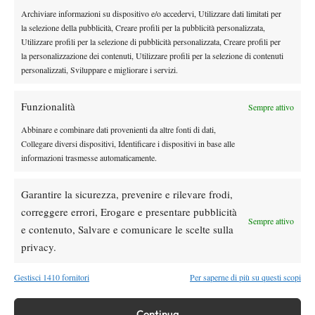
Il 28 febbraio, al Tennis Club Viterbo (Strada Tuscanese), si
Archiviare informazioni su dispositivo e/o accedervi, Utilizzare dati limitati per
svolgerà il corso di formazione di 1° livello Vision Coach
la selezione della pubblicità, Creare profili per la pubblicità personalizzata,
organizzato dalla S.V.T.A. con il patrocinio di ASI Tennis. Per
Utilizzare profili per la selezione di pubblicità personalizzata, Creare profili per
la personalizzazione dei contenuti, Utilizzare profili per la selezione di contenuti
informazioni contattare l’organizzatore Carli Polidori
personalizzati, Sviluppare e migliorare i servizi.
(
333/9600004) o inviare un’email a
corsi@svta.it. Ulteriori
dettagli sulla pagina Facebook della S
port & Science Vision
Funzionalità
Sempre attivo
Training Academy.
Abbinare e combinare dati provenienti da altre fonti di dati,
Collegare diversi dispositivi, Identificare i dispositivi in base alle
informazioni trasmesse automaticamente.
Garantire la sicurezza, prevenire e rilevare frodi,
TAGGED:
svta
correggere errori, Erogare e presentare pubblicità
Sempre attivo
e contenuto, Salvare e comunicare le scelte sulla
privacy.
Gestisci 1410 fornitori
Per saperne di più su questi scopi
Nessun commento
Continua