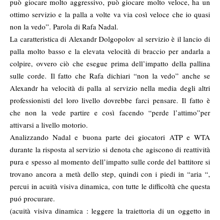
può giocare molto aggressivo, può giocare molto veloce, ha un
ottimo servizio e la palla a volte va via così veloce che io quasi
non la vedo”. Parola di Rafa Nadal.
La caratteristica di Alexandr Dolgopolov al servizio è il lancio di
palla molto basso e la elevata velocità di braccio per andarla a
colpire, ovvero ciò che esegue prima dell’impatto della pallina
sulle corde. Il fatto che Rafa dichiari “non la vedo” anche se
Alexandr ha velocità di palla al servizio nella media degli altri
professionisti del loro livello dovrebbe farci pensare. Il fatto è
che non la vede partire e così facendo “perde l’attimo”per
attivarsi a livello motorio.
Analizzando Nadal e buona parte dei giocatori ATP e WTA
durante la risposta al servizio si denota che agiscono di reattività
pura e spesso al momento dell’impatto sulle corde del battitore si
trovano ancora a metà dello step, quindi con i piedi in “aria “,
percui in acuità visiva dinamica, con tutte le difficoltà che questa
puó procurare.
(acuità visiva dinamica : leggere la traiettoria di un oggetto in