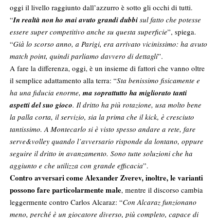
oggi il livello raggiunto dall’azzurro è sotto gli occhi di tutti.
“
In realtà non ho mai avuto grandi dubbi
sul fatto che potesse
essere super competitivo anche su questa superficie
”, spiega.
“
Già lo scorso anno, a Parigi, era arrivato vicinissimo: ha avuto
match point, quindi parliamo davvero di dettagli
”.
A fare la differenza, oggi, è un insieme di fattori che vanno oltre
il semplice adattamento alla terra: “
Sta benissimo fisicamente e
ha una fiducia enorme,
ma soprattutto ha migliorato tanti
aspetti del suo gioco
. Il dritto ha più rotazione, usa molto bene
la palla corta, il servizio, sia la prima che il kick, è cresciuto
tantissimo. A Montecarlo si è visto spesso andare a rete, fare
serve&volley quando l’avversario risponde da lontano, oppure
seguire il dritto in avanzamento. Sono tutte soluzioni che ha
aggiunto e che utilizza con grande efficacia
”.
Contro avversari come Alexander Zverev, inoltre, le varianti
possono fare particolarmente male
, mentre il discorso cambia
leggermente contro Carlos Alcaraz: “
Con Alcaraz funzionano
meno, perché è un giocatore diverso, più completo, capace di