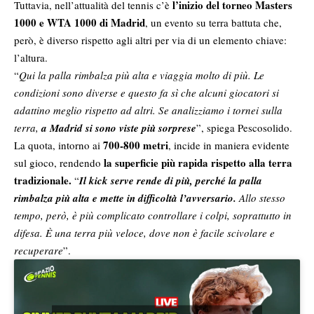
l’inizio del torneo Masters
Tuttavia, nell’attualità del tennis c’è
1000 e WTA 1000 di Madrid
, un evento su terra battuta che,
però, è diverso rispetto agli altri per via di un elemento chiave:
l’altura.
“
Qui la palla rimbalza più alta e viaggia molto di più. Le
condizioni sono diverse e questo fa sì che alcuni giocatori si
adattino meglio rispetto ad altri. Se analizziamo i tornei sulla
terra,
a Madrid si sono viste più sorprese
”, spiega Pescosolido.
700-800 metri
La quota, intorno ai
, incide in maniera evidente
la superficie più rapida rispetto alla terra
sul gioco, rendendo
tradizionale.
“
Il kick serve rende di più, perché la palla
rimbalza più alta e mette in difficoltà l’avversario.
Allo stesso
tempo, però, è più complicato controllare i colpi, soprattutto in
difesa. È una terra più veloce, dove non è facile scivolare e
recuperare
”.