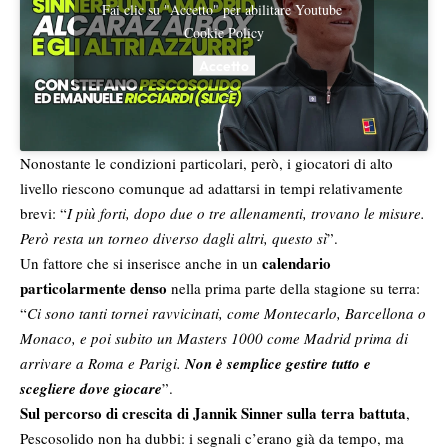
Fai clic su "Accetto" per abilitare Youtube
Cookie Policy
Accetto
Nonostante le condizioni particolari, però, i giocatori di alto
livello riescono comunque ad adattarsi in tempi relativamente
brevi: “
I più forti, dopo due o tre allenamenti, trovano le misure.
Però resta un torneo diverso dagli altri, questo sì
”.
calendario
Un fattore che si inserisce anche in un
particolarmente denso
nella prima parte della stagione su terra:
“
Ci sono tanti tornei ravvicinati, come Montecarlo, Barcellona o
Monaco, e poi subito un Masters 1000 come Madrid prima di
arrivare a Roma e Parigi.
Non è semplice gestire tutto e
scegliere dove giocare
”.
Sul percorso di crescita di Jannik Sinner sulla terra battuta
,
Pescosolido non ha dubbi: i segnali c’erano già da tempo, ma