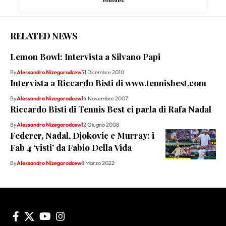
RELATED NEWS
Lemon Bowl: Intervista a Silvano Papi
By
Alessandro Nizegorodcew
31 Dicembre 2010
Intervista a Riccardo Bisti di www.tennisbest.com
By
Alessandro Nizegorodcew
14 Novembre 2007
Riccardo Bisti di Tennis Best ci parla di Rafa Nadal
By
Alessandro Nizegorodcew
12 Giugno 2008
Federer, Nadal, Djokovic e Murray: i
Fab 4 ‘visti’ da Fabio Della Vida
By
Alessandro Nizegorodcew
8 Marzo 2022