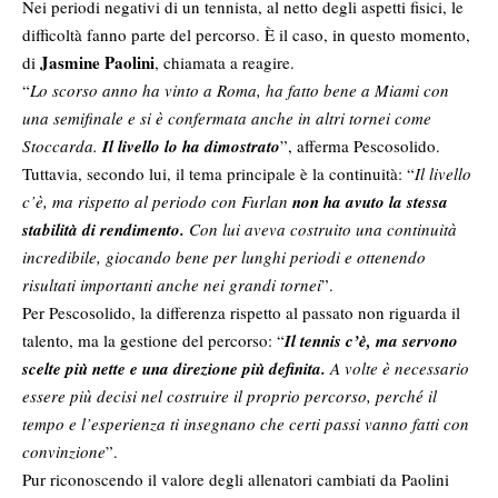
Nei periodi negativi di un tennista, al netto degli aspetti fisici, le
difficoltà fanno parte del percorso. È il caso, in questo momento,
Jasmine Paolini
di
, chiamata a reagire.
“
Lo scorso anno ha vinto a Roma, ha fatto bene a Miami con
una semifinale e si è confermata anche in altri tornei come
Stoccarda.
Il livello lo ha dimostrato
”, afferma Pescosolido.
Tuttavia, secondo lui, il tema principale è la continuità: “
Il livello
c’è, ma rispetto al periodo con Furlan
non ha avuto la stessa
stabilità di rendimento.
Con lui aveva costruito una continuità
incredibile, giocando bene per lunghi periodi e ottenendo
risultati importanti anche nei grandi tornei
”.
Per Pescosolido, la differenza rispetto al passato non riguarda il
talento, ma la gestione del percorso: “
Il tennis c’è, ma servono
scelte più nette e una direzione più definita.
A volte è necessario
essere più decisi nel costruire il proprio percorso, perché il
tempo e l’esperienza ti insegnano che certi passi vanno fatti con
convinzione
”.
Pur riconoscendo il valore degli allenatori cambiati da Paolini