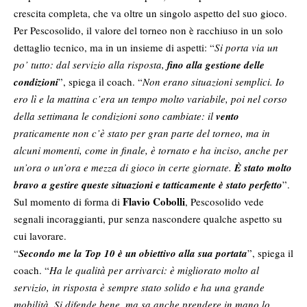
crescita completa, che va oltre un singolo aspetto del suo gioco.
Per Pescosolido, il valore del torneo non è racchiuso in un solo
dettaglio tecnico, ma in un insieme di aspetti: “
Si porta via un
po’ tutto: dal servizio alla risposta,
fino alla gestione delle
condizioni
”, spiega il coach. “
Non erano situazioni semplici. Io
ero lì e la mattina c’era un tempo molto variabile, poi nel corso
della settimana le condizioni sono cambiate: il
vento
praticamente non c’è stato per gran parte del torneo, ma in
alcuni momenti, come in finale, è tornato e ha inciso, anche per
un’ora o un’ora e mezza di gioco in certe giornate.
È stato molto
bravo a gestire queste situazioni e tatticamente è stato perfetto
”.
Flavio Cobolli
Sul momento di forma di
, Pescosolido vede
segnali incoraggianti, pur senza nascondere qualche aspetto su
cui lavorare.
“
Secondo me la Top 10 è un obiettivo alla sua portata
”, spiega il
coach. “
Ha le qualità per arrivarci: è migliorato molto al
servizio, in risposta è sempre stato solido e ha una grande
mobilità. Si difende bene, ma sa anche prendere in mano lo