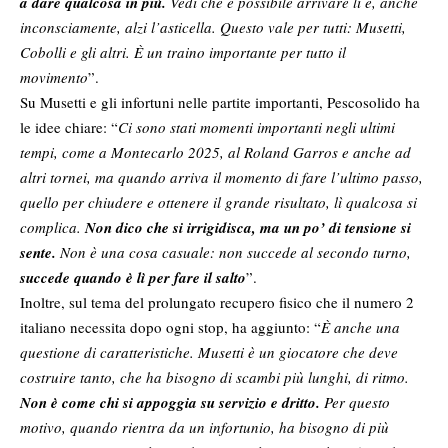
a dare qualcosa in più.
Vedi che è possibile arrivare lì e, anche
inconsciamente, alzi l’asticella. Questo vale per tutti: Musetti,
Cobolli e gli altri. È un traino importante per tutto il
movimento
”.
Su Musetti e gli infortuni nelle partite importanti, Pescosolido ha
le idee chiare: “
Ci sono stati momenti importanti negli ultimi
tempi, come a Montecarlo 2025, al Roland Garros e anche ad
altri tornei, ma quando arriva il momento di fare l’ultimo passo,
quello per chiudere e ottenere il grande risultato, lì qualcosa si
complica.
Non dico che si irrigidisca, ma un po’ di tensione si
sente.
Non è una cosa casuale: non succede al secondo turno,
succede quando è lì per fare il salto
”.
Inoltre, sul tema del prolungato recupero fisico che il numero 2
italiano necessita dopo ogni stop, ha aggiunto: “
È anche una
questione di caratteristiche. Musetti è un giocatore che deve
costruire tanto, che ha bisogno di scambi più lunghi, di ritmo.
Non è come chi si appoggia su servizio e dritto.
Per questo
motivo, quando rientra da un infortunio, ha bisogno di più