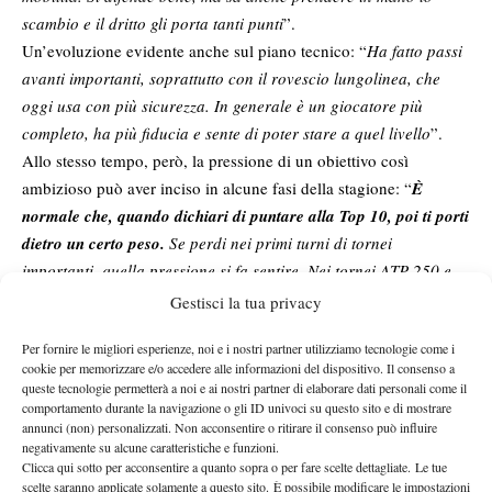
scambio e il dritto gli porta tanti punti
”.
Un’evoluzione evidente anche sul piano tecnico: “
Ha fatto passi
avanti importanti, soprattutto con il rovescio lungolinea, che
oggi usa con più sicurezza. In generale è un giocatore più
completo, ha più fiducia e sente di poter stare a quel livello
”.
Allo stesso tempo, però, la pressione di un obiettivo così
ambizioso può aver inciso in alcune fasi della stagione: “
È
normale che, quando dichiari di puntare alla Top 10, poi ti porti
dietro un certo peso.
Se perdi nei primi turni di tornei
importanti, quella pressione si fa sentire. Nei tornei ATP 250 e
500 ha già dimostrato continuità.
Ora il passo successivo è
Gestisci la tua privacy
riuscire a fare lo stesso anche nei Masters 1000 e negli Slam
”.
Per fornire le migliori esperienze, noi e i nostri partner utilizziamo tecnologie come i
Un aspetto chiave, emerso proprio nella recente finale raggiunta
cookie per memorizzare e/o accedere alle informazioni del dispositivo. Il consenso a
a Monaco di Baviera, riguarda la gestione delle energie: “
In quel
queste tecnologie permetterà a noi e ai nostri partner di elaborare dati personali come il
torneo si è vista una cosa importante:
la capacità di vincere
comportamento durante la navigazione o gli ID univoci su questo sito e di mostrare
annunci (non) personalizzati. Non acconsentire o ritirare il consenso può influire
partite anche senza dover sempre lottare fino in fondo.
Lui sta
negativamente su alcune caratteristiche e funzioni.
bene nelle battaglie, ma per fare il salto di qualità devi anche
Clicca qui sotto per acconsentire a quanto sopra o per fare scelte dettagliate. Le tue
scelte saranno applicate solamente a questo sito. È possibile modificare le impostazioni
saper chiudere prima, risparmiando energie per le fasi decisive.