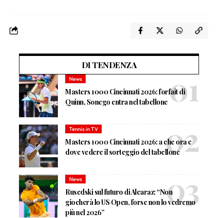
DI TENDENZA
News
Masters 1000 Cincinnati 2026: forfait di
Quinn, Sonego entra nel tabellone
Tennis in TV
Masters 1000 Cincinnati 2026: a che ora e
dove vedere il sorteggio del tabellone
News
Rusedski sul futuro di Alcaraz: “Non
giocherà lo US Open, forse non lo vedremo
più nel 2026”