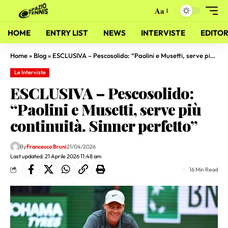
Aa
HOME
ENTRY LIST
NEWS
INTERVISTE
EDITOR
Home
»
Blog
»
ESCLUSIVA – Pescosolido: “Paolini e Musetti, serve più continuità. Sinner perfetto”
Le Interviste
ESCLUSIVA – Pescosolido:
“Paolini e Musetti, serve più
continuità. Sinner perfetto”
By
Francesco Bruni
21/04/2026
Last updated: 21 Aprile 2026 11:48 am
16 Min Read