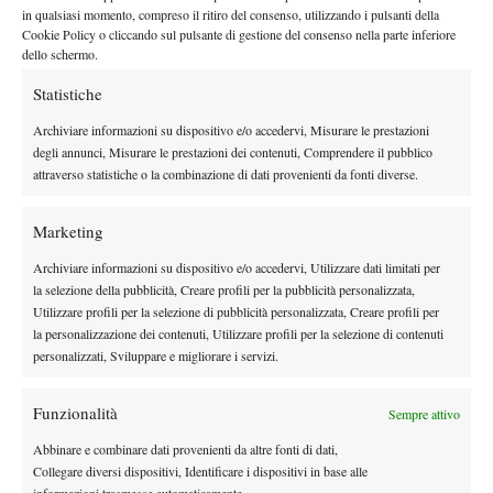
in qualsiasi momento, compreso il ritiro del consenso, utilizzando i pulsanti della
Arrivare in fondo con freschezza fa la differenza. I migliori ci
Cookie Policy o cliccando sul pulsante di gestione del consenso nella parte inferiore
riescono, ed è uno step che deve consolidare anche lui
”.
dello schermo.
Un altro aspetto interessante riguarda il contesto in cui stanno
Statistiche
crescendo i giovani italiani, oggi molto diverso rispetto al
Archiviare informazioni su dispositivo e/o accedervi, Misurare le prestazioni
passato. Per Pescosolido, le nuove generazioni possono
degli annunci, Misurare le prestazioni dei contenuti, Comprendere il pubblico
pressione più “distribuita”, anche se non
beneficiare di una
attraverso statistiche o la combinazione di dati provenienti da fonti diverse.
priva di effetti collaterali.
“
Negli anni scorsi, quando c’erano meno giocatori italiani ad
Marketing
altissimo livello, su ogni giovane che emergeva si concentravano
Archiviare informazioni su dispositivo e/o accedervi, Utilizzare dati limitati per
aspettative enormi
”, spiega il commentatore. “
Penso a ragazzi
la selezione della pubblicità, Creare profili per la pubblicità personalizzata,
come
Quinzi, Napolitano o Baldi
: appena uno faceva un buon
Utilizzare profili per la selezione di pubblicità personalizzata, Creare profili per
risultato, sembrava dovesse diventare il punto di riferimento del
la personalizzazione dei contenuti, Utilizzare profili per la selezione di contenuti
movimento. Adesso il livello medio è molto più alto. Abbiamo
personalizzati, Sviluppare e migliorare i servizi.
tanti giocatori tra i primi 20-30 del mondo e questo permette ai
più giovani di crescere con meno pressione addosso
”.
Funzionalità
Sempre attivo
Una situazione che presenta però anche un’altra faccia della
Abbinare e combinare dati provenienti da altre fonti di dati,
medaglia: “
Da una parte è un vantaggio, perché puoi lavorare
Collegare diversi dispositivi, Identificare i dispositivi in base alle