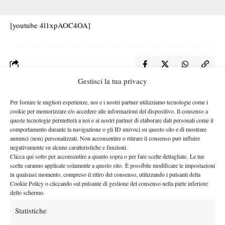
[youtube 4l1xpAOC4OA]
Gestisci la tua privacy
Nessun commento
Per fornire le migliori esperienze, noi e i nostri partner utilizziamo tecnologie come i
cookie per memorizzare e/o accedere alle informazioni del dispositivo. Il consenso a
Devi essere
connesso
per inviare un commento.
queste tecnologie permetterà a noi e ai nostri partner di elaborare dati personali come il
comportamento durante la navigazione o gli ID univoci su questo sito e di mostrare
annunci (non) personalizzati. Non acconsentire o ritirare il consenso può influire
negativamente su alcune caratteristiche e funzioni.
DI TENDENZA
Clicca qui sotto per acconsentire a quanto sopra o per fare scelte dettagliate. Le tue
scelte saranno applicate solamente a questo sito. È possibile modificare le impostazioni
News
in qualsiasi momento, compreso il ritiro del consenso, utilizzando i pulsanti della
Australian Open 2027, torna il One Point
Cookie Policy o cliccando sul pulsante di gestione del consenso nella parte inferiore
Slam: un milione di dollari per il vincitore
dello schermo.
Statistiche
Atp
News