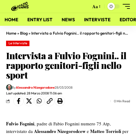
Aa
HOME
ENTRY LIST
NEWS
INTERVISTE
EDITOR
Home
»
Blog
»
Intervista a Fulvio Fognini.. il rapporto genitori-figli nello sport
Le Interviste
Intervista a Fulvio Fognini.. il
rapporto genitori-figli nello
sport
By
Alessandro Nizegorodcew
28/03/2008
Last updated: 28 Marzo 2008 11:06 am
0 Min Read
Fulvio Fognini
, padre di Fabio Fognini numero 75 Atp,
Alessandro Nizegorodcew
Matteo Torrioli
intervistato da
e
per