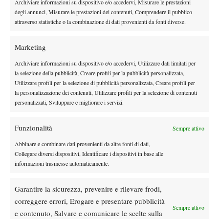
Archiviare informazioni su dispositivo e/o accedervi, Misurare le prestazioni
Monfils tra i migliori per vittorie in Canada:
degli annunci, Misurare le prestazioni dei contenuti, Comprendere il pubblico
Nadal al comando della classifica
attraverso statistiche o la combinazione di dati provenienti da fonti diverse.
Atp
News
Marketing
Masters 1000 Montreal 2026, Cobolli: “Da
Archiviare informazioni su dispositivo e/o accedervi, Utilizzare dati limitati per
tre settimane ho una tosse che mi impedisce
la selezione della pubblicità, Creare profili per la pubblicità personalizzata,
di respirare come vorrei, devo curarmi al
Utilizzare profili per la selezione di pubblicità personalizzata, Creare profili per
più presto”
la personalizzazione dei contenuti, Utilizzare profili per la selezione di contenuti
personalizzati, Sviluppare e migliorare i servizi.
Atp
News
Ritiro per Alcaraz da Cincinnati, cosa
cambia in classifica ATP
Funzionalità
Sempre attivo
Abbinare e combinare dati provenienti da altre fonti di dati,
Collegare diversi dispositivi, Identificare i dispositivi in base alle
SOCIAL
informazioni trasmesse automaticamente.
Garantire la sicurezza, prevenire e rilevare frodi,
Facebook
correggere errori, Erogare e presentare pubblicità
Sempre attivo
e contenuto, Salvare e comunicare le scelte sulla