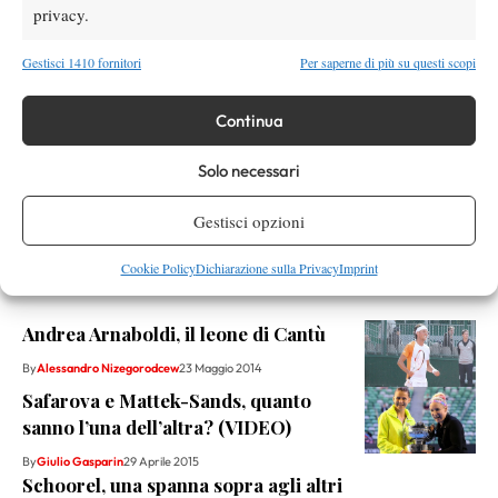
privacy.
X
Gestisci 1410 fornitori
Per saperne di più su questi scopi
Continua
Instagram
Solo necessari
Youtube
Gestisci opzioni
Cookie Policy
Dichiarazione sulla Privacy
Imprint
RELATED NEWS
Andrea Arnaboldi, il leone di Cantù
By
Alessandro Nizegorodcew
23 Maggio 2014
Safarova e Mattek-Sands, quanto
sanno l’una dell’altra? (VIDEO)
By
Giulio Gasparin
29 Aprile 2015
Schoorel, una spanna sopra agli altri