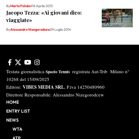
By
Marta Polidori
16 Aprile 2013
Jacopo Tezza: «Ai giovani dico:
viaggiate»
By
Alessandro Nizegorodcew
29 Luglio 2014
Testata giornalistica
registrata Aut-Trib Milano n°
Spazio Tennis
10268 del 15/09/2025
VIBES MEDIA SRL
Editore:
, P.iva 14250480960
Direttore Responsabile: Alessandro Nizegorodcew
HOME
ENTRY LIST
NEWS
WTA
ATP