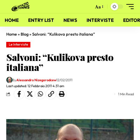
Aa
HOME
ENTRY LIST
NEWS
INTERVISTE
EDITOR
Home
»
Blog
»
Salvoni: “Kulikova presto italiana”
Le Interviste
Salvoni: “Kulikova presto
italiana”
By
Alessandro Nizegorodcew
12/02/2011
Last updated: 12 Febbraio 2011 4:31 am
1 Min Read