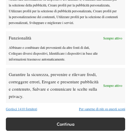
DI TENDENZA
la selezione della pubblicità, Creare profili per la pubblicità personalizzata,
Utilizzare profili per la selezione di pubblicità personalizzata, Creare profili per
Atp
News
la personalizzazione dei contenuti, Utilizzare profili per la selezione di contenuti
Effetto Montreal: forfait e sorprese
personalizzati, Sviluppare e migliorare i servizi.
spazzano via la Top 10, Shelton prova a
resistere
Funzionalità
Sempre attivo
News
Abbinare e combinare dati provenienti da altre fonti di dati,
Dalle porte dell’eliminazione alla gloria:
Collegare diversi dispositivi, Identificare i dispositivi in base alle
Norrie scrive la sua favola a Montreal,
informazioni trasmesse automaticamente.
rimonta folle su de Minaur
Garantire la sicurezza, prevenire e rilevare frodi,
News
Wta
Paolini salta il WTA 1000 di Cincinnati, non
correggere errori, Erogare e presentare pubblicità
Sempre attivo
difenderà la finale del 2025
e contenuto, Salvare e comunicare le scelte sulla
privacy.
Atp
News
Gestisci 1410 fornitori
Per saperne di più su questi scopi
Masters 1000 Montreal 2026: programma,
orario e ordine di gioco venerdì 7 agosto.
Arnaldi apre sul Centrale
Continua