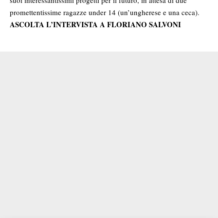
suoi interessantissimi progetti per il futuro, in attesa di due
promettentissime ragazze under 14 (un’ungherese e una ceca).
ASCOLTA L’INTERVISTA A FLORIANO SALVONI