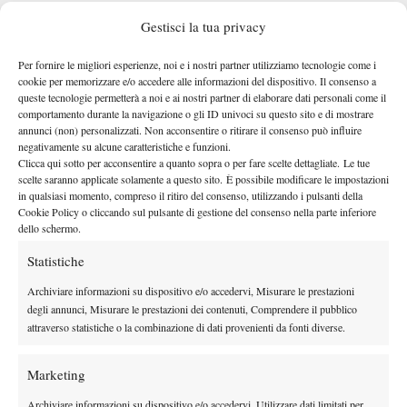
Gestisci la tua privacy
Per fornire le migliori esperienze, noi e i nostri partner utilizziamo tecnologie come i
cookie per memorizzare e/o accedere alle informazioni del dispositivo. Il consenso a
queste tecnologie permetterà a noi e ai nostri partner di elaborare dati personali come il
comportamento durante la navigazione o gli ID univoci su questo sito e di mostrare
annunci (non) personalizzati. Non acconsentire o ritirare il consenso può influire
negativamente su alcune caratteristiche e funzioni.
Clicca qui sotto per acconsentire a quanto sopra o per fare scelte dettagliate. Le tue
TAGGED:
Ardea
Floriano Salvoni
Garde Village
scelte saranno applicate solamente a questo sito. È possibile modificare le impostazioni
in qualsiasi momento, compreso il ritiro del consenso, utilizzando i pulsanti della
Regina Kulikova
Cookie Policy o cliccando sul pulsante di gestione del consenso nella parte inferiore
dello schermo.
Statistiche
Archiviare informazioni su dispositivo e/o accedervi, Misurare le prestazioni
degli annunci, Misurare le prestazioni dei contenuti, Comprendere il pubblico
attraverso statistiche o la combinazione di dati provenienti da fonti diverse.
Nessun commento
Devi essere
connesso
per inviare un commento.
Marketing
Archiviare informazioni su dispositivo e/o accedervi, Utilizzare dati limitati per