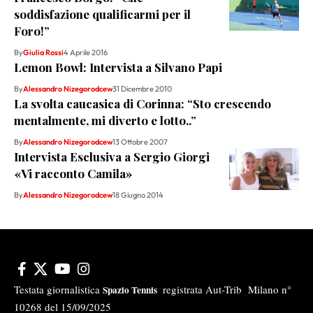
soddisfazione qualificarmi per il
Foro!”
By
Giulia Rossi
4 Aprile 2016
Lemon Bowl: Intervista a Silvano Papi
By
Alessandro Nizegorodcew
31 Dicembre 2010
La svolta caucasica di Corinna: “Sto crescendo
mentalmente, mi diverto e lotto..”
By
Alessandro Nizegorodcew
13 Ottobre 2007
Intervista Esclusiva a Sergio Giorgi
«Vi racconto Camila»
By
Alessandro Nizegorodcew
18 Giugno 2014
Testata giornalistica
registrata Aut-Trib Milano n°
Spazio Tennis
10268 del 15/09/2025