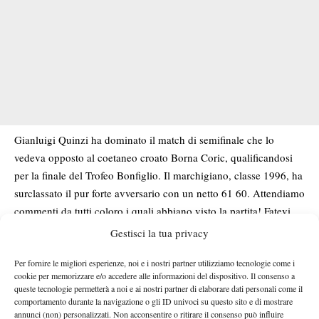
Gianluigi Quinzi ha dominato il match di semifinale che lo
vedeva opposto al coetaneo croato Borna Coric, qualificandosi
per la finale del Trofeo Bonfiglio. Il marchigiano, classe 1996, ha
surclassato il pur forte avversario con un netto 61 60. Attendiamo
commenti da tutti coloro i quali abbiano visto la partita! Fatevi
sentire, anzi fatevi leggere!
Gestisci la tua privacy
Per fornire le migliori esperienze, noi e i nostri partner utilizziamo tecnologie come i
cookie per memorizzare e/o accedere alle informazioni del dispositivo. Il consenso a
queste tecnologie permetterà a noi e ai nostri partner di elaborare dati personali come il
TAGGED:
Bonfiglio
Borna Coric
Gianluigi Quinzi
comportamento durante la navigazione o gli ID univoci su questo sito e di mostrare
Trofeo Bonfiglio
annunci (non) personalizzati. Non acconsentire o ritirare il consenso può influire