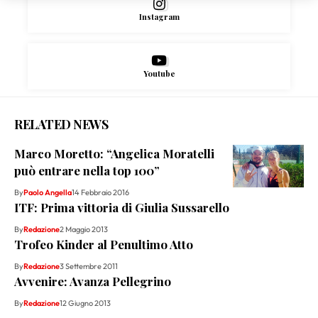
Instagram
Youtube
RELATED NEWS
Marco Moretto: “Angelica Moratelli
può entrare nella top 100”
By
Paolo Angella
14 Febbraio 2016
ITF: Prima vittoria di Giulia Sussarello
By
Redazione
2 Maggio 2013
Trofeo Kinder al Penultimo Atto
By
Redazione
3 Settembre 2011
Avvenire: Avanza Pellegrino
By
Redazione
12 Giugno 2013