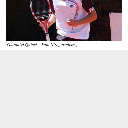
(Gianluigi Quinzi – Foto Nizegorodcew)