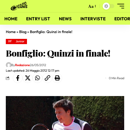
Aa
HOME
ENTRY LIST
NEWS
INTERVISTE
EDITOR
Home
»
Blog
»
Bonfiglio: Quinzi in finale!
Itf
Junior
Bonfiglio: Quinzi in finale!
By
Redazione
26/05/2012
Last updated: 26 Maggio 2012 12:17 pm
0 Min Read