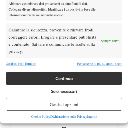
Abbinare e combinare dati provenienti da altre fonti di dati,
Atp
News
Collegare diversi dispositivi, Identificare i dispositivi in base alle
Masters 1000 Montreal 2026: medical time
informazioni trasmesse automaticamente.
out per Shang contro Darderi
Garantire la sicurezza, prevenire e rilevare frodi,
correggere errori, Erogare e presentare pubblicità
News
Wta
Sempre attivo
WTA 1000 Toronto 2026: pioggia pesante,
e contenuto, Salvare e comunicare le scelte sulla
gioco sospeso
privacy.
Gestisci 1410 fornitori
Per saperne di più su questi scopi
SOCIAL
Continua
Facebook
Solo necessari
Gestisci opzioni
X
Cookie Policy
Dichiarazione sulla Privacy
Imprint