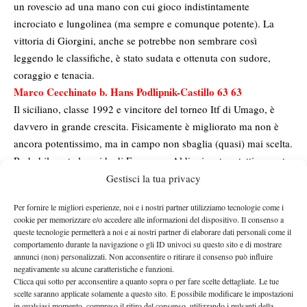
un rovescio ad una mano con cui gioco indistintamente
incrociato e lungolinea (ma sempre e comunque potente). La
vittoria di Giorgini, anche se potrebbe non sembrare così
leggendo le classifiche, è stato sudata e ottenuta con sudore,
coraggio e tenacia.
Marco Cecchinato b. Hans Podlipnik-Castillo 63 63
Il siciliano, classe 1992 e vincitore del torneo Itf di Umago, è
davvero in grande crescita. Fisicamente è migliorato ma non è
ancora potentissimo, ma in campo non sbaglia (quasi) mai scelta.
Probabilmente la guida di Francesco Aldi, giocatore tatticamente
impeccabile, pare aver permesso un salto di qualità a Marco.
Gestisci la tua privacy
Cecchinato ha quasi sempre comandato lo scambio,
Per fornire le migliori esperienze, noi e i nostri partner utilizziamo tecnologie come i
indietreggiando il meno possibile quando costretto in fase
cookie per memorizzare e/o accedere alle informazioni del dispositivo. Il consenso a
difensiva. Con lo schema servizio-diritto ha portato a casa molti
queste tecnologie permetterà a noi e ai nostri partner di elaborare dati personali come il
comportamento durante la navigazione o gli ID univoci su questo sito e di mostrare
punti e il rovescio ad una mano, molto bello stilisticamente, è
annunci (non) personalizzati. Non acconsentire o ritirare il consenso può influire
molto incisivo. Il servizio è molto buono, sia piatto che in kick.
negativamente su alcune caratteristiche e funzioni.
Domani contro Giorgini sarà la rivincita del primo turno del
Clicca qui sotto per acconsentire a quanto sopra o per fare scelte dettagliate. Le tue
scelte saranno applicate solamente a questo sito. È possibile modificare le impostazioni
torneo di Umago, vinto proprio da Cecchinato. Si preannuncia
in qualsiasi momento, compreso il ritiro del consenso, utilizzando i pulsanti della