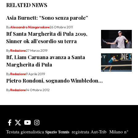
RELATED NEWS
Asia Burnett: “Sono senza parole”
By
Alessandro Nizegorodcew
26 Ottobre 2011
Itf Santa Margherita di Pula 2019,
Sinner ok all’esordio su terra
By
Redazione
27 Marzo 2019
Itf, Liam Caruana avanza a Santa
Margherita di Pula
By
Redazione
9 Aprile 2019
Pietro Rondoni, sognando Wimbledon…
By
Redazione
14 Ottobre 2012
Testata giornalistica
registrata Aut-Trib Milano n°
Spazio Tennis