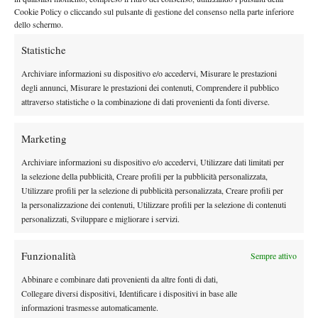
una sfida equilibrata e combattuta.
Cookie Policy o cliccando sul pulsante di gestione del consenso nella parte inferiore
dello schermo.
Statistiche
Archiviare informazioni su dispositivo e/o accedervi, Misurare le prestazioni
degli annunci, Misurare le prestazioni dei contenuti, Comprendere il pubblico
attraverso statistiche o la combinazione di dati provenienti da fonti diverse.
Marketing
Archiviare informazioni su dispositivo e/o accedervi, Utilizzare dati limitati per
la selezione della pubblicità, Creare profili per la pubblicità personalizzata,
Utilizzare profili per la selezione di pubblicità personalizzata, Creare profili per
la personalizzazione dei contenuti, Utilizzare profili per la selezione di contenuti
personalizzati, Sviluppare e migliorare i servizi.
(Marco Cecchinato – Foto Nizegorodcew)
Claudio Grassi b. Omar Giacalone 62 67(5) 63
Funzionalità
Sempre attivo
Partita molto nervosa ed equilibrata, con numerose discussioni
Abbinare e combinare dati provenienti da altre fonti di dati,
con l’arbitro. Grassi parte bene e vince subito il primo set 6-2,
Collegare diversi dispositivi, Identificare i dispositivi in base alle
seguito sugli spalti da coach Fabio Gorietti e Claudio Pistolesi. Il
informazioni trasmesse automaticamente.