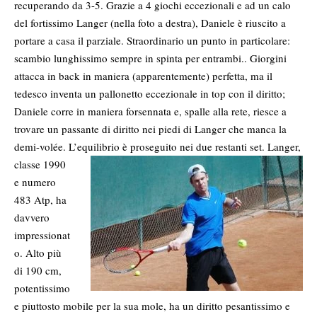
recuperando da 3-5. Grazie a 4 giochi eccezionali e ad un calo
del fortissimo Langer (nella foto a destra), Daniele è riuscito a
portare a casa il parziale. Straordinario un punto in particolare:
scambio lunghissimo sempre in spinta per entrambi.. Giorgini
attacca in back in maniera (apparentemente) perfetta, ma il
tedesco inventa un pallonetto eccezionale in top con il diritto;
Daniele corre in maniera forsennata e, spalle alla rete, riesce a
trovare un passante di diritto nei piedi di Langer che manca la
demi-volée. L’equilibrio è proseguito nei due restanti set. Langer,
classe 1990
e numero
483 Atp, ha
davvero
impressionat
o. Alto più
di 190 cm,
potentissimo
e piuttosto mobile per la sua mole, ha un diritto pesantissimo e