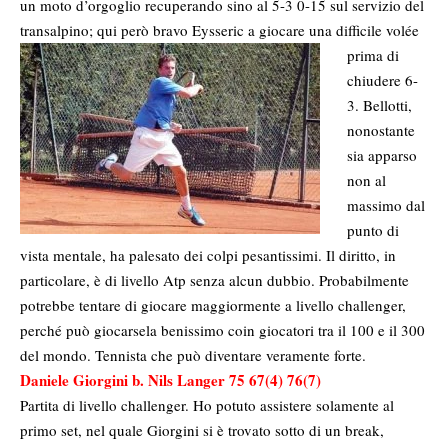
un moto d’orgoglio recuperando sino al 5-3 0-15 sul servizio del
transalpino; qui però bravo
Eysseric a giocare una difficile volée
prima di
chiudere 6-
3. Bellotti,
nonostante
sia apparso
non al
massimo dal
punto di
vista mentale, ha palesato dei colpi pesantissimi. Il diritto, in
particolare, è di livello Atp senza alcun dubbio. Probabilmente
potrebbe tentare di giocare maggiormente a livello challenger,
perché può giocarsela benissimo coin giocatori tra il 100 e il 300
del mondo. Tennista che può diventare veramente forte.
Daniele Giorgini b. Nils Langer 75 67(4) 76(7)
Partita di livello challenger. Ho potuto assistere solamente al
primo set, nel quale Giorgini si è trovato sotto di un break,