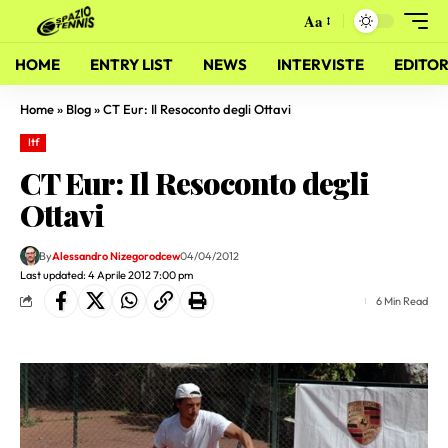
Aa
HOME
ENTRY LIST
NEWS
INTERVISTE
EDITOR
Home
»
Blog
»
CT Eur: Il Resoconto degli Ottavi
Itf
CT Eur: Il Resoconto degli
Ottavi
By
Alessandro Nizegorodcew
04/04/2012
Last updated: 4 Aprile 2012 7:00 pm
6 Min Read