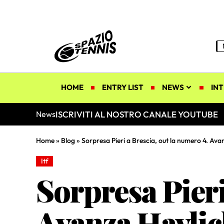
HOME
ENTRY LIST
NEWS
INT
ISCRIVITI AL NOSTRO CANALE YOUTUBE
News
Home
»
Blog
»
Sorpresa Pieri a Brescia, out la numero 4. A
Itf
Sorpresa Pieri
Avanza Havlic