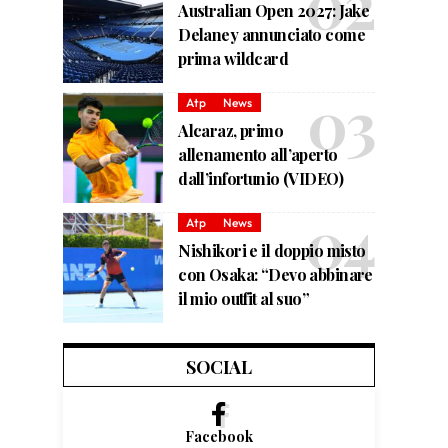
Australian Open 2027: Jake
Delaney annunciato come
prima wildcard
Atp
News
Alcaraz, primo
allenamento all’aperto
dall’infortunio (VIDEO)
Atp
News
Nishikori e il doppio misto
con Osaka: “Devo abbinare
il mio outfit al suo”
SOCIAL
Facebook