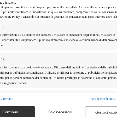
che e funzioni.
otto per acconsentire a quanto sopra o per fare scelte dettagliate. Le tue scelte saranno applicate
 È possibile modificare le impostazioni in qualsiasi momento, compreso il ritiro del consenso, ut
la Cookie Policy o cliccando sul pulsante di gestione del consenso nella parte inferiore dello sc
che
e informazioni su dispositivo e/o accedervi, Misurare le prestazioni degli annunci, Misurare le
ni dei contenuti, Comprendere il pubblico attraverso statistiche o la combinazione di dati proveni
un’altra (sempre proveniente dalle qualificazioni) che
rse.
 mai vinto un match nel main draw di un 60 mila
ing
Forza e Costanza 1911 per sfatare il tabù. Di fronte
 – numero 4 del tabellone e 188 Wta – la 24enne di
 informazioni su dispositivo e/o accedervi, Utilizzare dati limitati per la selezione della pubblici
fili per la pubblicità personalizzata, Utilizzare profili per la selezione di pubblicità personalizzat
o, che ha vissuto una svolta a fine primo set. Dopo
fili per la personalizzazione dei contenuti, Utilizzare profili per la selezione di contenuti persona
-5, l’azzurra (771 al mondo) ha trovato la forza per
 e migliorare i servizi.
break che le è valso il parziale. Nel secondo, lo
alità
Semp
to game, per il 7-5 6-3 definitivo che rappresenta
2 fornitori
Per saperne di più su
 combinare dati provenienti da altre fonti di dati, Collegare diversi dispositivi,
 carriera della toscana. Prova sfortunata, invece, per
re i dispositivi in base alle informazioni trasmesse automaticamente.
Continua
Solo necessari
Gestisci opzi
i Verona ha giocato alla pari per due ore e mezza