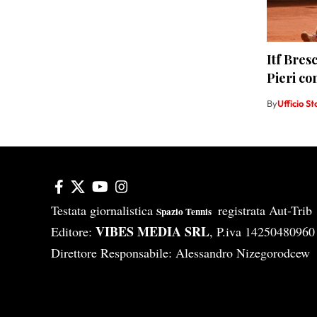
Itf Bres
Pieri co
By
Ufficio S
Testata giornalistica
registrata Aut-Tri
Spazio Tennis
VIBES MEDIA SRL
Editore:
, P.iva 14250480960
Direttore Responsabile: Alessandro Nizegorodcew