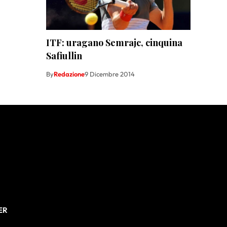
ITF: uragano Semrajc, cinquina
Safiullin
By
Redazione
9 Dicembre 2014
ER