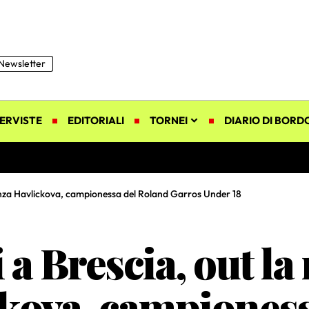
Newsletter
ERVISTE
EDITORIALI
TORNEI
DIARIO DI BORD
vanza Havlickova, campionessa del Roland Garros Under 18
 a Brescia, out l
kova, campioness