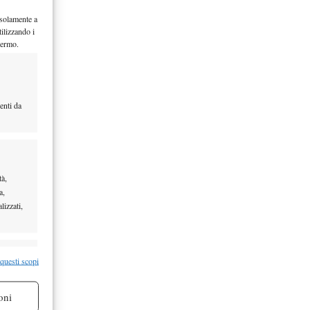
 solamente a
ilizzando i
hermo.
enti da
tà,
a,
lizzati,
re attivo
 questi scopi
oni