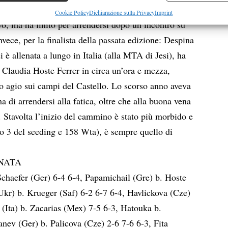
uka (263 Wta), ha vinto il primo set, ha recuperato
re la sicurezza, prevenire e rilevare frodi, correggere errori,
Cookie Policy
Dichiarazione sulla Privacy
Imprint
ivo, ma ha finito per arrendersi dopo un incontro su
 e presentare pubblicità e contenuto, Salvare e comunicare le
Semp
sulla privacy.
invece, per la finalista della passata edizione: Despina
 è allenata a lungo in Italia (alla MTA di Jesi), ha
 Claudia Hoste Ferrer in circa un’ora e mezza,
o agio sui campi del Castello. Lo scorso anno aveva
a di arrendersi alla fatica, oltre che alla buona vena
. Stavolta l’inizio del cammino è stato più morbido e
ero 3 del seeding e 158 Wta), è sempre quello di
RNATA
Schaefer (Ger) 6-4 6-4, Papamichail (Gre) b. Hoste
Ukr) b. Krueger (Saf) 6-2 6-7 6-4, Havlickova (Cze)
i (Ita) b. Zacarias (Mex) 7-5 6-3, Hatouka b.
anev (Ger) b. Palicova (Cze) 2-6 7-6 6-3, Fita