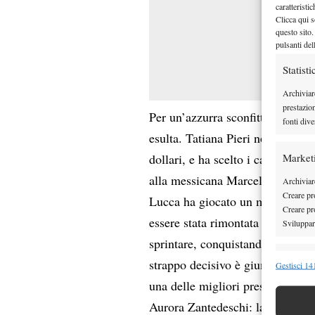
caratteristi
Clicca qui s
questo sito.
pulsanti del
Statisti
Archiviar
prestazio
Per un’azzurra sconfitta, ce n’è 
fonti dive
esulta. Tatiana Pieri non aveva
Market
dollari, e ha scelto i campi del 
alla messicana Marcela Zacarias
Archiviare
Creare pro
Lucca ha giocato un match attent
Creare pro
essere stata rimontata da 5-1 a 5
Sviluppare
sprintare, conquistando un altro 
Funzion
strappo decisivo è giunto nel ses
Gestisci 141
Abbinare e
una delle migliori prestazioni in
Identifica
Aurora Zantedeschi: la 22enne d