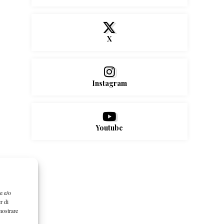
X
Instagram
Youtube
e e/o
r di
mostrare