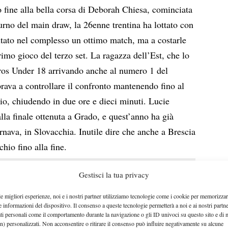
o fine alla bella corsa di Deborah Chiesa, cominciata
turno del main draw, la 26enne trentina ha lottato con
utato nel complesso un ottimo match, ma a costarle
rimo gioco del terzo set. La ragazza dell’Est, che lo
ros Under 18 arrivando anche al numero 1 del
brava a controllare il confronto mantenendo fino al
io, chiudendo in due ore e dieci minuti. Lucie
lla finale ottenuta a Grado, e quest’anno ha già
Trnava, in Slovacchia. Inutile dire che anche a Brescia
hio fino alla fine.
Gestisci la tua privacy
le migliori esperienze, noi e i nostri partner utilizziamo tecnologie come i cookie per memorizzar
e informazioni del dispositivo. Il consenso a queste tecnologie permetterà a noi e ai nostri partne
ati personali come il comportamento durante la navigazione o gli ID univoci su questo sito e di 
n) personalizzati. Non acconsentire o ritirare il consenso può influire negativamente su alcune