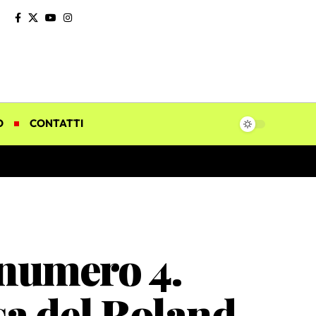
O
CONTATTI
a numero 4.
a del Roland