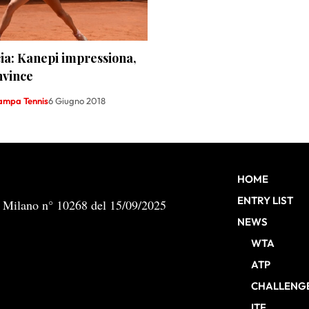
cia: Kanepi impressiona,
nvince
tampa Tennis
6 Giugno 2018
HOME
ENTRY LIST
b Milano n° 10268 del 15/09/2025
NEWS
WTA
ATP
CHALLENG
ITF