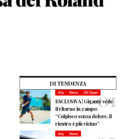
DI TENDENZA
Atp
News
US Open
ESCLUSIVA | Gigante vede
il ritorno in campo:
“Colpisco senza dolore, il
rientro è più vicino”
Atp
News