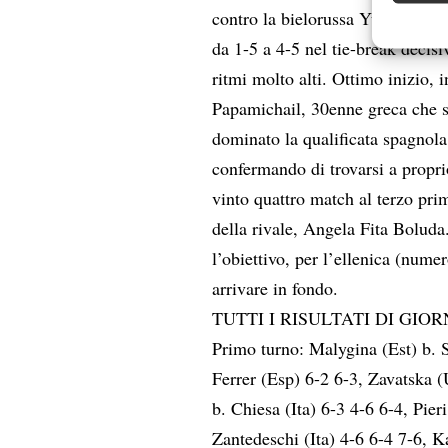
contro la bielorussa Yuliya Hato
Garanti
da 1-5 a 4-5 nel tie-break decis
Erogare
scelte 
ritmi molto alti. Ottimo inizio, 
Papamichail, 30enne greca che si
dominato la qualificata spagnola
confermando di trovarsi a propri
vinto quattro match al terzo prim
della rivale, Angela Fita Boluda
l’obiettivo, per l’ellenica (num
arrivare in fondo.
TUTTI I RISULTATI DI GIO
Primo turno: Malygina (Est) b. 
Ferrer (Esp) 6-2 6-3, Zavatska (
b. Chiesa (Ita) 6-3 4-6 6-4, Pier
Zantedeschi (Ita) 4-6 6-4 7-6, K