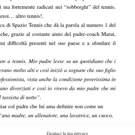
 ma fortemente radicati nei “sobborghi” del tennis.
ri eroi… altro tennis!.
ca di Spazio Tennis che dà la parola al numero 1 del
che, grazie al costante aiuto del padre-coach Marat,
rmi difficoltà presenti nel suo paese e a sfondare il
are a tennis. Mio padre lesse su un quotidiano che i
rano molto alti e così iniziò a sognare che suo figlio
ofessionista, vista anche la condizione poverissima in
rano divorziati e così io vivevo da mio padre che mi
 tassista di notte”.
iiar col padre che lui ama definire non come un
“una madre, un allenatore, una lavatrice, un cuoco,
primo torneo Under 7, mentre a 14 diventai il miglior
Gestisci la tua privacy