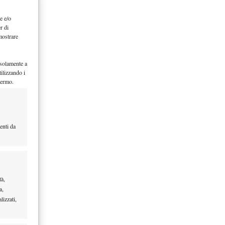
e e/o
r di
mostrare
 solamente a
ilizzando i
hermo.
enti da
tà,
a,
lizzati,