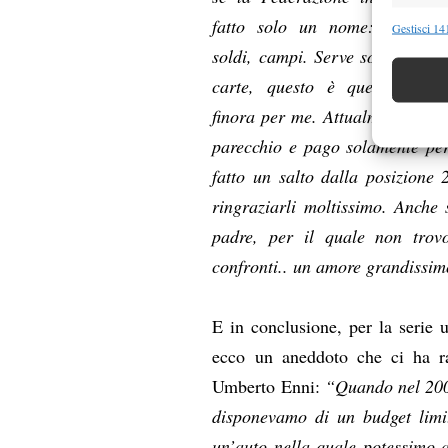
Funzion
fatto solo un nome: non ha 
Gestisci 141
soldi, campi. Serve solo a firma
Abbinare e
Identifica
carte, questo è quello che h
finora per me. Attualmente mi 
Garanti
parecchio e pago solamente per
Erogare
fatto un salto dalla posizione
scelte 
ringraziarli moltissimo. Anche 
padre, per il quale non trov
confronti.. un amore grandissi
E in conclusione, per la serie 
ecco un aneddoto che ci ha rac
Umberto Enni:
“Quando nel 2009
disponevamo di un budget limit
un’auto nella quale potessimo 