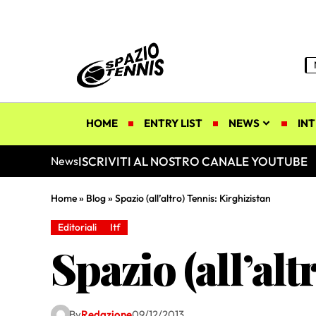
HOME
ENTRY LIST
NEWS
INT
ISCRIVITI AL NOSTRO CANALE YOUTUBE
News
Home
»
Blog
»
Spazio (all’altro) Tennis: Kirghizistan
Editoriali
Itf
Spazio (all’alt
By
Redazione
09/12/2013