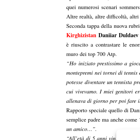
quei numerosi scenari sommersi
Altre realtà, altre difficoltà, alt
Seconda tappa della nuova rubri
Kirghizistan
Daniiar Duldaev
è riuscito a contrastare le eno
muro dei top 700 Atp.
“Ho iniziato prestissimo a gioc
montepremi nei tornei di tennis e
potesse diventare un tennista pr
cui vivevamo. I miei genitori e
allenava di giorno per poi fare il
Rapporto speciale quello di Dan
semplice padre ma anche come
un amico…”.
“All’età di 5 anni vinsi il mio 