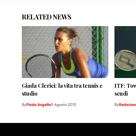
RELATED NEWS
Giada Clerici: la vita tra tennis e
ITF: To
studio
scudi
By
Paolo Angella
9 Agosto 2015
By
Redazion