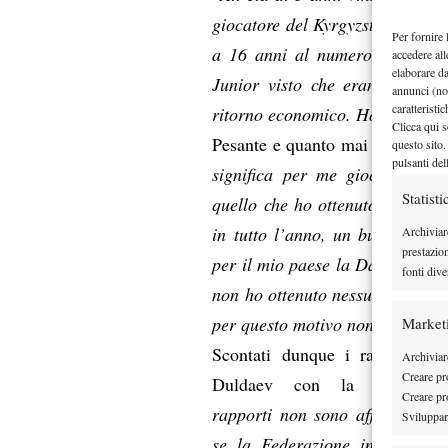
giocatore del Kyrgyzstan e il n
Per fornire 
a 16 anni al numero 162 nel r
accedere all
elaborare d
Junior visto che erano troppo 
annunci (no
caratteristi
ritorno economico. Ho ottenuto 
Clicca qui s
Pesante e quanto mai chiara inv
questo sito.
pulsanti del
significa per me giocare la C
Statisti
quello che ho ottenuto dalla Fe
in tutto l’anno, un budget trop
Archiviar
prestazio
per il mio paese la Davis circa
fonti dive
non ho ottenuto nessun premio i
per questo motivo non ho nessun
Market
Scontati dunque i rapporti di
Archiviare
Creare pro
Duldaev con la Federaz
Creare pro
rapporti non sono affatto buon
Sviluppare
se la Federazione in Kyrgyzs