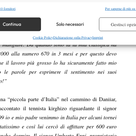
alità
Semp
potere,
0 fornitori
Per saperne di più su
re delle
 combinare dati provenienti da altre fonti di dati, Collegare diversi dispositivi,
re i dispositivi in base alle informazioni trasmesse automaticamente.
Continua
Solo necessari
Gestisci opzi
a fatto
alleno alla Istanbul Tennis Academy dove mi aiutano
re la sicurezza, prevenire e rilevare frodi, correggere errori,
Cookie Policy
Dichiarazione sulla Privacy
Imprint
 mangiare. Da quando sono là la mia classifica ha
 e presentare pubblicità e contenuto, Salvare e comunicare le
Semp
 2000 alla numero 670 in 3 mesi e per questo devo
sulla privacy.
se il lavoro più grosso lo ha sicuramente fatto mio
o le parole per esprimere il sentimento nei suoi
mo!”
una “piccola parte d’Italia” nel cammino di Daniiar,
contato il tennista kirghizo riguardante il signor
 io e mio padre venimmo in Italia per alcuni tornei
atissimo e così lui cercò di affittare per 600 euro
anche dormire. Il signor Umberto Enni, proprietario