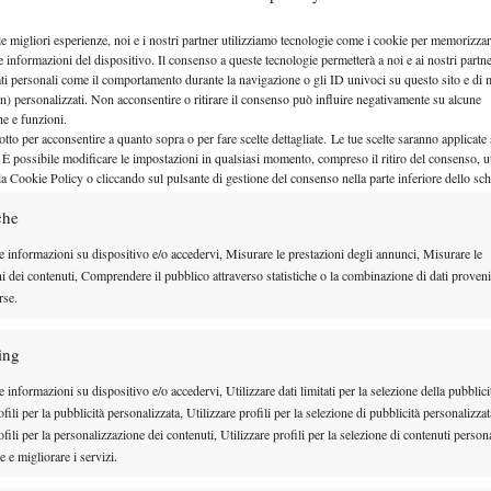
umero 1 del Team della Coppa Davis per poi arrivare
le migliori esperienze, noi e i nostri partner utilizziamo tecnologie come i cookie per memorizzar
anking Under 18. Tuttavia non disputai più tornei
e informazioni del dispositivo. Il consenso a queste tecnologie permetterà a noi e ai nostri partne
ati personali come il comportamento durante la navigazione o gli ID univoci su questo sito e di 
costosi da disputare solo per il ranking senza un
n) personalizzati. Non acconsentire o ritirare il consenso può influire negativamente su alcune
che e funzioni.
invece il primo primo punto Atp all’età di 18 anni”.
otto per acconsentire a quanto sopra o per fare scelte dettagliate. Le tue scelte saranno applicate
ece la sua posizione riguardo la Coppa Davis:
“Cosa
 È possibile modificare le impostazioni in qualsiasi momento, compreso il ritiro del consenso, ut
la Cookie Policy o cliccando sul pulsante di gestione del consenso nella parte inferiore dello sc
oppa Davis? Non significa proprio niente!!! Tutto
che
derazione mi è bastato solo per disputare 4-5 tornei
po basso per un tennista professionista. Ho giocato
e informazioni su dispositivo e/o accedervi, Misurare le prestazioni degli annunci, Misurare le
ni dei contenuti, Comprendere il pubblico attraverso statistiche o la combinazione di dati proveni
 due anni fa ma, nonostante avessi vinto 8 match su 8
rse.
n denaro, nessuno è venuto a congratularsi con me e
a intenzione di tornare a giocare la Coppa Davis”.
ing
 Daniiar
 informazioni su dispositivo e/o accedervi, Utilizzare dati limitati per la selezione della pubblici
fili per la pubblicità personalizzata, Utilizzare profili per la selezione di pubblicità personalizzat
ione:
“I
fili per la personalizzazione dei contenuti, Utilizzare profili per la selezione di contenuti persona
i, anche
 e migliorare i servizi.
tan è di