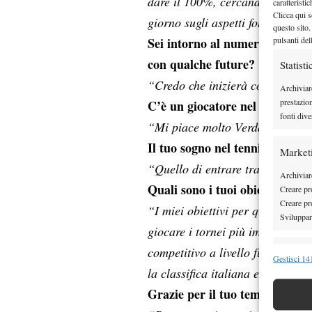
dare il 100%, cercando di alzar
caratteristi
Clicca qui s
giorno sugli aspetti fondamental
questo sito.
pulsanti del
Sei intorno al numero 200 della
con qualche future?
Statisti
“Credo che inizierà con i tornei 
Archiviar
prestazio
C’è un giocatore nel circuito al
fonti dive
“Mi piace molto Verdasco perc
Il tuo sogno nel tennis?
Market
“Quello di entrare tra i top-10
Archiviare
Quali sono i tuoi obiettivi per
Creare pro
Creare pro
“I miei obiettivi per questa stag
Sviluppare
giocare i tornei più importanti 
competitivo a livello future. I 
Funzion
Gestisci 141
la classifica italiana e alcuni It
Abbinare e
Identifica
Grazie per il tuo tempo Andrea