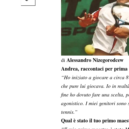
Alessandro Nizegorodcew
di
Andrea, raccontaci per prima c
“Ho iniziato a giocare a circa 8
che pure lui giocava. Io in real
fine ho dovuto fare una scelta, p
agonistico. I miei genitori sono 
tennis.”
Qual è stato il tuo primo maest
“Il mio primo maestro è stato M