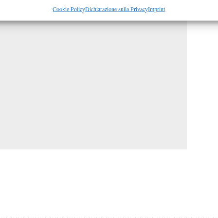
re la sicurezza, prevenire e rilevare frodi, correggere errori,
Cookie Policy
Dichiarazione sulla Privacy
Imprint
 e presentare pubblicità e contenuto, Salvare e comunicare le
Semp
sulla privacy.