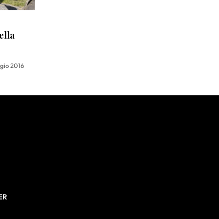
ella
gio 2016
ER