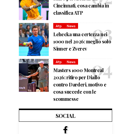
Cincinnati, cosa cambia in
classifica ATP
Atp
News
Lehecka una certezza nei
1000 nel 2026: meglio solo
Sinner e Zverev
Atp
News
Masters 1000 Montreal
2026: ritiro per Diallo
contro Darderi, motivo e
cosa succede con le
scommesse
SOCIAL