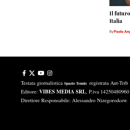
Il futur
Italia
By
Paolo An
Testata giornalistica
registrata Aut-Tri
Spazio Tennis
VIBES MEDIA SRL
Editore:
, P.iva 14250480960
Direttore Responsabile: Alessandro Nizegorodcew