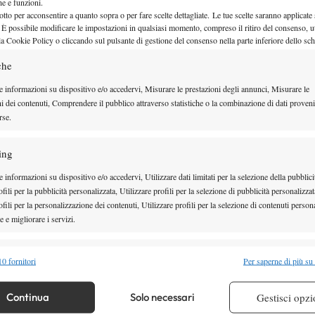
e l’intensità del mio gioco, lavorando giorno dopo
che e funzioni.
otto per acconsentire a quanto sopra o per fare scelte dettagliate. Le tue scelte saranno applicate
i.”
 È possibile modificare le impostazioni in qualsiasi momento, compreso il ritiro del consenso, ut
la Cookie Policy o cliccando sul pulsante di gestione del consenso nella parte inferiore dello sc
 classifica Itf Under 18, credi di iniziare anche
che
futures verso la fine del 2010.”
e informazioni su dispositivo e/o accedervi, Misurare le prestazioni degli annunci, Misurare le
ni dei contenuti, Comprendere il pubblico attraverso statistiche o la combinazione di dati proveni
 quale ti ispiri?
rse.
hé è mancino come me.”
ing
0…”
 informazioni su dispositivo e/o accedervi, Utilizzare dati limitati per la selezione della pubblici
 la seconda parte del 2010?
fili per la pubblicità personalizzata, Utilizzare profili per la selezione di pubblicità personalizzat
fili per la personalizzazione dei contenuti, Utilizzare profili per la selezione di contenuti persona
ione sono innalzare il mio livello di gioco e andare a
 e migliorare i servizi.
Itf Under 18 e provare, nonché provare ad essere
miei prossimi tornei saranno due open per migliorare
alità
Semp
0 fornitori
Per saperne di più su
f Grade 2.”
 combinare dati provenienti da altre fonti di dati, Collegare diversi dispositivi,
re i dispositivi in base alle informazioni trasmesse automaticamente.
 e in bocca al lupo..
Continua
Solo necessari
Gestisci opzi