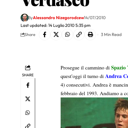
By
Alessandro Nizegorodcew
14/07/2010
Last updated: 14 Luglio 2010 5:35 pm
3 Min Read
Share
Spazio
Prosegue il cammino di
Andrea Ce
SHARE
quest’oggi il turno di
4) consecutivi. Andrea è mancino
febbraio del 1993. Andiamo a c