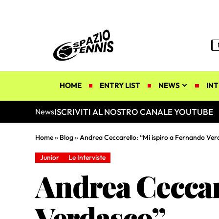
HOME
ENTRY LIST
NEWS
INT
ISCRIVITI AL NOSTRO CANALE YOUTUBE
News
Home
»
Blog
»
Andrea Ceccarello: “Mi ispiro a Fernando Ver
Junior
Le Interviste
Andrea Ceccar
Verdasco”