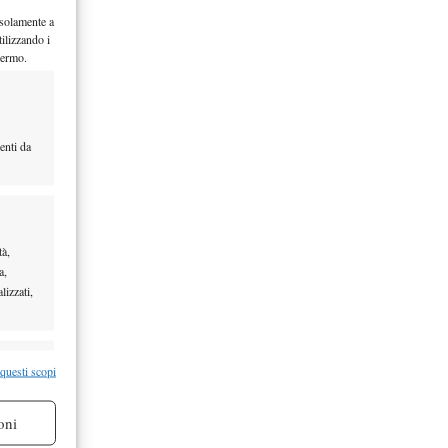
 solamente a
ilizzando i
hermo.
enti da
tà,
a,
lizzati,
re attivo
 questi scopi
oni