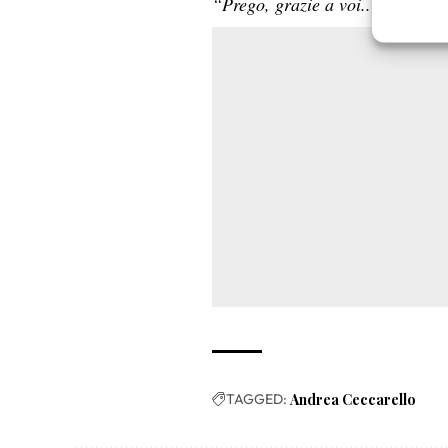
“Prego, grazie a voi.. Crepi!”
Garanti
Erogare
scelte 
TAGGED:
Andrea Ceccarello