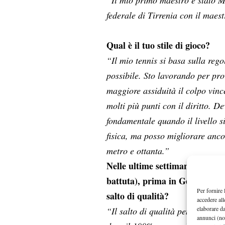
federale di Tirrenia con il mae
Qual è il tuo stile di gioco?
“Il mio tennis si basa sulla rego
possibile. Sto lavorando per pr
maggiore assiduità il colpo vinc
molti più punti con il diritto. D
fondamentale quando il livello s
fisica, ma posso migliorare anc
metro e ottanta.”
Nelle ultime settimane hai con
battuta), prima in Germania e
Per fornire 
salto di qualità?
accedere all
elaborare d
“Il salto di qualità penso sia do
annunci (no