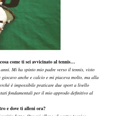
osa come ti sei avvicinato al tennis…
 anni. Mi ha spinto mio padre verso il tennis, visto
tà giocavo anche e calcio e mi piaceva molto, ma alla
erché è impossibile praticare due sport a livello
stati fondamentali per il mio approdo definitivo al
ro e dove ti alleni ora?
aurizio Iezza. Ora mi alleno al centro tecnico