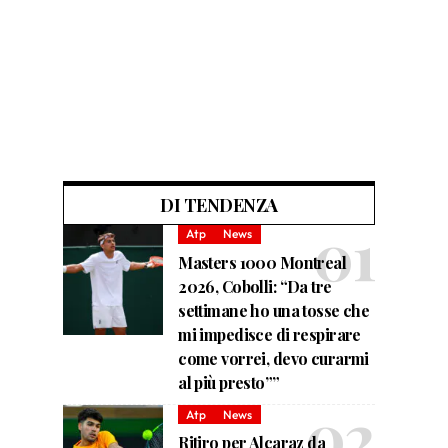
DI TENDENZA
Atp
News
Masters 1000 Montreal
2026, Cobolli: “Da tre
settimane ho una tosse che
mi impedisce di respirare
come vorrei, devo curarmi
al più presto””
Atp
News
Ritiro per Alcaraz da