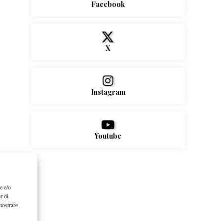
Facebook
X
Instagram
Youtube
e e/o
r di
mostrare