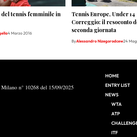
o del tennis femminile in
Tennis Europe, Under 14
Correggio: il resoconto d
seconda giornata
gella
4 Marzo 2016
By
Alessandro Nizegorodcew
24 Mag
HOME
ENTRY LIST
b Milano n° 10268 del 15/09/2025
NEWS
WTA
ATP
CHALLENG
ITF