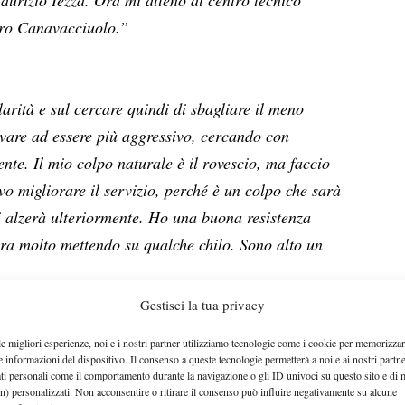
stro Canavacciuolo.”
larità e sul cercare quindi di sbagliare il meno
ovare ad essere più aggressivo, cercando con
ente. Il mio colpo naturale è il rovescio, ma faccio
evo migliorare il servizio, perché è un colpo che sarà
i alzerà ulteriormente. Ho una buona resistenza
ora molto mettendo su qualche chilo. Sono alto un
quistato due tornei consecutivi (Grade 4 su terra
Gestisci la tua privacy
 quindi in Olanda. A cosa pensi sia dovuto questo
le migliori esperienze, noi e i nostri partner utilizziamo tecnologie come i cookie per memorizzar
e informazioni del dispositivo. Il consenso a queste tecnologie permetterà a noi e ai nostri partne
ati personali come il comportamento durante la navigazione o gli ID univoci su questo sito e di 
vuto ai costanti allenamenti in cui sono riuscito a
n) personalizzati. Non acconsentire o ritirare il consenso può influire negativamente su alcune