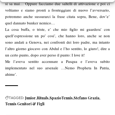
si sa mai… Oppure facciamo due saltelli di attivazione e poi ci
voltiamo e siamo pronti a fronteggiare di nuovo l’avversario,
potremmo anche sussurarci la frase citata sopra, Bene, dov’e’
quel dannato bunker nemico…
La cosa buffa, o triste, e’ che mio figlio mi guardera’ con
quell’espressione un po’ cosi’, che hanno loro, anche se non
sono andati a Genova, nei confronti dei loro padre, ma intanto
l’altro giorno giocavo con Abdul e l’ho sentito, lo giuro!, dire a
un certo punto, dopo aver perso il punto: I love it!
Me l’aveva sentito accennare a Pasqua e l’aveva subito
implementato nel suo arsenale …Nemo Propheta In Patria,
ahime’.
TAGGED:
Junior
Rituals
SpazioTennis
Stefano Grazia
Tennis Genitori & Figli