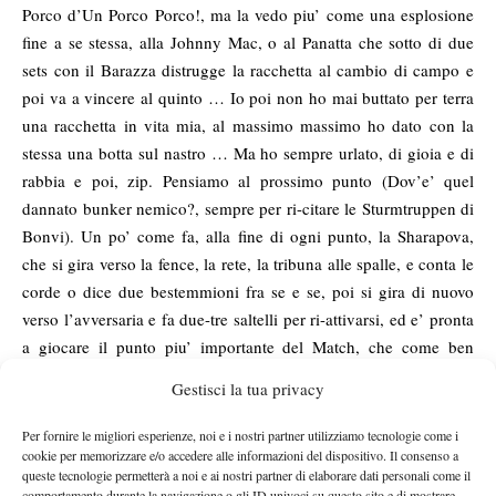
Porco d’Un Porco Porco!, ma la vedo piu’ come una esplosione
fine a se stessa, alla Johnny Mac, o al Panatta che sotto di due
sets con il Barazza distrugge la racchetta al cambio di campo e
poi va a vincere al quinto … Io poi non ho mai buttato per terra
una racchetta in vita mia, al massimo massimo ho dato con la
stessa una botta sul nastro … Ma ho sempre urlato, di gioia e di
rabbia e poi, zip. Pensiamo al prossimo punto (Dov’e’ quel
dannato bunker nemico?, sempre per ri-citare le Sturmtruppen di
Bonvi). Un po’ come fa, alla fine di ogni punto, la Sharapova,
che si gira verso la fence, la rete, la tribuna alle spalle, e conta le
corde o dice due bestemmioni fra se e se, poi si gira di nuovo
verso l’avversaria e fa due-tre saltelli per ri-attivarsi, ed e’ pronta
a giocare il punto piu’ importante del Match, che come ben
sapete tutti, e’ sempre The Next , il Prossimo.
Gestisci la tua privacy
Per fornire le migliori esperienze, noi e i nostri partner utilizziamo tecnologie come i
cookie per memorizzare e/o accedere alle informazioni del dispositivo. Il consenso a
queste tecnologie permetterà a noi e ai nostri partner di elaborare dati personali come il
comportamento durante la navigazione o gli ID univoci su questo sito e di mostrare