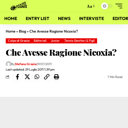
Aa
HOME
ENTRY LIST
NEWS
INTERVISTE
EDITOR
Home
»
Blog
»
Che Avesse Ragione Nicoxia?
Colpo di Grazia
Editoriali
Junior
Tennis Genitori & Figli
Che Avesse Ragione Nicoxia?
By
Stefano Grazia
29/07/2011
Last updated: 29 Luglio 2011 1:39 pm
7 Min Read