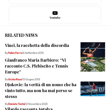
Youtube
RELATED NEWS
Vinci, la racchetta della discordia
By
Fabio Ferro
16 Settembre 2015
Gianfranco Maria Barbiero: “Vi
racconto C.S. Plebiscito e Tennis
Europe”
By
Giulia Rossi
13 Giugno 2015
Djokovic: la verità di un uomo che ha
vinto tutto, ma non ha mai perso se
stesso
By
Daniele Testai
12 Novembre 2025
Vilardo racconta Antalya…