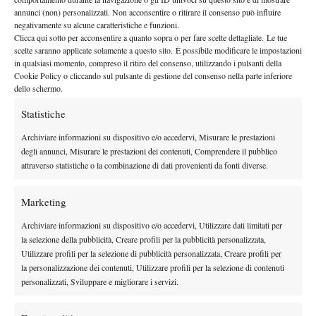
annunci (non) personalizzati. Non acconsentire o ritirare il consenso può influire
negativamente su alcune caratteristiche e funzioni.
Clicca qui sotto per acconsentire a quanto sopra o per fare scelte dettagliate. Le tue
scelte saranno applicate solamente a questo sito. È possibile modificare le impostazioni
in qualsiasi momento, compreso il ritiro del consenso, utilizzando i pulsanti della
Cookie Policy o cliccando sul pulsante di gestione del consenso nella parte inferiore
dello schermo.
Statistiche
Archiviare informazioni su dispositivo e/o accedervi, Misurare le prestazioni
degli annunci, Misurare le prestazioni dei contenuti, Comprendere il pubblico
attraverso statistiche o la combinazione di dati provenienti da fonti diverse.
Marketing
Archiviare informazioni su dispositivo e/o accedervi, Utilizzare dati limitati per
la selezione della pubblicità, Creare profili per la pubblicità personalizzata,
Utilizzare profili per la selezione di pubblicità personalizzata, Creare profili per
la personalizzazione dei contenuti, Utilizzare profili per la selezione di contenuti
Ecco, se mai mio figlio, ma non accadra’, tornasse ad Abuja e
personalizzati, Sviluppare e migliorare i servizi.
stanco di ciondolare senza fare nulla tutto il giorno se non
rincoglionirsi su feisbuk, mi chiedesse dopo 3-4 settimane di