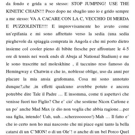
da fondo e grida a se stesso: STOP JUMPING! USE THE
KINETIC CHAIN!!! Poco dopo ne sbaglio uno io e grido sempre
a me stesso: VA A CACARE CON LA C, VECCHIO DI MERDA
E PUZZOLENTE!!!! E improvvisamente ho avuto come
un’epifania e mi sono affrettato verso la sedia (una sedia
pieghevole da spiaggia comprata in Angola e che mi porto dietro
insieme col cooler pieno di bibite fresche per affrontare le 4-5
ore di tennis nei week ends di Abuja al National Stadium) e me
le sono trascritte nel moleskhine , il taccuino reso famoso da
Hemingway e Chatwin e che io, noblesse oblige, uso da anni per
placare la mia ansia grafomana. Cosa mi sono annotato
dunque?,che ,in effetti qualcuno avrebbe potuto e ancora
potrebbe dire Tale il Padre … E insomma, come ti aspettavi che
venisse fuori tuo Figlio? Che e’ cio’ che sostiene Nicox Carlone e
un po’ anche Mad Max (e dio non voglia che abbia ragione…per
sua figlia, intendo! Uah, uah…scherzoooooo!) Mah … Il fatto e’
che io certo non ho mai nascosto che mi piace ogni tanto la bella
catarsi di un C’MON! o di un Ole’! o anche di un bel Porco Quel