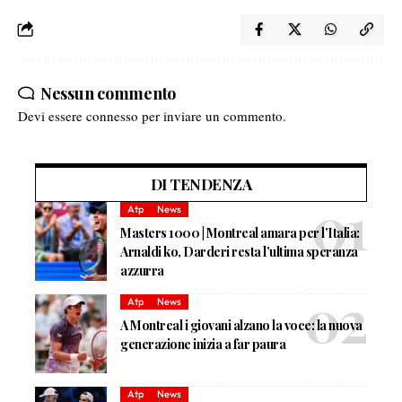
Nessun commento
Devi essere
connesso
per inviare un commento.
DI TENDENZA
Atp
News
Masters 1000 | Montreal amara per l’Italia:
Arnaldi ko, Darderi resta l’ultima speranza
azzurra
Atp
News
A Montreal i giovani alzano la voce: la nuova
generazione inizia a far paura
Atp
News