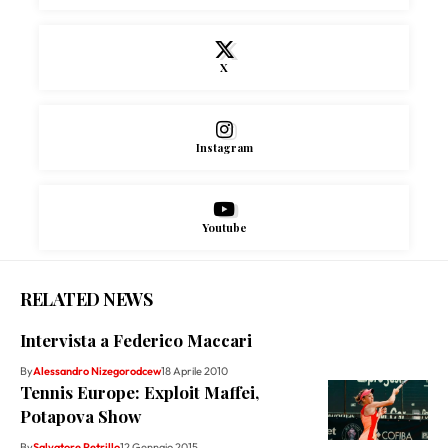
X
Instagram
Youtube
RELATED NEWS
Intervista a Federico Maccari
By
Alessandro Nizegorodcew
18 Aprile 2010
Tennis Europe: Exploit Maffei,
Potapova Show
By
Salvatore Petrillo
12 Gennaio 2015