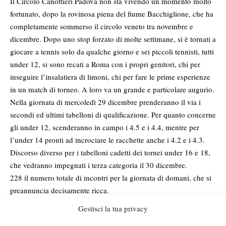
Il Circolo Canottieri Padova non sta vivendo un momento molto
fortunato, dopo la rovinosa piena del fiume Bacchiglione, che ha
completamente sommerso il circolo veneto tra novembre e
dicembre. Dopo uno stop forzato di molte settimane, si è tornati a
giocare a tennis solo da qualche giorno e sei piccoli tennisti, tutti
under 12, si sono recati a Roma con i propri genitori, chi per
inseguire l’insalatiera di limoni, chi per fare le prime esperienze
in un match di torneo. A loro va un grande e particolare augurio.
Nella giornata di mercoledì 29 dicembre prenderanno il via i
secondi ed ultimi tabelloni di qualificazione. Per quanto concerne
gli under 12, scenderanno in campo i 4.5 e i 4.4, mentre per
l’under 14 pronti ad incrociare le racchette anche i 4.2 e i 4.3.
Discorso diverso per i tabelloni cadetti dei tornei under 16 e 18,
che vedranno impegnati i terza categoria il 30 dicembre.
228 il numero totale di incontri per la giornata di domani, che si
preannuncia decisamente ricca.
Per quanto riguarda i tabelloni, gli orari e tutte le altre
Gestisci la tua privacy
informazioni utili, sono consultabili sul sito web ufficiale del