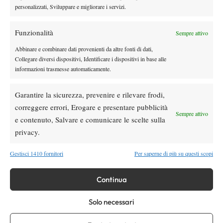
personalizzati, Sviluppare e migliorare i servizi.
Funzionalità
Sempre attivo
Abbinare e combinare dati provenienti da altre fonti di dati,
TAGGED:
Junior
Lemon Bowl
Lemon Bowl 2011
Tennis
Collegare diversi dispositivi, Identificare i dispositivi in base alle
informazioni trasmesse automaticamente.
Garantire la sicurezza, prevenire e rilevare frodi,
correggere errori, Erogare e presentare pubblicità
Sempre attivo
e contenuto, Salvare e comunicare le scelte sulla
Nessun commento
privacy.
Devi essere
connesso
per inviare un commento.
Gestisci 1410 fornitori
Per saperne di più su questi scopi
DI TENDENZA
Continua
Atp
News
Solo necessari
Masters 1000 Montreal 2026:
Bolelli/Vavassori fuori al primo turno