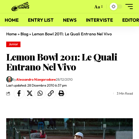
Aa
HOME
ENTRY LIST
NEWS
INTERVISTE
EDITOR
Home
»
Blog
»
Lemon Bowl 2011: Le Quali Entrano Nel Vivo
Junior
Lemon Bowl 2011: Le Quali
Entrano Nel Vivo
By
Alessandro Nizegorodcew
28/12/2010
Last updated: 28 Dicembre 2010 6:37 pm
3 Min Read