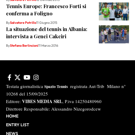
Tennis Europe: Francesco Forti si
conferma a Foligno
By
Salvatore Petrillo
11 Giugno 2015
La situazione del tennis in Albania:
intervista a Genci Cakciri
By
Stefano Berlincioni
11 Marzo 2016
Testata giornalistica
registrata Aut-Trib Milano n°
Spazio Tennis
10268 del 15/09/2025
VIBES MEDIA SRL
Editore:
, P.iva 14250480960
Direttore Responsabile: Alessandro Nizegorodcew
HOME
ENTRY LIST
NEWS