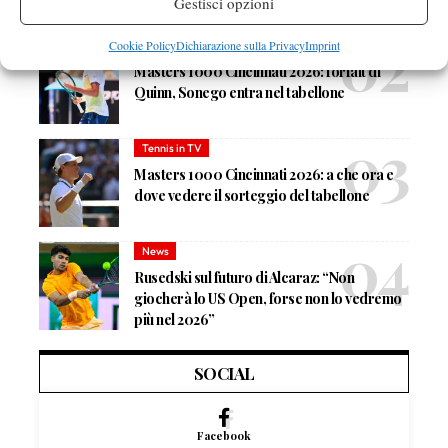
Gestisci opzioni
Cookie Policy
Dichiarazione sulla Privacy
Imprint
News
Masters 1000 Cincinnati 2026: forfait di
Quinn, Sonego entra nel tabellone
Tennis in TV
Masters 1000 Cincinnati 2026: a che ora e
dove vedere il sorteggio del tabellone
News
Rusedski sul futuro di Alcaraz: “Non
giocherà lo US Open, forse non lo vedremo
più nel 2026”
SOCIAL
Facebook