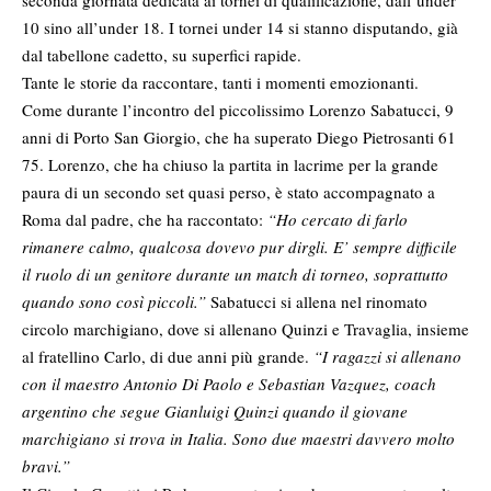
seconda giornata dedicata ai tornei di qualificazione, dall’under
10 sino all’under 18. I tornei under 14 si stanno disputando, già
dal tabellone cadetto, su superfici rapide.
Tante le storie da raccontare, tanti i momenti emozionanti.
Come durante l’incontro del piccolissimo Lorenzo Sabatucci, 9
anni di Porto San Giorgio, che ha superato Diego Pietrosanti 61
75. Lorenzo, che ha chiuso la partita in lacrime per la grande
paura di un secondo set quasi perso, è stato accompagnato a
Roma dal padre, che ha raccontato:
“Ho cercato di farlo
rimanere calmo, qualcosa dovevo pur dirgli. E’ sempre difficile
il ruolo di un genitore durante un match di torneo, soprattutto
quando sono così piccoli.”
Sabatucci si allena nel rinomato
circolo marchigiano, dove si allenano Quinzi e Travaglia, insieme
al fratellino Carlo, di due anni più grande.
“I ragazzi si allenano
con il maestro Antonio Di Paolo e Sebastian Vazquez, coach
argentino che segue Gianluigi Quinzi quando il giovane
marchigiano si trova in Italia. Sono due maestri davvero molto
bravi.”