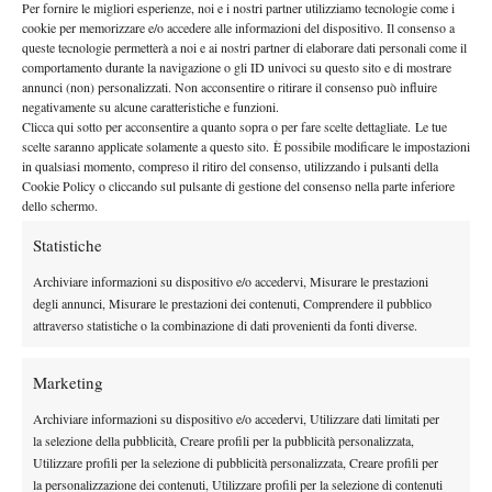
torneo:
www.lemonbowl.it
Per fornire le migliori esperienze, noi e i nostri partner utilizziamo tecnologie come i
cookie per memorizzare e/o accedere alle informazioni del dispositivo. Il consenso a
queste tecnologie permetterà a noi e ai nostri partner di elaborare dati personali come il
comportamento durante la navigazione o gli ID univoci su questo sito e di mostrare
annunci (non) personalizzati. Non acconsentire o ritirare il consenso può influire
negativamente su alcune caratteristiche e funzioni.
Clicca qui sotto per acconsentire a quanto sopra o per fare scelte dettagliate. Le tue
scelte saranno applicate solamente a questo sito. È possibile modificare le impostazioni
in qualsiasi momento, compreso il ritiro del consenso, utilizzando i pulsanti della
Cookie Policy o cliccando sul pulsante di gestione del consenso nella parte inferiore
dello schermo.
Statistiche
Archiviare informazioni su dispositivo e/o accedervi, Misurare le prestazioni
degli annunci, Misurare le prestazioni dei contenuti, Comprendere il pubblico
attraverso statistiche o la combinazione di dati provenienti da fonti diverse.
Marketing
Archiviare informazioni su dispositivo e/o accedervi, Utilizzare dati limitati per
la selezione della pubblicità, Creare profili per la pubblicità personalizzata,
Utilizzare profili per la selezione di pubblicità personalizzata, Creare profili per
la personalizzazione dei contenuti, Utilizzare profili per la selezione di contenuti