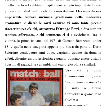
quello che fu – lo abbiamo capito bene – il più importante torneo
Ovviamente era
juniores mondiale sulle sorti del tennis italiano.
impossibile trovare un’unica gradazione della medesima
cromatura, e dietro le sorti azzurre vi sono tante piccole
sfaccettature: c’è chi, attraverso l’Orange Bowl, è divenuto un
tennista affermato, e chi nemmeno ci si è avvicinato
. Tra la
vittoria, la prima italiana, del 1971 di Corrado Barazzutti, under
18, e quella nella categoria appena più bassa da parte di Dario
Sciortino ventiquattro anni dopo, carpiamo quanto sia dura, in
effetti, divenire un professionista e quanto possano essere distanti
i destini di ragazzi, le cui ambizioni erano giocoforza similari.
“
Per me è stato
fondamentale, potrei
tranquillamente dire che
è stato il torneo
attraverso il quale sono
diventata
professionista.
” a