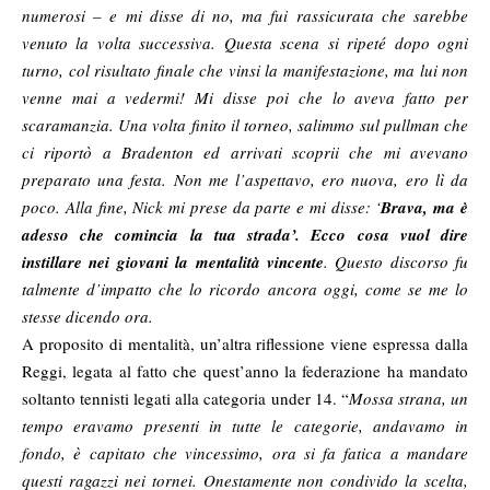
numerosi – e mi disse di no, ma fui rassicurata che sarebbe
venuto la volta successiva. Questa scena si ripeté dopo ogni
turno, col risultato finale che vinsi la manifestazione, ma lui non
venne mai a vedermi! Mi disse poi che lo aveva fatto per
scaramanzia. Una volta finito il torneo, salimmo sul pullman che
ci riportò a Bradenton ed arrivati scoprii che mi avevano
preparato una festa. Non me l’aspettavo, ero nuova, ero lì da
poco. Alla fine, Nick mi prese da parte e mi disse: ‘
Brava, ma è
adesso che comincia la tua strada’. Ecco cosa vuol dire
instillare nei giovani la mentalità vincente
. Questo discorso fu
talmente d’impatto che lo ricordo ancora oggi, come se me lo
stesse dicendo ora.
A proposito di mentalità, un’altra riflessione viene espressa dalla
Reggi, legata al fatto che quest’anno la federazione ha mandato
soltanto tennisti legati alla categoria under 14. “
Mossa strana, un
tempo eravamo presenti in tutte le categorie, andavamo in
fondo, è capitato che vincessimo, ora si fa fatica a mandare
questi ragazzi nei tornei. Onestamente non condivido la scelta,