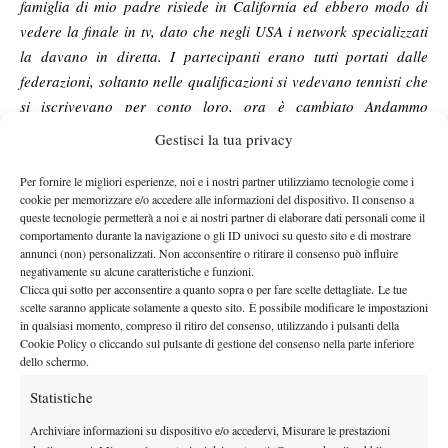
famiglia di mio padre risiede in California ed ebbero modo di
vedere la finale in tv, dato che negli USA i network specializzati
la davano in diretta. I partecipanti erano tutti portati dalle
federazioni, soltanto nelle qualificazioni si vedevano tennisti che
si iscrivevano per conto loro, ora è cambiato Andammo
quell’anno col maestro Magneti, io e Pescosolido, che fece finale
Gestisci la tua privacy
nell’under 18, ci allenavamo al centro tecnico di Riano”.
Da quanto
Per fornire le migliori esperienze, noi e i nostri partner utilizziamo tecnologie come i
cookie per memorizzare e/o accedere alle informazioni del dispositivo. Il consenso a
emerge le
queste tecnologie permetterà a noi e ai nostri partner di elaborare dati personali come il
impressioni sul
comportamento durante la navigazione o gli ID univoci su questo sito e di mostrare
annunci (non) personalizzati. Non acconsentire o ritirare il consenso può influire
torneo delle
negativamente su alcune caratteristiche e funzioni.
arance sono
Clicca qui sotto per acconsentire a quanto sopra o per fare scelte dettagliate. Le tue
pressoché
scelte saranno applicate solamente a questo sito. È possibile modificare le impostazioni
in qualsiasi momento, compreso il ritiro del consenso, utilizzando i pulsanti della
positive, ma a
Cookie Policy o cliccando sul pulsante di gestione del consenso nella parte inferiore
distanza di anni
dello schermo.
i nostri alfieri
Statistiche
non risparmiano alcune critiche a quello che è stato e che non è
più ora “
Il circuito ITF ha cambiato fisionomia, è diventato un
Archiviare informazioni su dispositivo e/o accedervi, Misurare le prestazioni