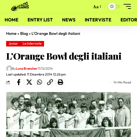
Aa
HOME
ENTRY LIST
NEWS
INTERVISTE
EDITOR
Home
»
Blog
»
L’Orange Bowl degli italiani
Junior
Le Interviste
L’Orange Bowl degli italiani
By
Luca Brancher
11/12/2014
Last updated: 11 Dicembre 2014 12:26 pm
14 Min Read