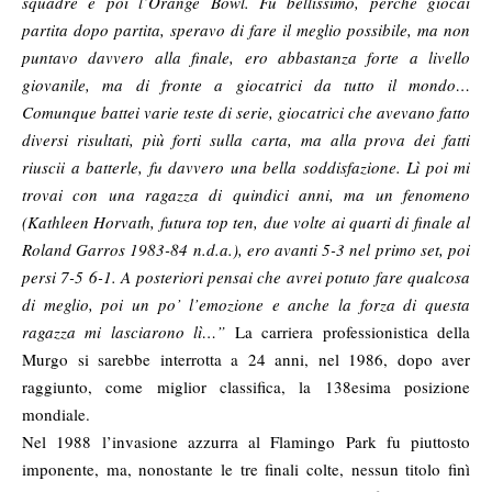
squadre e poi l’Orange Bowl. Fu bellissimo, perché giocai
partita dopo partita, speravo di fare il meglio possibile, ma non
puntavo davvero alla finale, ero abbastanza forte a livello
giovanile, ma di fronte a giocatrici da tutto il mondo…
Comunque battei varie teste di serie, giocatrici che avevano fatto
diversi risultati, più forti sulla carta, ma alla prova dei fatti
riuscii a batterle, fu davvero una bella soddisfazione. Lì poi mi
trovai con una ragazza di quindici anni, ma un fenomeno
(Kathleen Horvath, futura top ten, due volte ai quarti di finale al
Roland Garros 1983-84 n.d.a.), ero avanti 5-3 nel primo set, poi
persi 7-5 6-1. A posteriori pensai che avrei potuto fare qualcosa
di meglio, poi un po’ l’emozione e anche la forza di questa
ragazza mi lasciarono lì…”
La carriera professionistica della
Murgo si sarebbe interrotta a 24 anni, nel 1986, dopo aver
raggiunto, come miglior classifica, la 138esima posizione
mondiale.
Nel 1988 l’invasione azzurra al Flamingo Park fu piuttosto
imponente, ma, nonostante le tre finali colte, nessun titolo finì