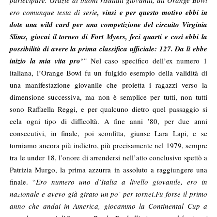
partecipare. Grazie ai buoni risultati giovanili, all’Orange Bowl
ero comunque testa di serie
, vinsi e per questo motivo ebbi in
dote una wild card per una competizione del circuito Virginia
Slims, giocai il torneo di Fort Myers, feci quarti e così ebbi la
possibilità di avere la prima classifica ufficiale: 127. Da lì ebbe
inizio la mia vita pro’
”
Nel caso specifico dell’ex numero 1
italiana, l’Orange Bowl fu un fulgido esempio della validità di
una manifestazione giovanile che proietta i ragazzi verso la
dimensione successiva, ma non è semplice per tutti, non tutti
sono Raffaella Reggi, e per qualcuno dietro quel passaggio si
cela ogni tipo di difficoltà. A fine anni ’80, per due anni
consecutivi, in finale, poi sconfitta, giunse Lara Lapi, e se
torniamo ancora più indietro, più precisamente nel 1979, sempre
tra le under 18, l’onore di arrendersi nell’atto conclusivo spettò a
Patrizia Murgo, la prima azzurra in assoluto a raggiungere una
finale. “
Ero numero uno d’Italia a livello giovanile, ero in
nazionale e avevo già girato un po’ per tornei.
Fu forse il primo
anno che andai in America, giocammo la Continental Cup a