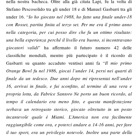
nella nostra bacheca. Oltre alla già citata Lapi, fu la volta di
Stefano Pescosolido tra gli under 18 e di Manuel Gasbarri tra gli
under 16. “
Io ho giocato nel 1988, ho fatto una finale under-18
con Rosset, partita finita al terzo set. Per me era il primo anno
nella categoria, per cui posso dire che fu un ottimo risultato:
una bella esperienza perché il livello era buono, si incontravano
giocatori validi
” ha affermato il futuro numero 42 delle
classifiche mondiali, mentre più partecipato è il ricordo di
Gasbarri su quanto accaduto ventisei anni fa “
Il mio primo
Orange Bowl fu nel 1986, giocai l’under 14, persi nei quarti di
finale da un tedesco. Due anni dopo mi ripresentai nell’under
16, arrivai in finale, e fui sconfitto, al termine di una vera e
propria lotta, da Fabrice Santoro Ne porto un buon ricordo, al
tempo il calendario era meno fitto, e questa manifestazione
serbava un retrogusto storico, giocato oltretutto in un posto
incantevole quale è Miami. L’America non era facilmente
raggiungibile come ora, e poterci andare a 14-16 anni, per fare
il tuo sport, era un privilegio notevole. Inoltre una parte della