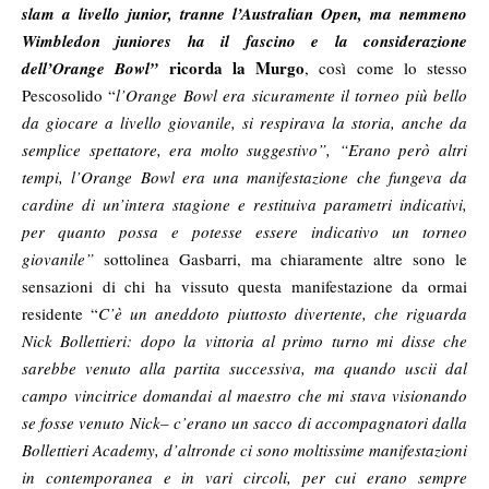
slam a livello junior, tranne l’Australian Open, ma nemmeno
Wimbledon juniores ha il fascino e la considerazione
ricorda la Murgo
dell’Orange Bowl”
, così come lo stesso
Pescosolido “
l’Orange Bowl era sicuramente il torneo più bello
da giocare a livello giovanile, si respirava la storia, anche da
semplice spettatore, era molto suggestivo”, “Erano però altri
tempi, l’Orange Bowl era una manifestazione che fungeva da
cardine di un’intera stagione e restituiva parametri indicativi,
per quanto possa e potesse essere indicativo un torneo
giovanile”
sottolinea Gasbarri, ma chiaramente altre sono le
sensazioni di chi ha vissuto questa manifestazione da ormai
residente “
C’è un aneddoto piuttosto divertente, che riguarda
Nick Bollettieri: dopo la vittoria al primo turno mi disse che
sarebbe venuto alla partita successiva, ma quando uscii dal
campo vincitrice domandai al maestro che mi stava visionando
se fosse venuto Nick– c’erano un sacco di accompagnatori dalla
Bollettieri Academy, d’altronde ci sono moltissime manifestazioni
in contemporanea e in vari circoli, per cui erano sempre