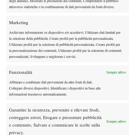
degli annunci, Misurare le prestazioni dei contenuti, Comprendere il pubblico
business e di conseguenza ci sono troppi tornei, decisamente, e
attraverso statistiche o la combinazione di dati provenienti da fonti diverse.
quindi tutti i tornei perdono valore. Trattandosi poi di tornei
giovanili, anche i punti hanno un valore simbolico: si sono
Marketing
create le basi per bruciare giocatori, in primis gli italiani.
Considerando che nel 2013 l’età media dei top 100 era 28,5
Archiviare informazioni su dispositivo e/o accedervi, Utilizzare dati limitati per
la selezione della pubblicità, Creare profili per la pubblicità personalizzata,
anni, puoi capire quanto contano i tornei giovanili? Ora come
Utilizzare profili per la selezione di pubblicità personalizzata, Creare profili per
ora ha effettivamente perso valore, anche se per un ragazzo
la personalizzazione dei contenuti, Utilizzare profili per la selezione di contenuti
andare un paio di settimane a Miami ad allenarsi può rimanere
personalizzati, Sviluppare e migliorare i servizi.
una bella esperienza, se rimani consapevole che il tennis vero
sarà molto dopo”
afferma convintamente Gasbarri, a cui gli fa da
Funzionalità
Sempre attivo
ecco Pescosolido “
Oggi consiglierei di giocare un po’ meno per
Abbinare e combinare dati provenienti da altre fonti di dati,
fare più preparazione tecnica e atletica”
, che puntualizza inoltre
Collegare diversi dispositivi, Identificare i dispositivi in base alle
un altro aspetto fondamentale, vale a dire i differenti ambienti
informazioni trasmesse automaticamente.
che, a stretto giro, un tennista si trova a vivere
“Cambiare del
tutto ambiente da tornei prestigiosi con diciottenni brillanti a
Garantire la sicurezza, prevenire e rilevare frodi,
kermesse decisamente meno prestigiose con giocatori esperti e
correggere errori, Erogare e presentare pubblicità
Sempre attivo
scaltri è sempre una cosa impegnativa, ci si trova sballottati“
e contenuto, Salvare e comunicare le scelte sulla
mentre è accorato l’appello della Reggi “Io sono del parere che
privacy.