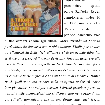
pronunciare queste
parole Raffaella Reggi,
campionessa under 16
nel 1981, una coroncina
d’arance che definì un
periodo parecchio vivo
di una carriera ancora agli albori. “
Stavo vivendo un periodo
particolare, da due mesi avevo abbandonato l’Italia per andare
ad allenarmi da Bollettieri, all’epoca ci fu un grande dibattito,
se il mio successo, ed il merito derivante, fosse da ascrivere alle
cure italiane oppure a quelle di Nick. Non fu una situazione
gradevole, perché quando attraversai l’Oceano la Federazione
mi chiuse le porte in faccia e non mi permise di giocare l’Orange
Bowl, quell’anno era ancora nella categoria under 16, come
loro giocatrice, per cui per accedervi dovetti prendere parte ad
una di quelle competizioni che si disputavano nel weekend, dal
giovedì alla domenica, e che davano diritto, alla vincitrice, di