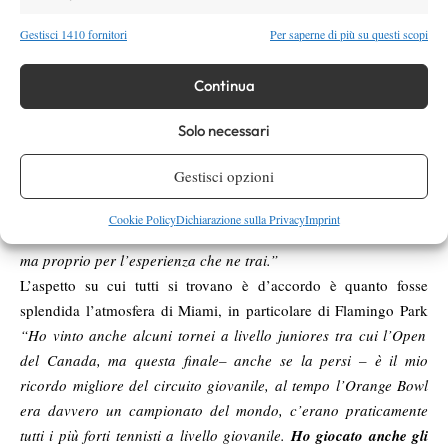
l’esperienza all’estero sia da fare, per ogni ragazzo che sogna di
diventare un pro’ della racchetta, non ho dubbi al riguardo. Io ho
Gestisci 1410 fornitori
Per saperne di più su questi scopi
lasciato casa a 11 anni e giovanissima sono volata in America. Se
me dicessero se lo rifarei risponderei: certo! Ed è questo che
Continua
consiglio a tutti quanti.
E non consiglio soltanto di andare ad
Solo necessari
allenarsi all’estero, ma proprio di giocare i tornei juniores, che
sono un ottimo banco di prova per crescere
. Se avessi un
Gestisci opzioni
ragazzo o una ragazza pronta ad approcciare il mondo pro’, io
mi sentirei di indicarle di fare un mix tra tornei futures e
Cookie Policy
Dichiarazione sulla Privacy
Imprint
giovanili, sono importanti, non per la vittoria o per la sconfitta,
ma proprio per l’esperienza che ne trai.”
L’aspetto su cui tutti si trovano è d’accordo è quanto fosse
splendida l’atmosfera di Miami, in particolare di Flamingo Park
“
Ho vinto anche alcuni tornei a livello juniores tra cui l’Open
del Canada, ma questa finale– anche se la persi – è il mio
ricordo migliore del circuito giovanile, al tempo l’Orange Bowl
era davvero un campionato del mondo, c’erano praticamente
tutti i più forti tennisti a livello giovanile.
Ho giocato anche gli