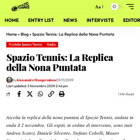
Aa
HOME
ENTRY LIST
NEWS
INTERVISTE
EDITOR
Home
»
Blog
»
Spazio Tennis: La Replica della Nona Puntata
Puntate Spazio Tennis
Radio
Spazio Tennis: La Replica
della Nona Puntata
By
Alessandro Nizegorodcew
03/11/2009
Last updated: 3 Novembre 2009 2:46 pm
1 Min Read
Ascolta la replica della nona puntata di Spazio Tennis, andata in
onda il 2 novembre. Gli ospiti, in ordine di intervento, sono stati
Andrea Scanzi, Daniele Silvestre, Stefano Cobolli, Mauro