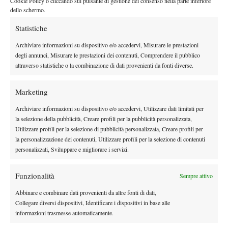
Cookie Policy o cliccando sul pulsante di gestione del consenso nella parte inferiore
dello schermo.
Statistiche
DI TENDENZA
Archiviare informazioni su dispositivo e/o accedervi, Misurare le prestazioni
Atp
News
degli annunci, Misurare le prestazioni dei contenuti, Comprendere il pubblico
Masters 1000 Montreal 2026: Bellucci
attraverso statistiche o la combinazione di dati provenienti da fonti diverse.
subito out, Baez passa al secondo turno
Marketing
Atp
News
Archiviare informazioni su dispositivo e/o accedervi, Utilizzare dati limitati per
Sinner, check-up di quattro ore a Milano:
la selezione della pubblicità, Creare profili per la pubblicità personalizzata,
prevenzione e controlli in vista della tournée
Utilizzare profili per la selezione di pubblicità personalizzata, Creare profili per
americana
la personalizzazione dei contenuti, Utilizzare profili per la selezione di contenuti
personalizzati, Sviluppare e migliorare i servizi.
Le Interviste
News
Dal successo su Federer al presente a
Funzionalità
Sempre attivo
Panama: il racconto di Diego De Vecchis tra
tennis e padel
Abbinare e combinare dati provenienti da altre fonti di dati,
Collegare diversi dispositivi, Identificare i dispositivi in base alle
Atp
News
informazioni trasmesse automaticamente.
Auger-Aliassime: “Bisogna rendere i