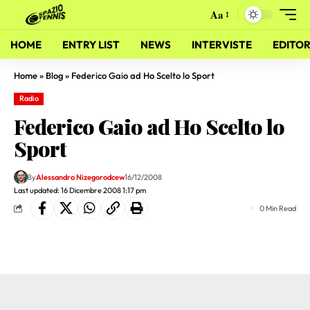
Aa
HOME
ENTRY LIST
NEWS
INTERVISTE
EDITOR
Home
»
Blog
»
Federico Gaio ad Ho Scelto lo Sport
Radio
Federico Gaio ad Ho Scelto lo
Sport
By
Alessandro Nizegorodcew
16/12/2008
Last updated: 16 Dicembre 2008 1:17 pm
0 Min Read