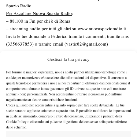
Spazio Radio.
Per Ascoltare Nuova Spazio Radio
:
– 88.100 in Fm per chi è di Roma
– streaming audio per tutti gli altri su
www.nuovaspazioradio.it
Invia le tue domande a Federico tramite i commenti, tramite sms
(3356637853) o tramite email (
vastic82@gmail.com
)
Gestisci la tua privacy
Per fornire le migliori esperienze, noi e i nostri partner utilizziamo tecnologie come i
cookie per memorizzare e/o accedere alle informazioni del dispositivo. Il consenso a
queste tecnologie permetterà a noi e ai nostri partner di elaborare dati personali come il
Nessun commento
comportamento durante la navigazione o gli ID univoci su questo sito e di mostrare
annunci (non) personalizzati. Non acconsentire o ritirare il consenso può influire
Devi essere
connesso
per inviare un commento.
negativamente su alcune caratteristiche e funzioni.
Clicca qui sotto per acconsentire a quanto sopra o per fare scelte dettagliate. Le tue
scelte saranno applicate solamente a questo sito. È possibile modificare le impostazioni
in qualsiasi momento, compreso il ritiro del consenso, utilizzando i pulsanti della
DI TENDENZA
Cookie Policy o cliccando sul pulsante di gestione del consenso nella parte inferiore
dello schermo.
Atp
News