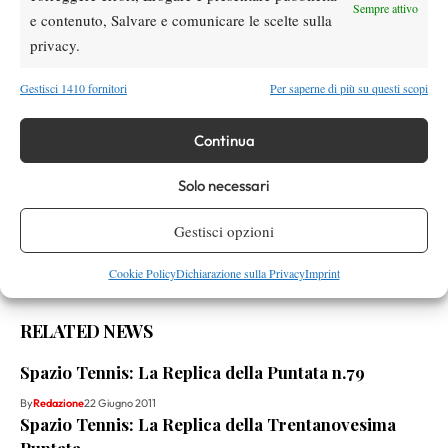
Sempre attivo
e contenuto, Salvare e comunicare le scelte sulla
Facebook
privacy.
Gestisci 1410 fornitori
Per saperne di più su questi scopi
X
Continua
Instagram
Solo necessari
Gestisci opzioni
Youtube
Cookie Policy
Dichiarazione sulla Privacy
Imprint
RELATED NEWS
Spazio Tennis: La Replica della Puntata n.79
By
Redazione
22 Giugno 2011
Spazio Tennis: La Replica della Trentanovesima
Puntata