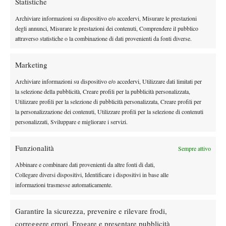
Masters 1000 Montreal 2026:
Statistiche
Bolelli/Vavassori fuori al primo turno
Archiviare informazioni su dispositivo e/o accedervi, Misurare le prestazioni
degli annunci, Misurare le prestazioni dei contenuti, Comprendere il pubblico
attraverso statistiche o la combinazione di dati provenienti da fonti diverse.
News
Masters 1000 Cincinnati 2026: forfait di
Quinn, Sonego entra nel tabellone
Marketing
Archiviare informazioni su dispositivo e/o accedervi, Utilizzare dati limitati per
Tennis in TV
la selezione della pubblicità, Creare profili per la pubblicità personalizzata,
Utilizzare profili per la selezione di pubblicità personalizzata, Creare profili per
Masters 1000 Cincinnati 2026: a che ora e
la personalizzazione dei contenuti, Utilizzare profili per la selezione di contenuti
dove vedere il sorteggio del tabellone
personalizzati, Sviluppare e migliorare i servizi.
News
Funzionalità
Sempre attivo
Rusedski sul futuro di Alcaraz: “Non
Abbinare e combinare dati provenienti da altre fonti di dati,
giocherà lo US Open, forse non lo vedremo
Collegare diversi dispositivi, Identificare i dispositivi in base alle
più nel 2026”
informazioni trasmesse automaticamente.
SOCIAL
Garantire la sicurezza, prevenire e rilevare frodi,
correggere errori, Erogare e presentare pubblicità