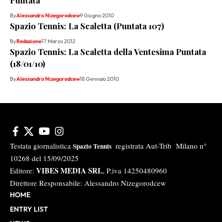
By
Alessandro Nizegorodcew
9 Giugno 2010
Spazio Tennis: La Scaletta (Puntata 107)
By
Redazione
17 Marzo 2012
Spazio Tennis: La Scaletta della Ventesima Puntata
(18/01/10)
By
Alessandro Nizegorodcew
18 Gennaio 2010
Testata giornalistica
registrata Aut-Trib Milano n°
Spazio Tennis
10268 del 15/09/2025
VIBES MEDIA SRL
Editore:
, P.iva 14250480960
Direttore Responsabile: Alessandro Nizegorodcew
HOME
ENTRY LIST