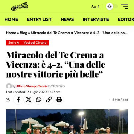
Aa
HOME
ENTRY LIST
NEWS
INTERVISTE
EDITOR
Home
»
Blog
»
Miracolo del Tc Crema a Vicenza: è 4-2. “Una delle nostre vittorie più belle”
Serie A
Voci dal Circolo
Miracolo del Tc Crema a
Vicenza: è 4-2. “Una delle
nostre vittorie più belle”
By
Ufficio Stampa Tennis
13/07/2020
Last updated: 13 Luglio 2020 10:47 am
5 Min Read