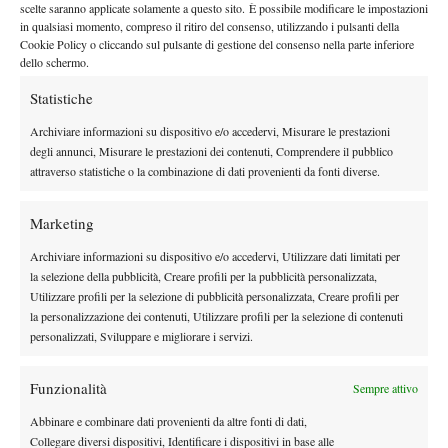
scelte saranno applicate solamente a questo sito. È possibile modificare le impostazioni
davvero fantastica. Oggi non ci avrebbe creduto nessuno, ma nei
in qualsiasi momento, compreso il ritiro del consenso, utilizzando i pulsanti della
Cookie Policy o cliccando sul pulsante di gestione del consenso nella parte inferiore
doppi l’affiatamento dei ragazzi e l’abitudine a giocare insieme
dello schermo.
hanno fatto la differenza. Siamo davvero felicissimi e guardiamo
con fiducia all’ultimo match del girone”. Lo giocheranno
Statistiche
domenica 19 luglio (alle 10) al Ct Sinalunga, col sogno di
Archiviare informazioni su dispositivo e/o accedervi, Misurare le prestazioni
agguantare addirittura le semifinali scudetto.
degli annunci, Misurare le prestazioni dei contenuti, Comprendere il pubblico
RISULTATI
attraverso statistiche o la combinazione di dati provenienti da fonti diverse.
SECONDA GIORNATA GIRONE 3
Tennis Club Crema b. Tennis Comunali Vicenza 4-2
Marketing
Samuel Vincent Ruggeri (C) b. Gabriele Bosio (V) 6-2 6-0,
Archiviare informazioni su dispositivo e/o accedervi, Utilizzare dati limitati per
Thomas Fabbiano (V) b. Riccardo Sinicropi (C) 6-3 6-4, Marco
la selezione della pubblicità, Creare profili per la pubblicità personalizzata,
Cecchinato (V) b. Andrey Golubev (C) 6-2 6-2, Lorenzo
Utilizzare profili per la selezione di pubblicità personalizzata, Creare profili per
la personalizzazione dei contenuti, Utilizzare profili per la selezione di contenuti
Bresciani (C) b. Giovanni Peruffo (V) 1-6 7-6 10/7,
personalizzati, Sviluppare e migliorare i servizi.
Bresciani/Sinicropi (C) b. Bosio/Peruffo (V) 6-4 6-3,
Golubev/Vincent Ruggeri (C) b. Cecchinato/Fabbiano (V) 6-4 4-
Funzionalità
Sempre attivo
6 10/7.
CLASSIFICA GIRONE 3
Abbinare e combinare dati provenienti da altre fonti di dati,
Collegare diversi dispositivi, Identificare i dispositivi in base alle
1. Tennis Club Crema, 4 punti (7-5)