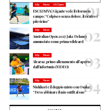
Atp
News
US Open
ESCLUSIVA | Gigante vede il ritorno in
campo: “Colpisco senza dolore, il rientro è
più vicino”
Atp
News
Australian Open 2027: Jake Delaney
annunciato come prima wildcard
Atp
News
Alcaraz, primo allenamento all’aperto
dall’infortunio (VIDEO)
Atp
News
Nishikori e il doppio misto con Osaka:
“Devo abbinare il mio outfit al suo”