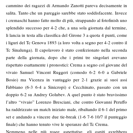
cammino dei ragazzi di Armando Zanotti pareva decisamente in
salita. Tanto che un pareggio sarebbe stato soddisfacente. Invece
i cremaschi hanno fatto molto di più, strappando al fotofinish uno
splendido successo per 4-2 che, a una sola giornata dal termine,
li lancia in testa alla classifica del Girone 3 a quota 4 punti, come
i liguri del Tc Genova 1893 (a loro volta a segno per 4-2 contro il
Tc Sinalunga). Il capolavoro è stato confezionato nella seconda
parte della giornata, dopo che i primi tre singolari avevano
rispettato esattamente i pronostici: Crema a segno col giovane del
vivaio Samuel Vincent Ruggeri (comodo 6-2 6-0 a Gabriele
Bosio) ma Vicenza in vantaggio per 2-1 grazie ai suoi assi
Fabbiano (6-3 6-4 a Sinicropi) e Cecchinato, passato con un
doppio 6-2 su Andrey Golubev. A quel punto è stato bravissimo
l’altro “vivaio” Lorenzo Bresciani, che contro Giovanni Peruffo
ha raddrizzato un match iniziato male, ribaltando il 6-1 del primo
set e andando a vincere due tie-break (1-6 7-6 10/7 il punteggio
finale) che hanno tenuto vive le speranze del Tc Crema.
Nemmeno nelle più rosee aspettative, gli ospiti avrebbero