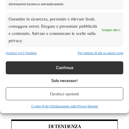
informazioni trasmesse automaticamente.
1. Tennis Club Genova 1893, 4 punti (7-5)
3. Tennis Comunali Vicenza, 1 punto (5-7)
Garantire la sicurezza, prevenire e rilevare frodi,
3. Tennis Club Sinalunga, 1 punto (5-7)
correggere errori, Erogare e presentare pubblicità
Sempre attivo
e contenuto, Salvare e comunicare le scelte sulla
privacy.
TAGGED:
Serie A
Serie A maschile
Serie A1
Gestisci 1412 fornitori
Per saperne di più su questi scopi
Serie A1 maschile
Tennis Club Crema
Continua
Solo necessari
Gestisci opzioni
Nessun commento
Devi essere
connesso
per inviare un commento.
Cookie Policy
Dichiarazione sulla Privacy
Imprint
DI TENDENZA