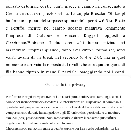
pensato di tornare coi tre punti, invece il campo ha consegnato a
Crema un successo preziosissimo. La coppia Bresciani/Sinicropi
ha firmato il punto del sorpasso spuntandola per 6-4 6-3 su Bosio
e Peruffo, mentre nel campo accanto maturava lentamente
l’impresa di Golubev e Vincent Ruggeri, opposti a
Cecchinato/Fabbiano. I due cremaschi hanno iniziato ad
assaporare l’impresa quando, dopo aver vinto il primo set, sono
volati avanti di un break nel secondo (6-4 e 2-0), ma in quel
momento è arrivata la risposta dei rivali, che con quattro game di
fila hanno ripreso in mano il parziale, pareggiando poi i conti.
Nel long tie-break finale, i veneti sono scappati subito sul 3-0 e
Gestisci la tua privacy
poi sul 4-1, con due servizi a disposizione, ma Golubev e
Vincent Ruggeri sono rimasti appiccicati punto dopo punto, fino
Per fornire le migliori esperienze, noi e i nostri partner utilizziamo tecnologie come i
a ritrovare la parità sul 6-6. E da quel momento hanno
cookie per memorizzare e/o accedere alle informazioni del dispositivo. Il consenso a
queste tecnologie permetterà a noi e ai nostri partner di elaborare dati personali come il
completato il miracolo, vincendo 4 degli ultimi 5 punti e
comportamento durante la navigazione o gli ID univoci su questo sito e di mostrare
chiudendo con il punteggio di 4-6 6-4 10/7. “È una delle vittorie
annunci (non) personalizzati. Non acconsentire o ritirare il consenso può influire
più belle e inaspettate nella storia recente della nostra Serie A1 –
negativamente su alcune caratteristiche e funzioni.
Clicca qui sotto per acconsentire a quanto sopra o per fare scelte dettagliate. Le tue
ha detto il capitano Armando Zanotti –, frutto di una squadra