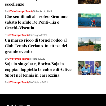
eccellenze
By
Ufficio Stampa Tennis
18 Febbraio 2019
Che semifinali al Trofeo Sirmione:
sabato le sfide De Ponti-Lia e
Ceschi-Visentin
By
Uff Stampa Tennis
25 Giugno 2022
Un marzo ricco di tornei rodeo al
Club Tennis Ceriano. In attesa del
grande evento
By
Uff Stampa Tennis
11 Marzo 2022
Saja in singolare, Boriva/Saja in
coppia: doppietta tricolore di Active
Sport nel tennis in carrozzina
By
Uff Stampa Tennis
10 Ottobre 2022