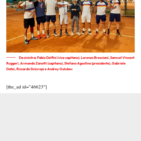
Da sinistra: Fabio Delfini (vice capitano), Lorenzo Bresciani, Samuel Vincent
Ruggeri, Armando Zanotti (capitano), Stefano Agostino (presidente), Gabriele
Datei, Riccardo Sinicropi e Andrey Golubev
[the_ad id=”46623″]