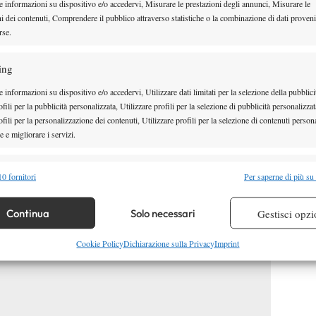
e informazioni su dispositivo e/o accedervi, Misurare le prestazioni degli annunci, Misurare le
essi e per la classifica mondiale. L’ambiente al
ni dei contenuti, Comprendere il pubblico attraverso statistiche o la combinazione di dati proveni
rse.
to bene. Lo spirito e l’unione di questa squadra
ing
one di inizio 2012:
“Ho cominciato la preparazione
 informazioni su dispositivo e/o accedervi, Utilizzare dati limitati per la selezione della pubblici
ne. Il primo torneo sarà a Doha, la prima settimana
fili per la pubblicità personalizzata, Utilizzare profili per la selezione di pubblicità personalizzat
fili per la personalizzazione dei contenuti, Utilizzare profili per la selezione di contenuti persona
ustralian Open, prima di partire per il Sud America
 e migliorare i servizi.
a battuta.”
alità
Semp
0 fornitori
Per saperne di più su
 combinare dati provenienti da altre fonti di dati, Collegare diversi dispositivi,
re i dispositivi in base alle informazioni trasmesse automaticamente.
Continua
Solo necessari
Gestisci opzi
re la sicurezza, prevenire e rilevare frodi, correggere errori,
Cookie Policy
Dichiarazione sulla Privacy
Imprint
 e presentare pubblicità e contenuto, Salvare e comunicare le
Semp
sulla privacy.