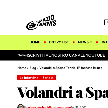
HOME
ENTRY LIST
NEWS
INT
ISCRIVITI AL NOSTRO CANALE YOUTUBE
News
Home
»
Blog
»
Volandri a Spazio Tennis: E’ tornata la luce
Le Interviste
Serie A
Volandri a Spa
By
Alessandro Nizegorodcew
14/11/2011