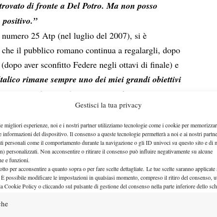
rovato di fronte a Del Potro. Ma non posso
 positivo.”
o numero 25 Atp (nel luglio del 2007), si è
 che il pubblico romano continua a regalargli, dopo
(dopo aver sconfitto Federe negli ottavi di finale) e
Italico rimane sempre uno dei miei grandi obiettivi
a mia superficie preferita, in un palcoscenico
Gestisci la tua privacy
anti ad un pubblico che mi ha dato tantissimo e al
me stesso. Il pubblico di Roma è sempre stato e sarà
le migliori esperienze, noi e i nostri partner utilizziamo tecnologie come i cookie per memorizzar
e informazioni del dispositivo. Il consenso a queste tecnologie permetterà a noi e ai nostri partne
torneo.”
ati personali come il comportamento durante la navigazione o gli ID univoci su questo sito e di 
n) personalizzati. Non acconsentire o ritirare il consenso può influire negativamente su alcune
enuto sulla Serie A in corso in queste settimane (10-
che e funzioni.
) e sulla sua squadra del Tennis Club Parioli:
“Le
otto per acconsentire a quanto sopra o per fare scelte dettagliate. Le tue scelte saranno applicate
 È possibile modificare le impostazioni in qualsiasi momento, compreso il ritiro del consenso, ut
 e speriamo di arrivare in fondo a questa bella
la Cookie Policy o cliccando sul pulsante di gestione del consenso nella parte inferiore dello sc
 professionista è molto bello poter affrontare una
che
Serie A, soprattutto dopo una stagione intera in