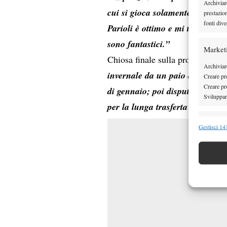
Archiviar
cui si gioca solamente per sé st
prestazio
fonti dive
Parioli è ottimo e mi trovo mol
sono fantastici.”
Market
Chiosa finale sulla programmazi
Archiviare
invernale da un paio di settima
Creare pro
Creare pro
di gennaio; poi disputerò gli A
Sviluppare
per la lunga trasferta sulla terr
Funzion
Gestisci 141
Abbinare e
Identifica
Garanti
Erogare
scelte 