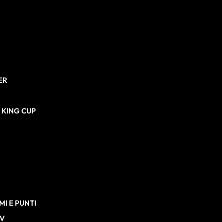
ER
N KING CUP
I E PUNTI
TV