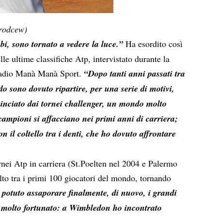
orodcew)
i, sono tornato a vedere la luce.”
Ha esordito così
le ultime classifiche Atp, intervistato durante la
 Radio Manà Manà Sport.
“Dopo tanti anni passati tra
o sono dovuto ripartire, per una serie di motivi,
inciato dai tornei challenger, un mondo molto
i campioni si affacciano nei primi anni di carriera;
con il coltello tra i denti, che ho dovuto affrontare
ornei Atp in carriera (St.Poelten nel 2004 e Palermo
lto tra i primi 100 giocatori del mondo, tornando
potuto assaporare finalmente, di nuovo, i grandi
o molto fortunato: a Wimbledon ho incontrato