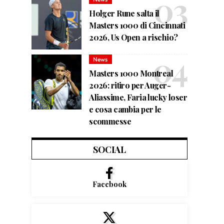
Holger Rune salta il
Masters 1000 di Cincinnati
2026, Us Open a rischio?
News
Masters 1000 Montreal
2026: ritiro per Auger-
Aliassime, Faria lucky loser
e cosa cambia per le
scommesse
SOCIAL
Facebook