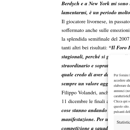
Berdych e a New York mi sono t
lamentarmi, è un periodo molto
Il giocatore livornese, in passat
soffermato anche sulle emozioni
la splendida semifinale del 2007 
tanti altri bei risultati:
“Il Foro 
stagionali, perché si gioca sull
straordinario e soprattutto dav
quale credo di aver dato tutto 
Per fornire 
accedere all
sempre un valore aggiunto del 
elaborare d
annunci (no
Filippo Volandri, anche è interv
caratteristi
11 dicembre le finali a Rovereto
Clicca qui s
questo sito.
cose stanno andando molto bene
pulsanti del
manifestazione. Per un tennista
Statisti
competizione a squadra come la 