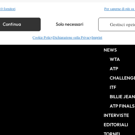
alità
Semp
0 fornitori
Per saperne di più su
 combinare dati provenienti da altre fonti di dati, Collegare diversi dispositivi,
re i dispositivi in base alle informazioni trasmesse automaticamente.
Continua
Solo necessari
Gestisci opzi
HOME
re la sicurezza, prevenire e rilevare frodi, correggere errori,
Cookie Policy
Dichiarazione sulla Privacy
Imprint
ENTRY LIST
b Milano n° 10268 del 15/09/2025
 e presentare pubblicità e contenuto, Salvare e comunicare le
Semp
NEWS
sulla privacy.
WTA
ATP
CHALLENG
ITF
BILLIE JEA
ATP FINALS
INTERVISTE
EDITORIALI
TORNEI