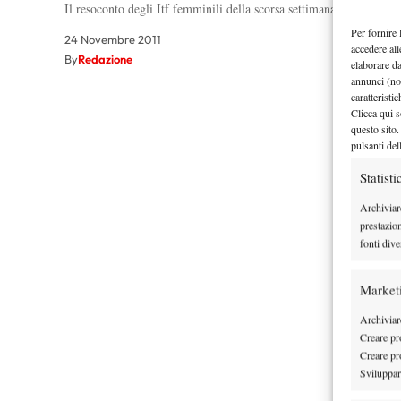
Il resoconto degli Itf femminili della scorsa settimana con le vit
Per fornire 
24 Novembre 2011
accedere all
By
Redazione
elaborare d
annunci (no
caratteristi
Clicca qui s
questo sito.
pulsanti del
Statisti
Archiviar
prestazio
fonti dive
Market
Archiviare
Creare pro
Creare pro
Sviluppare