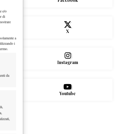
Facebook
e e/o
r di
mostrare
X
 solamente a
ilizzando i
hermo.
Instagram
enti da
Youtube
tà,
a,
lizzati,