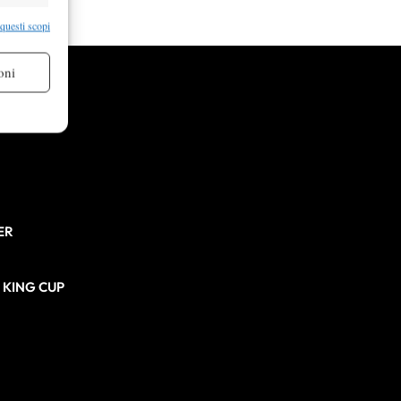
re attivo
 questi scopi
oni
re attivo
ER
N KING CUP