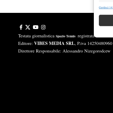
Funzion
Gestisci 141
Abbinare e
Identifica
Garanti
Testata giornalistica
registrata Aut-Tri
Spazio Tennis
Erogare
VIBES MEDIA SRL
Editore:
, P.iva 14250480960
scelte 
Direttore Responsabile: Alessandro Nizegorodcew