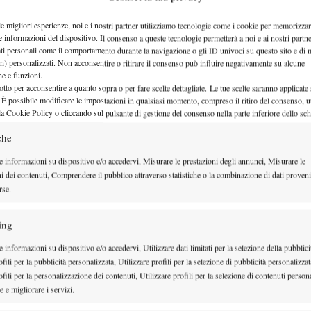
torie di Grymalska e…
le migliori esperienze, noi e i nostri partner utilizziamo tecnologie come i cookie per memorizzar
e informazioni del dispositivo. Il consenso a queste tecnologie permetterà a noi e ai nostri partne
ati personali come il comportamento durante la navigazione o gli ID univoci su questo sito e di 
n) personalizzati. Non acconsentire o ritirare il consenso può influire negativamente su alcune
che e funzioni.
otto per acconsentire a quanto sopra o per fare scelte dettagliate. Le tue scelte saranno applicate
 È possibile modificare le impostazioni in qualsiasi momento, compreso il ritiro del consenso, ut
la Cookie Policy o cliccando sul pulsante di gestione del consenso nella parte inferiore dello sc
che
e informazioni su dispositivo e/o accedervi, Misurare le prestazioni degli annunci, Misurare le
ni dei contenuti, Comprendere il pubblico attraverso statistiche o la combinazione di dati proveni
rse.
ing
 informazioni su dispositivo e/o accedervi, Utilizzare dati limitati per la selezione della pubblici
fili per la pubblicità personalizzata, Utilizzare profili per la selezione di pubblicità personalizzat
fili per la personalizzazione dei contenuti, Utilizzare profili per la selezione di contenuti persona
 e migliorare i servizi.