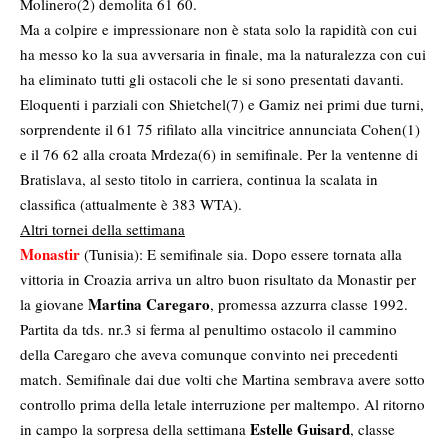
Molinero(2) demolita 61 60.
Ma a colpire e impressionare non è stata solo la rapidità con cui
ha messo ko la sua avversaria in finale, ma la naturalezza con cui
ha eliminato tutti gli ostacoli che le si sono presentati davanti.
Eloquenti i parziali con Shietchel(7) e Gamiz nei primi due turni,
sorprendente il 61 75 rifilato alla vincitrice annunciata Cohen(1)
e il 76 62 alla croata Mrdeza(6) in semifinale. Per la ventenne di
Bratislava, al sesto titolo in carriera, continua la scalata in
classifica (attualmente è 383 WTA).
Altri tornei della settimana
Monastir
(Tunisia): E semifinale sia. Dopo essere tornata alla
vittoria in Croazia arriva un altro buon risultato da Monastir per
Martina Caregaro
la giovane
, promessa azzurra classe 1992.
Partita da tds. nr.3 si ferma al penultimo ostacolo il cammino
della Caregaro che aveva comunque convinto nei precedenti
match. Semifinale dai due volti che Martina sembrava avere sotto
controllo prima della letale interruzione per maltempo. Al ritorno
Estelle Guisard
in campo la sorpresa della settimana
, classe