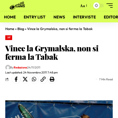
Aa
HOME
ENTRY LIST
NEWS
INTERVISTE
EDITOR
Home
»
Blog
»
Vince la Grymalska, non si ferma la Tabak
Itf
Vince la Grymalska, non si
ferma la Tabak
By
Redazione
24/11/2011
Last updated: 24 Novembre 2011 7:48 pm
7 Min Read