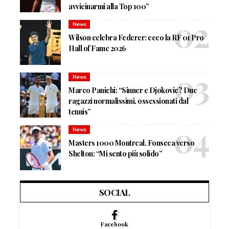
avvicinarmi alla Top 100”
News
Wilson celebra Federer: ecco la RF 01 Pro
Hall of Fame 2026
News
Marco Panichi: “Sinner e Djokovic? Due
ragazzi normalissimi, ossessionati dal
tennis”
News
Masters 1000 Montreal, Fonseca verso
Shelton: “Mi sento più solido”
SOCIAL
Facebook