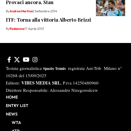
Provaci ancora, Stan
By
Andrea Martina
2 Settembre 2014
ITF: Torna alla vittoria Alberto Brizzi
By
Redazione
17 Aprile 2013
Testata giornalistica
registrata Aut-Trib Milano n°
Spazio Tennis
10268 del 15/09/2025
VIBES MEDIA SRL
Editore:
, P.iva 14250480960
Direttore Responsabile: Alessandro Nizegorodcew
HOME
ENTRY LIST
NEWS
WTA
ATP