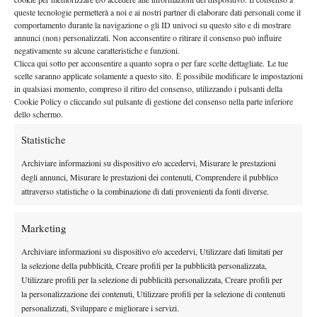
nome nuovo nel panorama delle giovani leve italiane. Classe
queste tecnologie permetterà a noi e ai nostri partner di elaborare dati personali come il
1994 di origini argentine, allenata dal padre Alejandro, la Sedano
comportamento durante la navigazione o gli ID univoci su questo sito e di mostrare
annunci (non) personalizzati. Non acconsentire o ritirare il consenso può influire
ha ben impressionato questa settimana a Concepcion
negativamente su alcune caratteristiche e funzioni.
conquistando i suoi primissimi punti Wta superando il primo
Clicca qui sotto per acconsentire a quanto sopra o per fare scelte dettagliate. Le tue
turno contro l’argentina Blanco in due set. Per lei stop al secondo
scelte saranno applicate solamente a questo sito. È possibile modificare le impostazioni
in qualsiasi momento, compreso il ritiro del consenso, utilizzando i pulsanti della
turno a testa alta contro la prima favorita Lucero 76 61.
Cookie Policy o cliccando sul pulsante di gestione del consenso nella parte inferiore
Settimana brillante completata con l’inatteso successo in doppio
dello schermo.
che ha visto la Sedano Acosta trionfare in coppia con la
Statistiche
Mikaeeva.
Archiviare informazioni su dispositivo e/o accedervi, Misurare le prestazioni
degli annunci, Misurare le prestazioni dei contenuti, Comprendere il pubblico
attraverso statistiche o la combinazione di dati provenienti da fonti diverse.
Marketing
Archiviare informazioni su dispositivo e/o accedervi, Utilizzare dati limitati per
la selezione della pubblicità, Creare profili per la pubblicità personalizzata,
Utilizzare profili per la selezione di pubblicità personalizzata, Creare profili per
la personalizzazione dei contenuti, Utilizzare profili per la selezione di contenuti
personalizzati, Sviluppare e migliorare i servizi.