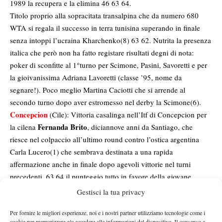
1989 la recupera e la elimina 46 63 64.
Titolo proprio alla sopracitata transalpina che da numero 680
WTA si regala il successo in terra tunisina superando in finale
senza intoppi l’ucraina Kharchenko(8) 63 62. Nutrita la presenza
italica che però non ha fatto registare risultati degni di nota:
poker di sconfitte al 1°turno per Scimone, Pasini, Savoretti e per
la gioivanissima Adriana Lavoretti (classe ’95, nome da
segnare!). Poco meglio Martina Caciotti che si arrende al
secondo turno dopo aver estromesso nel derby la Scimone(6).
Concepcion
(Cile): Vittoria casalinga nell’Itf di Concepcion per
Fernanda Brito
la cilena
, diciannove anni da Santiago, che
riesce nel colpaccio all’ultimo round contro l’ostica argentina
Carla Lucero(1) che sembrava destinata a una rapida
affermazione anche in finale dopo agevoli vittorie nel turni
precedenti. 63 64 il punteggio tutto in favore della giovane
Brito(7) che conquista così il primo titolo Itf della sua breve
Gestisci la tua privacy
carriera.
Candelaria Sedano-Acosta
Per fornire le migliori esperienze, noi e i nostri partner utilizziamo tecnologie come i
In bella evidenza tra i colori azzurri
,
cookie per memorizzare e/o accedere alle informazioni del dispositivo. Il consenso a