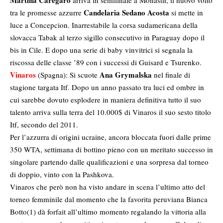
Martina Caregaro
arriva in semifinale a Monastir, il nuovo volto
Candelaria Sedano Acosta
tra le promesse azzurre
si mette in
luce a Concepcion. Inarrestabile la corsa sudamericana della
slovacca Tabak al terzo sigillo consecutivo in Paraguay dopo il
bis in Cile. E dopo una serie di baby vinvitrici si segnala la
riscossa delle classe ’89 con i successi di Guisard e Tsurenko.
Vinaros
Ana Grymalska
(Spagna): Si scuote
nel finale di
stagione targata Itf. Dopo un anno passato tra luci ed ombre in
cui sarebbe dovuto esplodere in maniera definitiva tutto il suo
talento arriva sulla terra del 10.000$ di Vinaros il suo sesto titolo
Itf, secondo del 2011.
Per l’azzurra di origini ucraine, ancora bloccata fuori dalle prime
350 WTA, settimana di bottino pieno con un meritato successo in
singolare partendo dalle qualificazioni e una sorpresa dal torneo
di doppio, vinto con la Pashkova.
Vinaros che però non ha visto andare in scena l’ultimo atto del
torneo femminile dal momento che la favorita peruviana Bianca
Botto(1) dà forfait all’ultimo momento regalando la vittoria alla