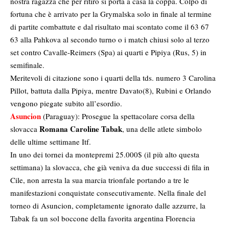
nostra ragazza che per ritiro si porta a casa la coppa. Colpo di
fortuna che è arrivato per la Grymalska solo in finale al termine
di partite combattute e dal risultato mai scontato come il 63 67
63 alla Pahkova al secondo turno o i match chiusi solo al terzo
set contro Cavalle-Reimers (Spa) ai quarti e Pipiya (Rus, 5) in
semifinale.
Meritevoli di citazione sono i quarti della tds. numero 3 Carolina
Pillot, battuta dalla Pipiya, mentre Davato(8), Rubini e Orlando
vengono piegate subito all’esordio.
Asuncion
(Paraguay): Prosegue la spettacolare corsa della
Romana Caroline Tabak
slovacca
, una delle atlete simbolo
delle ultime settimane Itf.
In uno dei tornei da montepremi 25.000$ (il più alto questa
settimana) la slovacca, che già veniva da due successi di fila in
Cile, non arresta la sua marcia trionfale portando a tre le
manifestazioni conquistate consecutivamente. Nella finale del
torneo di Asuncion, completamente ignorato dalle azzurre, la
Tabak fa un sol boccone della favorita argentina Florencia