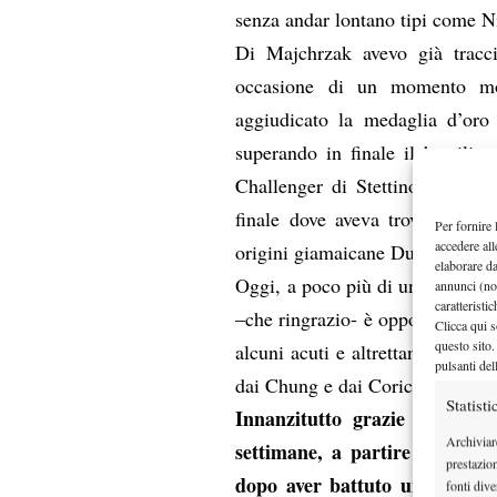
senza andar lontano tipi come N
Di Majchrzak avevo già tracc
occasione di un momento mol
aggiudicato la medaglia d’oro 
superando in finale il brasilia
Challenger di Stettino dove, fo
finale dove aveva trovato di f
Per fornire 
accedere all
origini giamaicane Dustin Brow
elaborare d
Oggi, a poco più di un anno di di
annunci (no
caratteristi
–che ringrazio- è opportuno il bi
Clicca qui s
questo sito.
alcuni acuti e altrettante diffic
pulsanti del
dai Chung e dai Coric.
Statisti
Innanzitutto grazie della di
Archiviar
settimane, a partire dal Chall
prestazio
dopo aver battuto un top-100
fonti dive