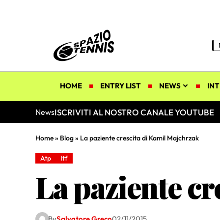
HOME
ENTRY LIST
NEWS
INT
ISCRIVITI AL NOSTRO CANALE YOUTUBE
News
Home
»
Blog
»
La paziente crescita di Kamil Majchrzak
Atp
Itf
La paziente cr
By
Salvatore Greco
02/11/2015