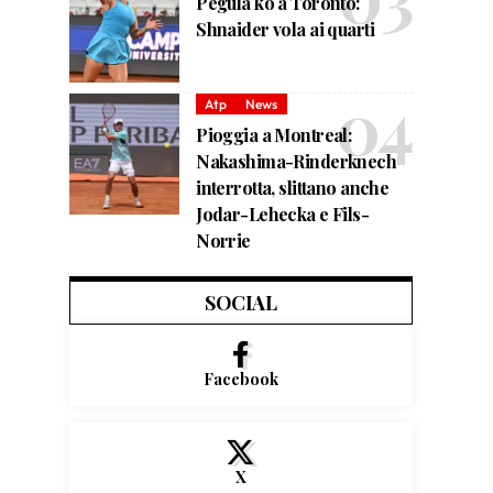
Pegula ko a Toronto:
Shnaider vola ai quarti
Atp
News
Pioggia a Montreal:
Nakashima-Rinderknech
interrotta, slittano anche
Jodar-Lehecka e Fils-
Norrie
SOCIAL
Facebook
X