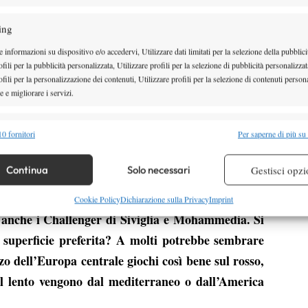
le qualificazioni, hai vinto contro un altro top-
ing
 hai sfiorato il tuo primo titolo Challenger in
inale da Carballes Baena. Come ti senti? Pensi di
 informazioni su dispositivo e/o accedervi, Utilizzare dati limitati per la selezione della pubblici
fili per la pubblicità personalizzata, Utilizzare profili per la selezione di pubblicità personalizzat
 questo livello ormai?
fili per la personalizzazione dei contenuti, Utilizzare profili per la selezione di contenuti persona
 e migliorare i servizi.
mento per me, mi sento bene e tra Siviglia e
gioco al meglio. In particolare in Marocco contro
alità
Semp
0 fornitori
Per saperne di più su
 di aver fatto un passo importante, di aver raggiunto
 combinare dati provenienti da altre fonti di dati, Collegare diversi dispositivi,
 da torneo Challenger. Se continua così punto presto a
re i dispositivi in base alle informazioni trasmesse automaticamente.
Continua
Solo necessari
Gestisci opzi
oni per tornei ATP.
i quattro tornei Futures vinti tra il 2014 e il 2015
re la sicurezza, prevenire e rilevare frodi, correggere errori,
Cookie Policy
Dichiarazione sulla Privacy
Imprint
osì anche i Challenger di Siviglia e Mohammedia. Si
 e presentare pubblicità e contenuto, Salvare e comunicare le
Semp
sulla privacy.
a superficie preferita? A molti potrebbe sembrare
o dell’Europa centrale giochi così bene sul rosso,
 sul lento vengono dal mediterraneo o dall’America