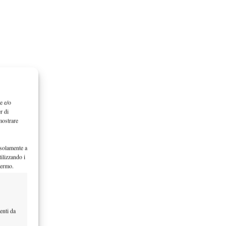
e e/o
r di
mostrare
 solamente a
ilizzando i
hermo.
enti da