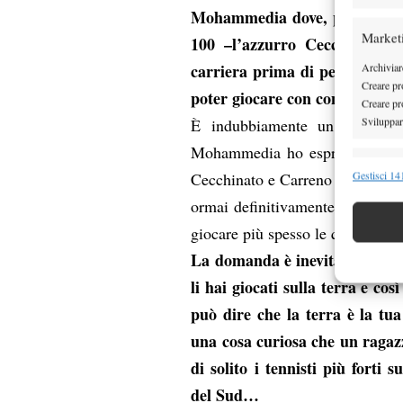
Mohammedia dove, partendo dal
Market
100 –l’azzurro Cecchinato- e
carriera prima di perdere in f
Archiviare
Creare pro
poter giocare con continuità a
Creare pro
Sviluppare
È indubbiamente un buon mo
Mohammedia ho espresso il mio 
Funzion
Gestisci 141
Cecchinato e Carreno Busta sento
Abbinare e
ormai definitivamente il livello
Identifica
giocare più spesso le qualificazi
La domanda è inevitabile, i tuo
Garanti
li hai giocati sulla terra e c
Erogare
scelte 
può dire che la terra è la tu
una cosa curiosa che un ragazz
di solito i tennisti più forti
del Sud…