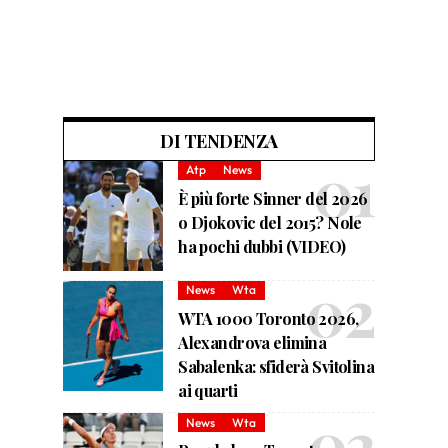
DI TENDENZA
Atp
News
È più forte Sinner del 2026
o Djokovic del 2015? Nole
ha pochi dubbi (VIDEO)
News
Wta
WTA 1000 Toronto 2026,
Alexandrova elimina
Sabalenka: sfiderà Svitolina
ai quarti
News
Wta