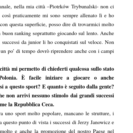
banale, nella mia città –Piotrków Trybunalski- non ci
a così praticamente mi sono sempre allenato lì e ho
con questa superficie, posso dire di trovarmici molto
n buon ranking soprattutto giocando sul lento. Anche
 successi da junior li ho conquistati sul veloce. Non
 un po’ di tempo dovrò riprendere anche con i campi
città mi permetto di chiederti qualcosa sullo stato
Polonia. È facile iniziare a giocare o anche
i a questo sport? E quanto è seguito dalla gente?
e non arrivi nessuno stimolo dai grandi successi
come la Repubblica Ceca.
ra uno sport molto popolare, mancano le strutture, i
a questo punto di vista i successi di Jerzy Janowicz e
molto e anche la promozione del nostro Paese nel