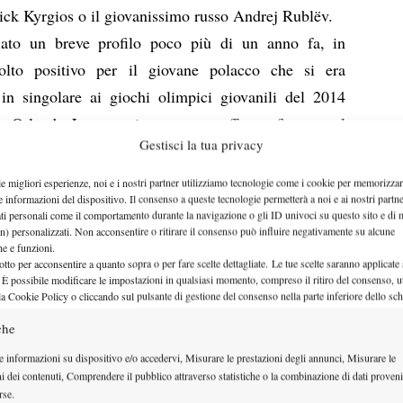
ick Kyrgios o il giovanissimo russo Andrej Rublëv.
iato
un breve profilo
poco più di un anno fa, in
to positivo per il giovane polacco che si era
in singolare ai giochi olimpici giovanili del 2014
no Orlando Luz e poi non aveva affatto sfigurato al
Gestisci la tua privacy
rte di una wild card, si era spinto fino ai quarti di
ronte a sé un ostacolo di valore come il tedesco di
le migliori esperienze, noi e i nostri partner utilizziamo tecnologie come i cookie per memorizzar
e informazioni del dispositivo. Il consenso a queste tecnologie permetterà a noi e ai nostri partne
n.
ati personali come il comportamento durante la navigazione o gli ID univoci su questo sito e di 
stanza, grazie alle dichiarazioni del giocatore stesso
n) personalizzati. Non acconsentire o ritirare il consenso può influire negativamente su alcune
che e funzioni.
lancio di una stagione di crescita lenta, costante, con
otto per acconsentire a quanto sopra o per fare scelte dettagliate. Le tue scelte saranno applicate
 È possibile modificare le impostazioni in qualsiasi momento, compreso il ritiro del consenso, ut
oltà per raccontare una classe ’96 che non è fatta solo
la Cookie Policy o cliccando sul pulsante di gestione del consenso nella parte inferiore dello sc
che
sponibilità. Hai giocato molto bene nelle ultime
e informazioni su dispositivo e/o accedervi, Misurare le prestazioni degli annunci, Misurare le
enger di Siviglia dove hai ottenuto la semifinale
ni dei contenuti, Comprendere il pubblico attraverso statistiche o la combinazione di dati proveni
 come Albert Montanes per arrivare a quello di
rse.