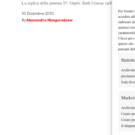
La replica della puntata 55. Ospiti: Ruth Concas (arbitro), Colange
Per fornire 
10 Dicembre 2010
accedere all
By
Alessandro Nizegorodcew
elaborare d
annunci (no
caratteristi
Clicca qui s
questo sito.
pulsanti del
Statisti
Archiviar
prestazio
fonti dive
Market
Archiviare
Creare pro
Creare pro
Sviluppare