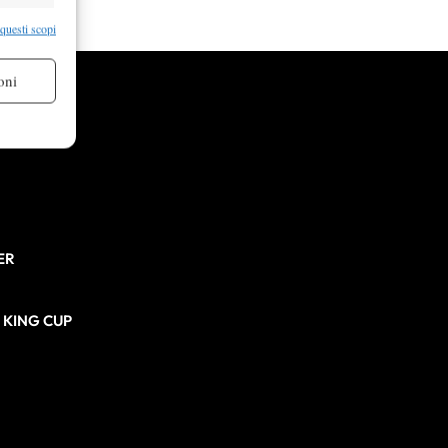
re attivo
 questi scopi
oni
re attivo
ER
N KING CUP