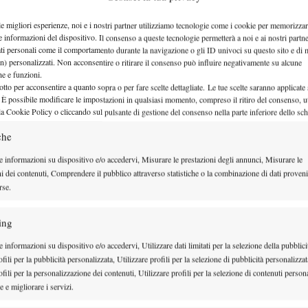
lo, Bisti, Brancher, Veneziani
le migliori esperienze, noi e i nostri partner utilizziamo tecnologie come i cookie per memorizzar
e informazioni del dispositivo. Il consenso a queste tecnologie permetterà a noi e ai nostri partne
ati personali come il comportamento durante la navigazione o gli ID univoci su questo sito e di 
n) personalizzati. Non acconsentire o ritirare il consenso può influire negativamente su alcune
che e funzioni.
otto per acconsentire a quanto sopra o per fare scelte dettagliate. Le tue scelte saranno applicate
 È possibile modificare le impostazioni in qualsiasi momento, compreso il ritiro del consenso, ut
la Cookie Policy o cliccando sul pulsante di gestione del consenso nella parte inferiore dello sc
che
e informazioni su dispositivo e/o accedervi, Misurare le prestazioni degli annunci, Misurare le
ni dei contenuti, Comprendere il pubblico attraverso statistiche o la combinazione di dati proveni
rse.
ing
 informazioni su dispositivo e/o accedervi, Utilizzare dati limitati per la selezione della pubblici
fili per la pubblicità personalizzata, Utilizzare profili per la selezione di pubblicità personalizzat
fili per la personalizzazione dei contenuti, Utilizzare profili per la selezione di contenuti persona
 e migliorare i servizi.