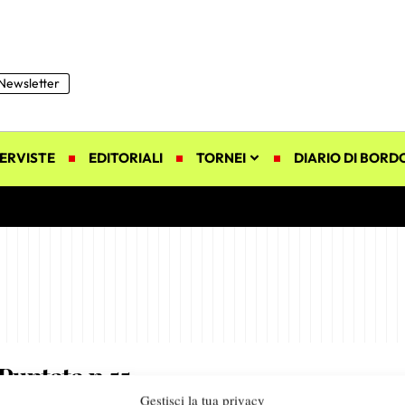
Newsletter
ERVISTE
EDITORIALI
TORNEI
DIARIO DI BORD
 Puntata n.55
Gestisci la tua privacy