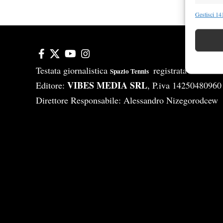
Funzion
Gestisci 141
Abbinare e
Identifica
Garanti
Testata giornalistica
registrata Aut-Tri
Spazio Tennis
Erogare
VIBES MEDIA SRL
Editore:
, P.iva 14250480960
scelte 
Direttore Responsabile: Alessandro Nizegorodcew