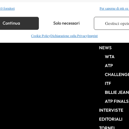
alità
Semp
0 fornitori
Per saperne di più su
 combinare dati provenienti da altre fonti di dati, Collegare diversi dispositivi,
re i dispositivi in base alle informazioni trasmesse automaticamente.
Continua
Solo necessari
Gestisci opzi
HOME
re la sicurezza, prevenire e rilevare frodi, correggere errori,
Cookie Policy
Dichiarazione sulla Privacy
Imprint
ENTRY LIST
b Milano n° 10268 del 15/09/2025
 e presentare pubblicità e contenuto, Salvare e comunicare le
Semp
NEWS
sulla privacy.
WTA
ATP
CHALLENG
ITF
BILLIE JEA
ATP FINALS
INTERVISTE
EDITORIALI
TORNEI