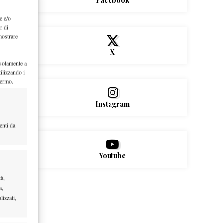
Facebook
e e/o
r di
mostrare
X
 solamente a
ilizzando i
hermo.
Instagram
enti da
Youtube
tà,
a,
lizzati,