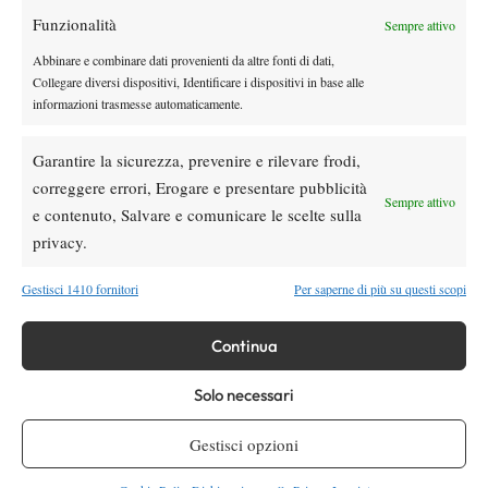
Funzionalità
Youtube
Sempre attivo
Abbinare e combinare dati provenienti da altre fonti di dati,
Collegare diversi dispositivi, Identificare i dispositivi in base alle
informazioni trasmesse automaticamente.
Garantire la sicurezza, prevenire e rilevare frodi,
correggere errori, Erogare e presentare pubblicità
Sempre attivo
e contenuto, Salvare e comunicare le scelte sulla
Testata giornalistica
registrata Aut-Trib Milano n°
Spazio Tennis
privacy.
10268 del 15/09/2025
VIBES MEDIA SRL
Editore:
, P.iva 14250480960
Gestisci 1410 fornitori
Per saperne di più su questi scopi
Direttore Responsabile: Alessandro Nizegorodcew
HOME
Continua
ENTRY LIST
NEWS
Solo necessari
WTA
Gestisci opzioni
ATP
CHALLENGER