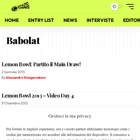
HOME
ENTRY LIST
NEWS
INTERVISTE
EDITOR
Babolat
Lemon Bowl: Partito il Main Draw!
2 Gennaio 2013
By
Alessandro Nizegorodcew
Lemon Bowl 2013 – Video Day 4
31 Dicembre 2012
By
Alessandro Nizegorodcew
Gestisci la tua privacy
Lemon Bowl: “Quali” all’ultimo atto…
Per fornire le migliori esperienze, noi e i nostri partner utilizziamo tecnologie come i
cookie per memorizzare e/o accedere alle informazioni del dispositivo. Il consenso a
30 Dicembre 2012