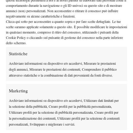
queste tecnologie permetterà a noi e ai nostri partner di elaborare dati personali come il
By
Alessandro Nizegorodcew
comportamento durante la navigazione o gli ID univoci su questo sito e di mostrare
annunci (non) personalizzati. Non acconsentire o ritirare il consenso può influire
Lemon Bowl 2013 – Video Day 3
negativamente su alcune caratteristiche e funzioni.
Clicca qui sotto per acconsentire a quanto sopra o per fare scelte dettagliate. Le tue
30 Dicembre 2012
scelte saranno applicate solamente a questo sito. È possibile modificare le impostazioni
By
Alessandro Nizegorodcew
in qualsiasi momento, compreso il ritiro del consenso, utilizzando i pulsanti della
Cookie Policy o cliccando sul pulsante di gestione del consenso nella parte inferiore
dello schermo.
Statistiche
1
2
3
4
Archiviare informazioni su dispositivo e/o accedervi, Misurare le prestazioni
degli annunci, Misurare le prestazioni dei contenuti, Comprendere il pubblico
Facebook
attraverso statistiche o la combinazione di dati provenienti da fonti diverse.
Marketing
X
Archiviare informazioni su dispositivo e/o accedervi, Utilizzare dati limitati per
la selezione della pubblicità, Creare profili per la pubblicità personalizzata,
Utilizzare profili per la selezione di pubblicità personalizzata, Creare profili per
Instagram
la personalizzazione dei contenuti, Utilizzare profili per la selezione di contenuti
personalizzati, Sviluppare e migliorare i servizi.