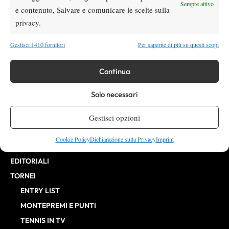
Direttore Responsabile: Alessandro Nizegorodcew
Sempre attivo
e contenuto, Salvare e comunicare le scelte sulla
HOME
privacy.
ENTRY LIST
NEWS
Gestisci 1410 fornitori
Per saperne di più su questi scopi
WTA
Continua
ATP
CHALLENGER
Solo necessari
ITF
BILLIE JEAN KING CUP
Gestisci opzioni
ATP FINALS
Cookie Policy
Dichiarazione sulla Privacy
Imprint
INTERVISTE
EDITORIALI
TORNEI
ENTRY LIST
MONTEPREMI E PUNTI
TENNIS IN TV