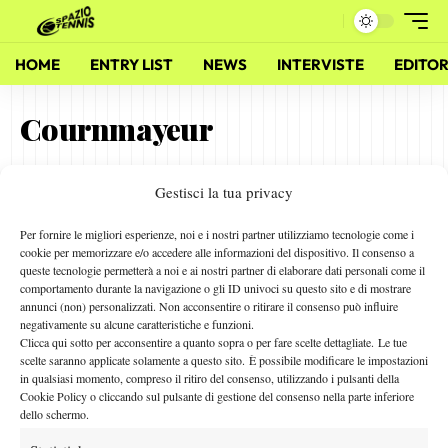
HOME
ENTRY LIST
NEWS
INTERVISTE
EDITOR
Cournmayeur
Gestisci la tua privacy
Simone Bolelli: “Mi trovo bene con Furlan”
31 Gennaio 2011
Per fornire le migliori esperienze, noi e i nostri partner utilizziamo tecnologie come i
By
Redazione
cookie per memorizzare e/o accedere alle informazioni del dispositivo. Il consenso a
queste tecnologie permetterà a noi e ai nostri partner di elaborare dati personali come il
comportamento durante la navigazione o gli ID univoci su questo sito e di mostrare
annunci (non) personalizzati. Non acconsentire o ritirare il consenso può influire
negativamente su alcune caratteristiche e funzioni.
Facebook
Clicca qui sotto per acconsentire a quanto sopra o per fare scelte dettagliate. Le tue
scelte saranno applicate solamente a questo sito. È possibile modificare le impostazioni
in qualsiasi momento, compreso il ritiro del consenso, utilizzando i pulsanti della
Cookie Policy o cliccando sul pulsante di gestione del consenso nella parte inferiore
X
dello schermo.