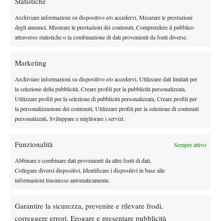
Statistiche
Archiviare informazioni su dispositivo e/o accedervi, Misurare le prestazioni
Instagram
degli annunci, Misurare le prestazioni dei contenuti, Comprendere il pubblico
attraverso statistiche o la combinazione di dati provenienti da fonti diverse.
Youtube
Marketing
Archiviare informazioni su dispositivo e/o accedervi, Utilizzare dati limitati per
la selezione della pubblicità, Creare profili per la pubblicità personalizzata,
Utilizzare profili per la selezione di pubblicità personalizzata, Creare profili per
la personalizzazione dei contenuti, Utilizzare profili per la selezione di contenuti
personalizzati, Sviluppare e migliorare i servizi.
Funzionalità
Sempre attivo
Abbinare e combinare dati provenienti da altre fonti di dati,
Collegare diversi dispositivi, Identificare i dispositivi in base alle
informazioni trasmesse automaticamente.
Testata giornalistica
registrata Aut-Trib Milano n°
Spazio Tennis
10268 del 15/09/2025
Garantire la sicurezza, prevenire e rilevare frodi,
VIBES MEDIA SRL
Editore:
, P.iva 14250480960
correggere errori, Erogare e presentare pubblicità