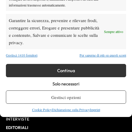
informazioni trasmesse automaticamente.
Testata giornalistica
registrata Aut-Trib Milano n°
Spazio Tennis
10268 del 15/09/2025
Garantire la sicurezza, prevenire e rilevare frodi,
VIBES MEDIA SRL
Editore:
correggere errori, Erogare e presentare pubblicità
, P.iva 14250480960
Sempre attivo
Direttore Responsabile: Alessandro Nizegorodcew
e contenuto, Salvare e comunicare le scelte sulla
HOME
privacy.
ENTRY LIST
Gestisci 1410 fornitori
Per saperne di più su questi scopi
NEWS
WTA
Continua
ATP
Solo necessari
CHALLENGER
ITF
Gestisci opzioni
BILLIE JEAN KING CUP
Cookie Policy
Dichiarazione sulla Privacy
Imprint
ATP FINALS
INTERVISTE
EDITORIALI