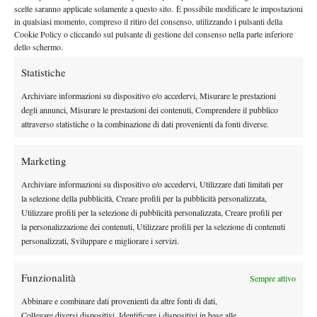
By
Alessandro Nizegorodcew
scelte saranno applicate solamente a questo sito. È possibile modificare le impostazioni
in qualsiasi momento, compreso il ritiro del consenso, utilizzando i pulsanti della
Cookie Policy o cliccando sul pulsante di gestione del consenso nella parte inferiore
dello schermo.
Facebook
Statistiche
Archiviare informazioni su dispositivo e/o accedervi, Misurare le prestazioni
degli annunci, Misurare le prestazioni dei contenuti, Comprendere il pubblico
X
attraverso statistiche o la combinazione di dati provenienti da fonti diverse.
Marketing
Instagram
Archiviare informazioni su dispositivo e/o accedervi, Utilizzare dati limitati per
la selezione della pubblicità, Creare profili per la pubblicità personalizzata,
Utilizzare profili per la selezione di pubblicità personalizzata, Creare profili per
Youtube
la personalizzazione dei contenuti, Utilizzare profili per la selezione di contenuti
personalizzati, Sviluppare e migliorare i servizi.
Funzionalità
Sempre attivo
Abbinare e combinare dati provenienti da altre fonti di dati,
Collegare diversi dispositivi, Identificare i dispositivi in base alle