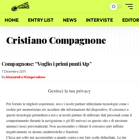
HOME
ENTRY LIST
NEWS
INTERVISTE
EDITOR
Cristiano Compagnone
Compagnone: “Voglio i primi punti Atp”
7 Dicembre 2011
By
Alessandro Nizegorodcew
Gestisci la tua privacy
Video-Intervista a Andrea Stucchi
15 Gennaio 2011
Per fornire le migliori esperienze, noi e i nostri partner utilizziamo tecnologie come i
By
Alessandro Nizegorodcew
cookie per memorizzare e/o accedere alle informazioni del dispositivo. Il consenso a
queste tecnologie permetterà a noi e ai nostri partner di elaborare dati personali come il
comportamento durante la navigazione o gli ID univoci su questo sito e di mostrare
Due Ponti Tennis Team: Le Interviste
annunci (non) personalizzati. Non acconsentire o ritirare il consenso può influire
negativamente su alcune caratteristiche e funzioni.
11 Gennaio 2011
Clicca qui sotto per acconsentire a quanto sopra o per fare scelte dettagliate. Le tue