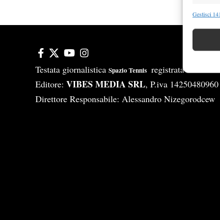
Funzion
Gestisci 141
Abbinare e
Identifica
Garanti
Testata giornalistica
registrata Aut-Tri
Spazio Tennis
Erogare
VIBES MEDIA SRL
Editore:
, P.iva 14250480960
scelte 
Direttore Responsabile: Alessandro Nizegorodcew