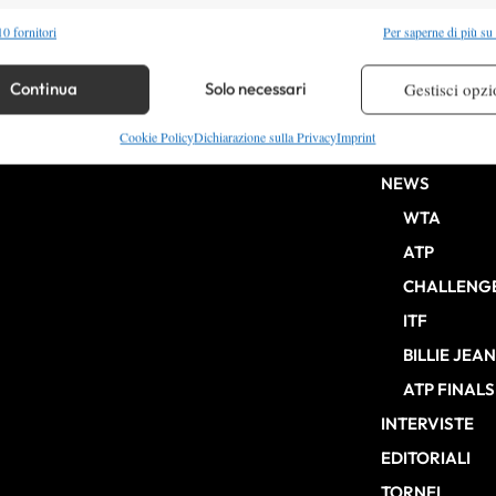
alità
Semp
0 fornitori
Per saperne di più su
 combinare dati provenienti da altre fonti di dati, Collegare diversi dispositivi,
re i dispositivi in base alle informazioni trasmesse automaticamente.
Continua
Solo necessari
Gestisci opzi
HOME
re la sicurezza, prevenire e rilevare frodi, correggere errori,
Cookie Policy
Dichiarazione sulla Privacy
Imprint
ENTRY LIST
b Milano n° 10268 del 15/09/2025
 e presentare pubblicità e contenuto, Salvare e comunicare le
Semp
NEWS
sulla privacy.
WTA
ATP
CHALLENG
ITF
BILLIE JEA
ATP FINALS
INTERVISTE
EDITORIALI
TORNEI