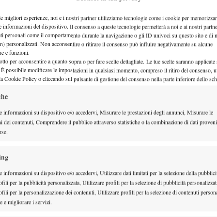
 Brianti a Fes.…
le migliori esperienze, noi e i nostri partner utilizziamo tecnologie come i cookie per memorizzar
e informazioni del dispositivo. Il consenso a queste tecnologie permetterà a noi e ai nostri partne
ati personali come il comportamento durante la navigazione o gli ID univoci su questo sito e di 
n) personalizzati. Non acconsentire o ritirare il consenso può influire negativamente su alcune
che e funzioni.
otto per acconsentire a quanto sopra o per fare scelte dettagliate. Le tue scelte saranno applicate
 È possibile modificare le impostazioni in qualsiasi momento, compreso il ritiro del consenso, ut
 torneo di…
la Cookie Policy o cliccando sul pulsante di gestione del consenso nella parte inferiore dello sc
che
e informazioni su dispositivo e/o accedervi, Misurare le prestazioni degli annunci, Misurare le
ni dei contenuti, Comprendere il pubblico attraverso statistiche o la combinazione di dati proveni
rse.
ing
 informazioni su dispositivo e/o accedervi, Utilizzare dati limitati per la selezione della pubblici
fili per la pubblicità personalizzata, Utilizzare profili per la selezione di pubblicità personalizzat
fili per la personalizzazione dei contenuti, Utilizzare profili per la selezione di contenuti persona
 e migliorare i servizi.