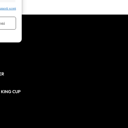
re attivo
 questi scopi
oni
re attivo
ER
N KING CUP