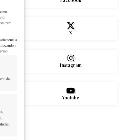
Facebook
e e/o
r di
mostrare
X
 solamente a
ilizzando i
hermo.
Instagram
enti da
Youtube
tà,
a,
lizzati,