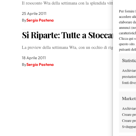
Il resoconto Wta della settimana con la splendida vittoria di Tina
Per fornire 
25 Aprile 2011
accedere all
By
Sergio Pastena
elaborare d
annunci (no
Si Riparte: Tutte a Stoccarda!
caratteristi
Clicca qui s
questo sito.
La preview della settimana Wta, con un occhio di riguardo per il
pulsanti del
18 Aprile 2011
Statisti
By
Sergio Pastena
Archiviar
prestazio
fonti dive
Market
Archiviare
Creare pro
Creare pro
Sviluppare